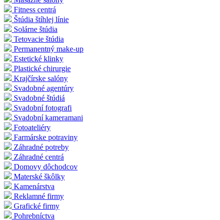
Fitness centrá
Štúdia štíhlej línie
Solárne štúdia
Tetovacie štúdia
Permanentný make-up
Estetické klinky
Plastické chirurgie
Krajčírske salóny
Svadobné agentúry
Svadobné štúdiá
Svadobní fotografi
Svadobní kameramani
Fotoateliéry
Farmárske potraviny
Záhradné potreby
Záhradné centrá
Domovy dôchodcov
Materské škôlky
Kamenárstva
Reklamné firmy
Grafické firmy
Pohrebníctva