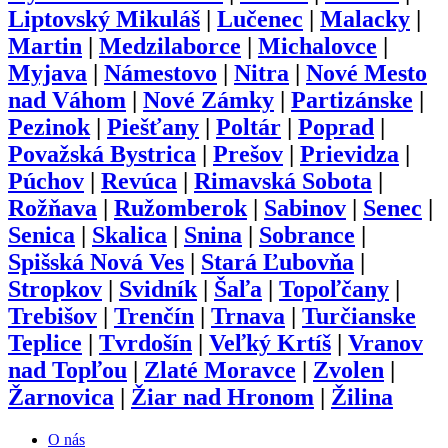
Liptovský Mikuláš
|
Lučenec
|
Malacky
|
Martin
|
Medzilaborce
|
Michalovce
|
Myjava
|
Námestovo
|
Nitra
|
Nové Mesto
nad Váhom
|
Nové Zámky
|
Partizánske
|
Pezinok
|
Piešťany
|
Poltár
|
Poprad
|
Považská Bystrica
|
Prešov
|
Prievidza
|
Púchov
|
Revúca
|
Rimavská Sobota
|
Rožňava
|
Ružomberok
|
Sabinov
|
Senec
|
Senica
|
Skalica
|
Snina
|
Sobrance
|
Spišská Nová Ves
|
Stará Ľubovňa
|
Stropkov
|
Svidník
|
Šaľa
|
Topoľčany
|
Trebišov
|
Trenčín
|
Trnava
|
Turčianske
Teplice
|
Tvrdošín
|
Veľký Krtíš
|
Vranov
nad Topľou
|
Zlaté Moravce
|
Zvolen
|
Žarnovica
|
Žiar nad Hronom
|
Žilina
O nás