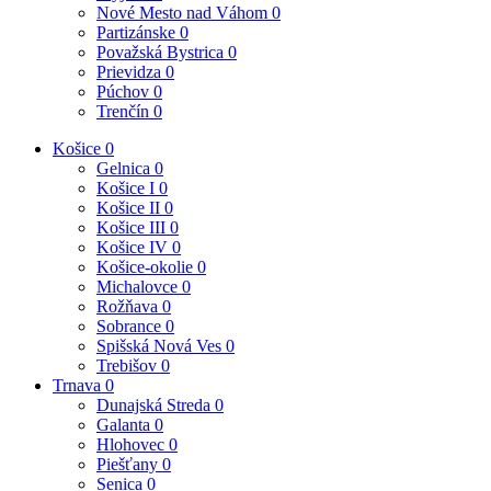
Nové Mesto nad Váhom
0
Partizánske
0
Považská Bystrica
0
Prievidza
0
Púchov
0
Trenčín
0
Košice
0
Gelnica
0
Košice I
0
Košice II
0
Košice III
0
Košice IV
0
Košice-okolie
0
Michalovce
0
Rožňava
0
Sobrance
0
Spišská Nová Ves
0
Trebišov
0
Trnava
0
Dunajská Streda
0
Galanta
0
Hlohovec
0
Piešťany
0
Senica
0