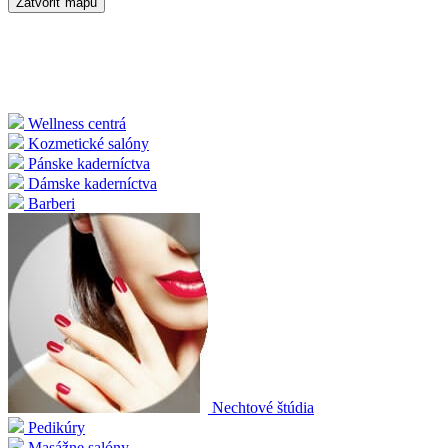
Zatvoriť mapu
Wellness centrá
Kozmetické salóny
Pánske kaderníctva
Dámske kaderníctva
Barberi
Nechtové štúdia
Pedikúry
Masážne salóny