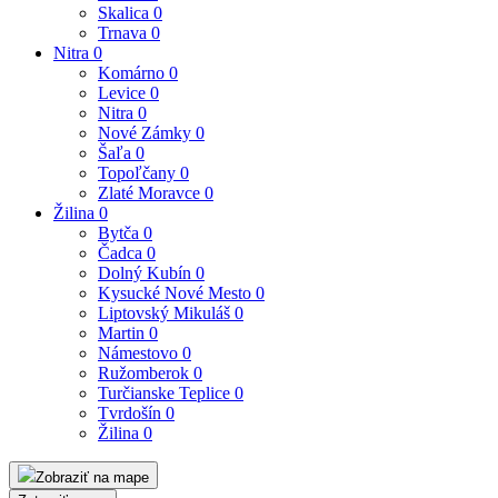
Skalica
0
Trnava
0
Nitra
0
Komárno
0
Levice
0
Nitra
0
Nové Zámky
0
Šaľa
0
Topoľčany
0
Zlaté Moravce
0
Žilina
0
Bytča
0
Čadca
0
Dolný Kubín
0
Kysucké Nové Mesto
0
Liptovský Mikuláš
0
Martin
0
Námestovo
0
Ružomberok
0
Turčianske Teplice
0
Tvrdošín
0
Žilina
0
Zobraziť na mape