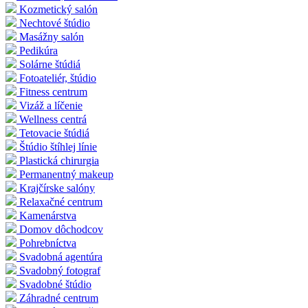
Kozmetický salón
Nechtové štúdio
Masážny salón
Pedikúra
Solárne štúdiá
Fotoateliér, štúdio
Fitness centrum
Vizáž a líčenie
Wellness centrá
Tetovacie štúdiá
Štúdio štíhlej línie
Plastická chirurgia
Permanentný makeup
Krajčírske salóny
Relaxačné centrum
Kamenárstva
Domov dôchodcov
Pohrebníctva
Svadobná agentúra
Svadobný fotograf
Svadobné štúdio
Záhradné centrum