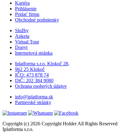
Kariéra
Prihlásenie
Pridať firmu
Obchodné podmienky
Služby
Anketa
Virtual Tour
Dopyt
Internetová stránka
Iplatforma s.r.o. Klokoč 28,
962 25 Klokoč
IČO: 473 878 74
DiČ: 202 384 9080
Ochrana osobných údajov
info@iplatforma.sk
Partnerské stránky
Copyright (c) 2026 Copyright Holder All Rights Reserved
Iplatforma s.r.o.