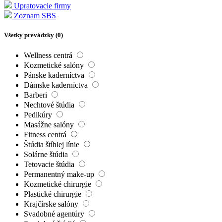
Upratovacie firmy
Zoznam SBS
Všetky prevádzky (
0
)
Wellness centrá
Kozmetické salóny
Pánske kaderníctva
Dámske kaderníctva
Barberi
Nechtové štúdia
Pedikúry
Masážne salóny
Fitness centrá
Štúdia štíhlej línie
Solárne štúdia
Tetovacie štúdia
Permanentný make-up
Kozmetické chirurgie
Plastické chirurgie
Krajčírske salóny
Svadobné agentúry