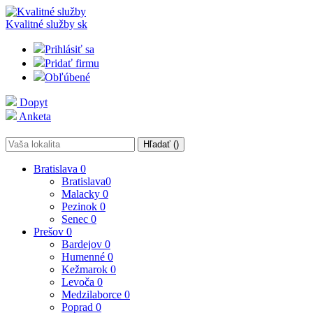
Kvalitné služby
sk
Prihlásiť sa
Pridať firmu
Obľúbené
Dopyt
Anketa
Hľadať (
)
Bratislava
0
Bratislava
0
Malacky
0
Pezinok
0
Senec
0
Prešov
0
Bardejov
0
Humenné
0
Kežmarok
0
Levoča
0
Medzilaborce
0
Poprad
0