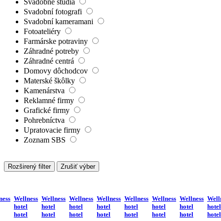
Svadobné štúdiá
Svadobní fotografi
Svadobní kameramani
Fotoateliéry
Farmárske potraviny
Záhradné potreby
Záhradné centrá
Domovy dôchodcov
Materské škôlky
Kamenárstva
Reklamné firmy
Grafické firmy
Pohrebníctva
Upratovacie firmy
Zoznam SBS
Rozširený filter
Zrušiť výber
ness
Wellness
Wellness
Wellness
Wellness
Wellness
Wellness
Wellness
Well
hotel
hotel
hotel
hotel
hotel
hotel
hotel
hotel
hotel
hotel
hotel
hotel
hotel
hotel
hotel
hotel