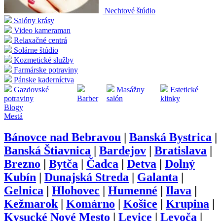
Nechtové štúdio
Salóny krásy
Video kameraman
Relaxačné centrá
Solárne štúdio
Kozmetické služby
Farmárske potraviny
Pánske kaderníctva
Gazdovské
Masážny
Estetické
potraviny
Barber
salón
klinky
Blogy
Mestá
Bánovce nad Bebravou
|
Banská Bystrica
|
Banská Štiavnica
|
Bardejov
|
Bratislava
|
Brezno
|
Bytča
|
Čadca
|
Detva
|
Dolný
Kubín
|
Dunajská Streda
|
Galanta
|
Gelnica
|
Hlohovec
|
Humenné
|
Ilava
|
Kežmarok
|
Komárno
|
Košice
|
Krupina
|
Kysucké Nové Mesto
|
Levice
|
Levoča
|