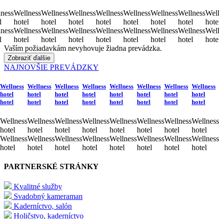
ness
Wellness
Wellness
Wellness
Wellness
Wellness
Wellness
Wellness
Well
l
hotel
hotel
hotel
hotel
hotel
hotel
hotel
hote
ness
Wellness
Wellness
Wellness
Wellness
Wellness
Wellness
Wellness
Well
l
hotel
hotel
hotel
hotel
hotel
hotel
hotel
hote
Vaším požiadavkám nevyhovuje žiadna prevádzka.
Zobraziť ďalšie
NAJNOVŠIE PREVÁDZKY
Wellness
Wellness
Wellness
Wellness
Wellness
Wellness
Wellness
Wellness
hotel
hotel
hotel
hotel
hotel
hotel
hotel
hotel
hotel
hotel
hotel
hotel
hotel
hotel
hotel
hotel
Wellness
Wellness
Wellness
Wellness
Wellness
Wellness
Wellness
Wellness
hotel
hotel
hotel
hotel
hotel
hotel
hotel
hotel
Wellness
Wellness
Wellness
Wellness
Wellness
Wellness
Wellness
Wellness
hotel
hotel
hotel
hotel
hotel
hotel
hotel
hotel
PARTNERSKÉ STRÁNKY
Kvalitné služby
Svadobný kameraman
Kaderníctvo, salón
Holičstvo, kaderníctvo