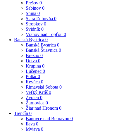
Prešov
0
Sabinov
0
Snina
0
Stará Ľubovňa
0
Stropkov
0
Svidník
0
Vranov nad Topľou
0
Banská Bystrica
0
Banská Bystrica
0
Banská Štiavnica
0
Brezno
0
Detva
0
Krupina
0
Lučenec
0
Poltár
0
Revúca
0
Rimavská Sobota
0
Veľký Krtíš
0
Zvolen
0
Žarnovica
0
Žiar nad Hronom
0
Trenčín
0
Bánovce nad Bebravou
0
Ilava
0
Myjava
0