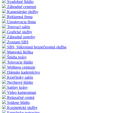
Svadobné štúdio
Záhradné centrum
Kamenárske služby
Reklamná firma
Upratovacia firma
Tetovací salón
Grafické služby
Záhradné potreby
Zoznam SBS
SBS, Súkromná bezpečnostná služba
Materská škôlka
Štúdia krásy
Tetovacie štúdio
Wellness centrum
Dámske kaderníctvo
Krajčírsky salón
Nechtové štúdio
Salóny krásy
Video kameraman
Relaxačné centrá
Solárne štúdio
Kozmetické služby
Farmárske potraviny