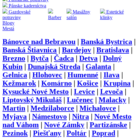
Pánske kaderníctva
Gazdovské
Masážny
Estetické
potraviny
Barber
salón
klinky
Blogy
Mestá
Bánovce nad Bebravou
|
Banská Bystrica
|
Banská Štiavnica
|
Bardejov
|
Bratislava
|
Brezno
|
Bytča
|
Čadca
|
Detva
|
Dolný
Kubín
|
Dunajská Streda
|
Galanta
|
Gelnica
|
Hlohovec
|
Humenné
|
Ilava
|
Kežmarok
|
Komárno
|
Košice
|
Krupina
|
Kysucké Nové Mesto
|
Levice
|
Levoča
|
Liptovský Mikuláš
|
Lučenec
|
Malacky
|
Martin
|
Medzilaborce
|
Michalovce
|
Myjava
|
Námestovo
|
Nitra
|
Nové Mesto
nad Váhom
|
Nové Zámky
|
Partizánske
|
Pezinok
|
Piešťany
|
Poltár
|
Poprad
|