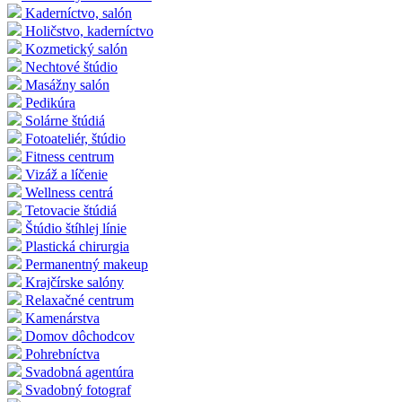
Kaderníctvo, salón
Holičstvo, kaderníctvo
Kozmetický salón
Nechtové štúdio
Masážny salón
Pedikúra
Solárne štúdiá
Fotoateliér, štúdio
Fitness centrum
Vizáž a líčenie
Wellness centrá
Tetovacie štúdiá
Štúdio štíhlej línie
Plastická chirurgia
Permanentný makeup
Krajčírske salóny
Relaxačné centrum
Kamenárstva
Domov dôchodcov
Pohrebníctva
Svadobná agentúra
Svadobný fotograf