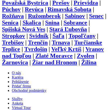
Považská Bystrica
|
Prešov
|
Prievidza
|
Púchov
|
Revúca
|
Rimavská Sobota
|
Rožňava
|
Ružomberok
|
Sabinov
|
Senec
|
Senica
|
Skalica
|
Snina
|
Sobrance
|
Spišská Nová Ves
|
Stará Ľubovňa
|
Stropkov
|
Svidník
|
Šaľa
|
Topoľčany
|
Trebišov
|
Trenčín
|
Trnava
|
Turčianske
Teplice
|
Tvrdošín
|
Veľký Krtíš
|
Vranov
nad Topľou
|
Zlaté Moravce
|
Zvolen
|
Žarnovica
|
Žiar nad Hronom
|
Žilina
O nás
Kariéra
Prihlásenie
Pridať firmu
Obchodné podmienky
Služby
Anketa
Virtual Tour