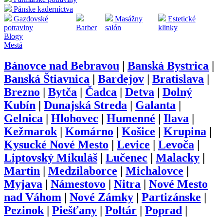
Pánske kaderníctva
Gazdovské
Masážny
Estetické
potraviny
Barber
salón
klinky
Blogy
Mestá
Bánovce nad Bebravou
|
Banská Bystrica
|
Banská Štiavnica
|
Bardejov
|
Bratislava
|
Brezno
|
Bytča
|
Čadca
|
Detva
|
Dolný
Kubín
|
Dunajská Streda
|
Galanta
|
Gelnica
|
Hlohovec
|
Humenné
|
Ilava
|
Kežmarok
|
Komárno
|
Košice
|
Krupina
|
Kysucké Nové Mesto
|
Levice
|
Levoča
|
Liptovský Mikuláš
|
Lučenec
|
Malacky
|
Martin
|
Medzilaborce
|
Michalovce
|
Myjava
|
Námestovo
|
Nitra
|
Nové Mesto
nad Váhom
|
Nové Zámky
|
Partizánske
|
Pezinok
|
Piešťany
|
Poltár
|
Poprad
|