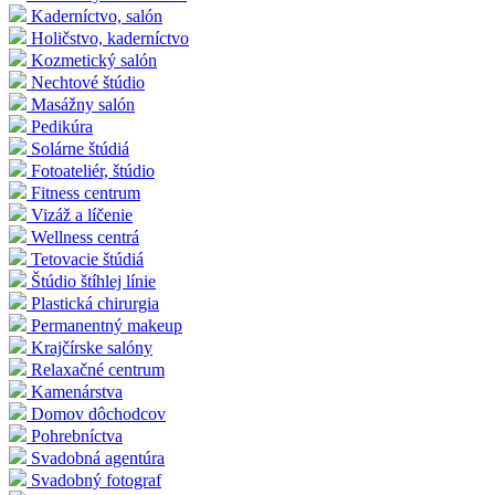
Kaderníctvo, salón
Holičstvo, kaderníctvo
Kozmetický salón
Nechtové štúdio
Masážny salón
Pedikúra
Solárne štúdiá
Fotoateliér, štúdio
Fitness centrum
Vizáž a líčenie
Wellness centrá
Tetovacie štúdiá
Štúdio štíhlej línie
Plastická chirurgia
Permanentný makeup
Krajčírske salóny
Relaxačné centrum
Kamenárstva
Domov dôchodcov
Pohrebníctva
Svadobná agentúra
Svadobný fotograf