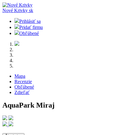
Nové Krivky
sk
Prihlásiť sa
Pridať firmu
Obľúbené
Mapa
Recenzie
Obľúbené
Zdieľať
AquaPark Miraj