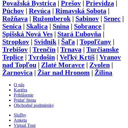
Považská Bystrica
|
Prešov
|
Prievidza
|
Púchov
|
Revúca
|
Rimavská Sobota
|
Rožňava
|
Ružomberok
|
Sabinov
|
Senec
|
Senica
|
Skalica
|
Snina
|
Sobrance
|
Spišská Nová Ves
|
Stará Ľubovňa
|
Stropkov
|
Svidník
|
Šaľa
|
Topoľčany
|
Trebišov
|
Trenčín
|
Trnava
|
Turčianske
Teplice
|
Tvrdošín
|
Veľký Krtíš
|
Vranov
nad Topľou
|
Zlaté Moravce
|
Zvolen
|
Žarnovica
|
Žiar nad Hronom
|
Žilina
O nás
Kariéra
Prihlásenie
Pridať firmu
Obchodné podmienky
Služby
Anketa
Virtual Tour