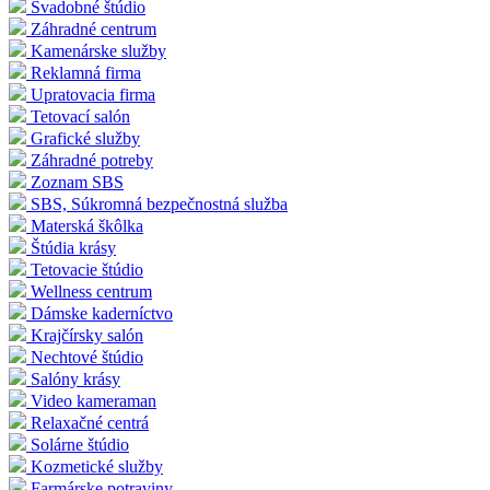
Svadobné štúdio
Záhradné centrum
Kamenárske služby
Reklamná firma
Upratovacia firma
Tetovací salón
Grafické služby
Záhradné potreby
Zoznam SBS
SBS, Súkromná bezpečnostná služba
Materská škôlka
Štúdia krásy
Tetovacie štúdio
Wellness centrum
Dámske kaderníctvo
Krajčírsky salón
Nechtové štúdio
Salóny krásy
Video kameraman
Relaxačné centrá
Solárne štúdio
Kozmetické služby
Farmárske potraviny