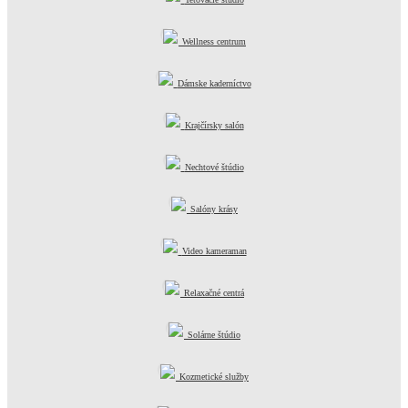
Wellness centrum
Dámske kaderníctvo
Krajčírsky salón
Nechtové štúdio
Salóny krásy
Video kameraman
Relaxačné centrá
Solárne štúdio
Kozmetické služby