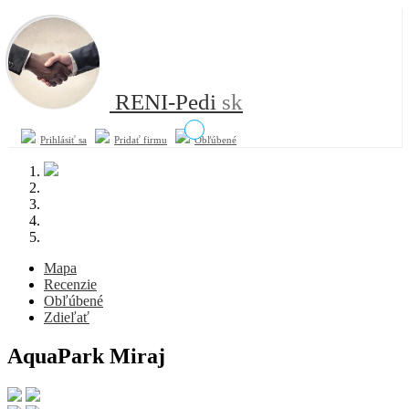
RENI-Pedi
sk
Prihlásiť sa
Pridať firmu
Obľúbené
Mapa
Recenzie
Obľúbené
Zdieľať
AquaPark Miraj