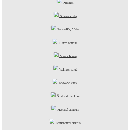
Pedikúra
Solárne štúdiá
Fotoateliér, štúdio
Fitness centrum
Vizáž a líčenie
Wellness centrá
Tetovacie štúdiá
Štúdio štíhlej línie
Plastická chirurgia
Permanentný makeup