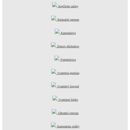
Krajčírske salóny
Relaxačné centrum
Kamenárstva
Domov dôchodcov
Pohrebníctva
Svadobná agentúra
Svadobný fotograf
Svadobné štúdio
Záhradné centrum
Kamenárske služby