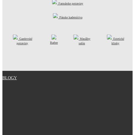
Farmárske potraviny
Pánske kaderníctva
Gazdovské
Masážny
Estetické
Barber
potraviny
salón
klinky
BLOGY