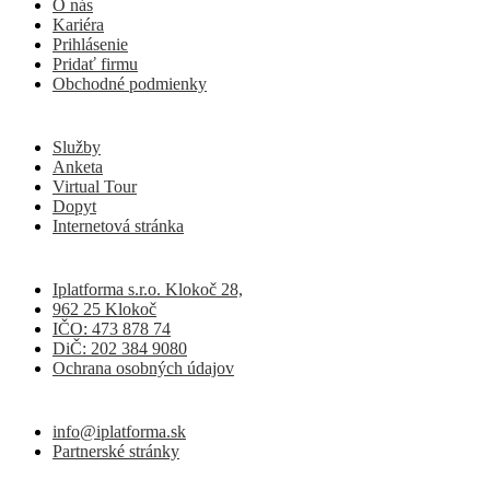
O nás
Kariéra
Prihlásenie
Pridať firmu
Obchodné podmienky
Služby
Anketa
Virtual Tour
Dopyt
Internetová stránka
Iplatforma s.r.o. Klokoč 28,
962 25 Klokoč
IČO: 473 878 74
DiČ: 202 384 9080
Ochrana osobných údajov
info@iplatforma.sk
Partnerské stránky