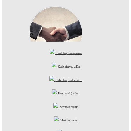
Svadobný kameraman
Kvalitné služby
Kaderníctvo, salón
Holičstvo, kaderníctvo
Kozmetický salón
Nechtové štúdio
Masážny salón