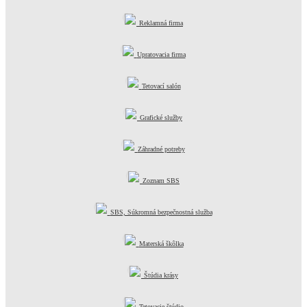
Reklamná firma
Upratovacia firma
Tetovací salón
Grafické služby
Záhradné potreby
Zoznam SBS
SBS, Súkromná bezpečnostná služba
Materská škôlka
Štúdia krásy
Tetovacie štúdio