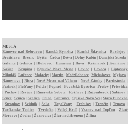
MESTÁ
Bánovce nad Bebravou
|
Banská Bystrica
|
Banská Štiavnica
|
Bardejov
|
Bratislava
|
Brezno
|
Bytča
|
Čadca
|
Detva
|
Dolný Kubín
|
Dunajská Streda
|
Galanta
|
Gelnica
|
Hlohovec
|
Humenné
|
Ilava
|
Kežmarok
|
Komárno
|
Košice
|
Krupina
|
Kysucké Nové Mesto
|
Levice
|
Levoča
|
Liptovský
Mikuláš
|
Lučenec
|
Malacky
|
Martin
|
Medzilaborce
|
Michalovce
|
Myjava
|
Námestovo
|
Nitra
|
Nové Mesto nad Váhom
|
Nové Zámky
|
Partizánske
|
Pezinok
|
Piešťany
|
Poltár
|
Poprad
|
Považská Bystrica
|
Prešov
|
Prievidza
|
Púchov
|
Revúca
|
Rimavská Sobota
|
Rožňava
|
Ružomberok
|
Sabinov
|
Senec
|
Senica
|
Skalica
|
Snina
|
Sobrance
|
Spišská Nová Ves
|
Stará Ľubovňa
|
Stropkov
|
Svidník
|
Šaľa
|
Topoľčany
|
Trebišov
|
Trenčín
|
Trnava
|
Turčianske Teplice
|
Tvrdošín
|
Veľký Krtíš
|
Vranov nad Topľou
|
Zlaté
Moravce
|
Zvolen
|
Žarnovica
|
Žiar nad Hronom
|
Žilina