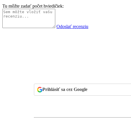
Tu môžte zadať počet hviedičiek:
Odoslať recenziu
Prihlásiť sa cez Google