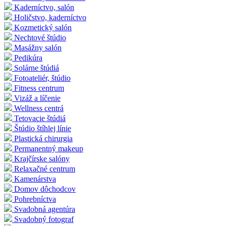
Kaderníctvo, salón
Holičstvo, kaderníctvo
Kozmetický salón
Nechtové štúdio
Masážny salón
Pedikúra
Solárne štúdiá
Fotoateliér, štúdio
Fitness centrum
Vizáž a líčenie
Wellness centrá
Tetovacie štúdiá
Štúdio štíhlej línie
Plastická chirurgia
Permanentný makeup
Krajčírske salóny
Relaxačné centrum
Kamenárstva
Domov dôchodcov
Pohrebníctva
Svadobná agentúra
Svadobný fotograf