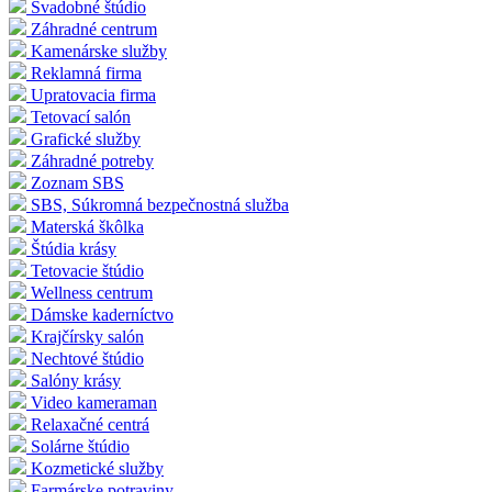
Svadobné štúdio
Záhradné centrum
Kamenárske služby
Reklamná firma
Upratovacia firma
Tetovací salón
Grafické služby
Záhradné potreby
Zoznam SBS
SBS, Súkromná bezpečnostná služba
Materská škôlka
Štúdia krásy
Tetovacie štúdio
Wellness centrum
Dámske kaderníctvo
Krajčírsky salón
Nechtové štúdio
Salóny krásy
Video kameraman
Relaxačné centrá
Solárne štúdio
Kozmetické služby
Farmárske potraviny