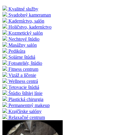
Kvalitné služby
Svadobný kameraman
Kaderníctvo, salón
Holičstvo, kaderníctvo
Kozmetický salón
Nechtové štúdio
Masážny salón
Pedikúra
Solárne štúdiá
Fotoateliér, štúdio
Fitness centrum
Vizáž a líčenie
Wellness centrá
Tetovacie štúdiá
Štúdio štíhlej línie
Plastická chirurgia
Permanentný makeup
Krajčírske salóny
Relaxačné centrum