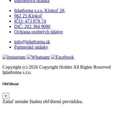
Internetová stránka
Iplatforma s.r.o. Klokoč 28,
962 25 Klokoč
IČO: 473 878 74
DiČ: 202 384 9080
Ochrana osobných údajov
info@iplatforma.sk
Partnerské stránky
Copyright (c) 2026 Copyright Holder All Rights Reserved
Iplatforma s.r.o.
Obľúbené
×
Zatiaľ nemáte žiadnu obľúbenú prevádzku.