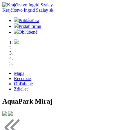
Krajčírstvo Ingrid Szalay
sk
Prihlásiť sa
Pridať firmu
Obľúbené
Mapa
Recenzie
Obľúbené
Zdieľať
AquaPark Miraj