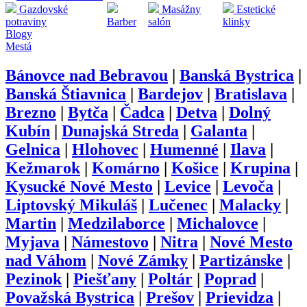
Gazdovské
Masážny
Estetické
potraviny
Barber
salón
klinky
Blogy
Mestá
Bánovce nad Bebravou
|
Banská Bystrica
|
Banská Štiavnica
|
Bardejov
|
Bratislava
|
Brezno
|
Bytča
|
Čadca
|
Detva
|
Dolný
Kubín
|
Dunajská Streda
|
Galanta
|
Gelnica
|
Hlohovec
|
Humenné
|
Ilava
|
Kežmarok
|
Komárno
|
Košice
|
Krupina
|
Kysucké Nové Mesto
|
Levice
|
Levoča
|
Liptovský Mikuláš
|
Lučenec
|
Malacky
|
Martin
|
Medzilaborce
|
Michalovce
|
Myjava
|
Námestovo
|
Nitra
|
Nové Mesto
nad Váhom
|
Nové Zámky
|
Partizánske
|
Pezinok
|
Piešťany
|
Poltár
|
Poprad
|
Považská Bystrica
|
Prešov
|
Prievidza
|