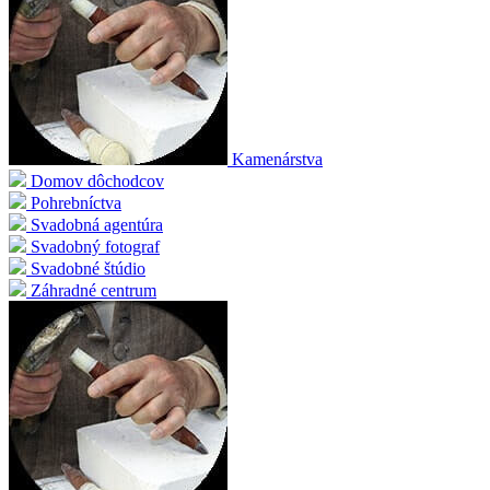
Kamenárstva
Domov dôchodcov
Pohrebníctva
Svadobná agentúra
Svadobný fotograf
Svadobné štúdio
Záhradné centrum