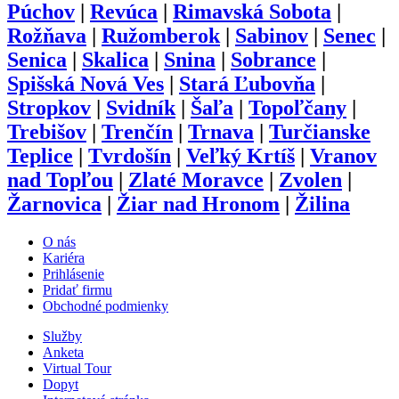
Púchov
|
Revúca
|
Rimavská Sobota
|
Rožňava
|
Ružomberok
|
Sabinov
|
Senec
|
Senica
|
Skalica
|
Snina
|
Sobrance
|
Spišská Nová Ves
|
Stará Ľubovňa
|
Stropkov
|
Svidník
|
Šaľa
|
Topoľčany
|
Trebišov
|
Trenčín
|
Trnava
|
Turčianske
Teplice
|
Tvrdošín
|
Veľký Krtíš
|
Vranov
nad Topľou
|
Zlaté Moravce
|
Zvolen
|
Žarnovica
|
Žiar nad Hronom
|
Žilina
O nás
Kariéra
Prihlásenie
Pridať firmu
Obchodné podmienky
Služby
Anketa
Virtual Tour
Dopyt