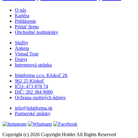
O nás
Kariéra
Prihlásenie
Pridať firmu
Obchodné podmienky
Služby
Anketa
Virtual Tour
Dopyt
Internetová stránka
Iplatforma s.r.o. Klokoč 28,
962 25 Klokoč
IČO: 473 878 74
DiČ: 202 384 9080
Ochrana osobných údajov
info@iplatforma.sk
Partnerské stránky
Copyright (c) 2026 Copyright Holder All Rights Reserved