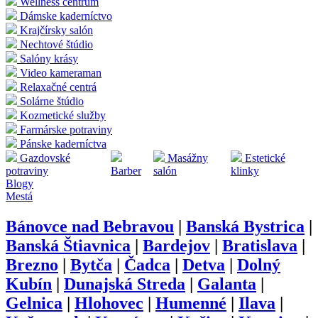
Wellness centrum
Dámske kaderníctvo
Krajčírsky salón
Nechtové štúdio
Salóny krásy
Video kameraman
Relaxačné centrá
Solárne štúdio
Kozmetické služby
Farmárske potraviny
Pánske kaderníctva
Gazdovské
Masážny
Estetické
potraviny
Barber
salón
klinky
Blogy
Mestá
Bánovce nad Bebravou
|
Banská Bystrica
|
Banská Štiavnica
|
Bardejov
|
Bratislava
|
Brezno
|
Bytča
|
Čadca
|
Detva
|
Dolný
Kubín
|
Dunajská Streda
|
Galanta
|
Gelnica
|
Hlohovec
|
Humenné
|
Ilava
|