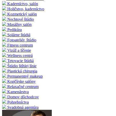
Kaderníctvo, salón
Holičstvo, kaderníctvo
Kozmetický salón
Nechtové štúdio
Masážny salón
Pedikúra
Solárne štúdiá
Fotoateliér, štúdio
Fitness centrum
Vizáž a líčenie
Wellness centrá
Tetovacie štúdiá
Štúdio štíhlej línie
Plastická chirurgia
Permanentný makeup
Krajčírske salóny
Relaxačné centrum
Kamenárstva
Domov dôchodcov
Pohrebníctva
Svadobná agentúra