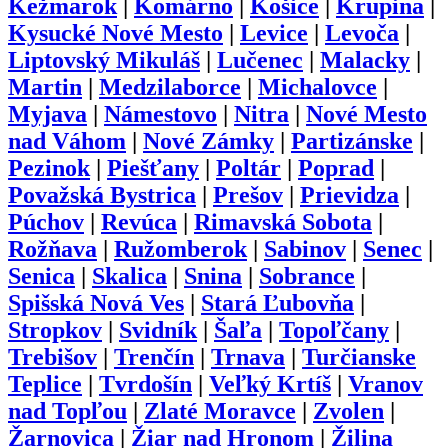
Kežmarok
|
Komárno
|
Košice
|
Krupina
|
Kysucké Nové Mesto
|
Levice
|
Levoča
|
Liptovský Mikuláš
|
Lučenec
|
Malacky
|
Martin
|
Medzilaborce
|
Michalovce
|
Myjava
|
Námestovo
|
Nitra
|
Nové Mesto
nad Váhom
|
Nové Zámky
|
Partizánske
|
Pezinok
|
Piešťany
|
Poltár
|
Poprad
|
Považská Bystrica
|
Prešov
|
Prievidza
|
Púchov
|
Revúca
|
Rimavská Sobota
|
Rožňava
|
Ružomberok
|
Sabinov
|
Senec
|
Senica
|
Skalica
|
Snina
|
Sobrance
|
Spišská Nová Ves
|
Stará Ľubovňa
|
Stropkov
|
Svidník
|
Šaľa
|
Topoľčany
|
Trebišov
|
Trenčín
|
Trnava
|
Turčianske
Teplice
|
Tvrdošín
|
Veľký Krtíš
|
Vranov
nad Topľou
|
Zlaté Moravce
|
Zvolen
|
Žarnovica
|
Žiar nad Hronom
|
Žilina