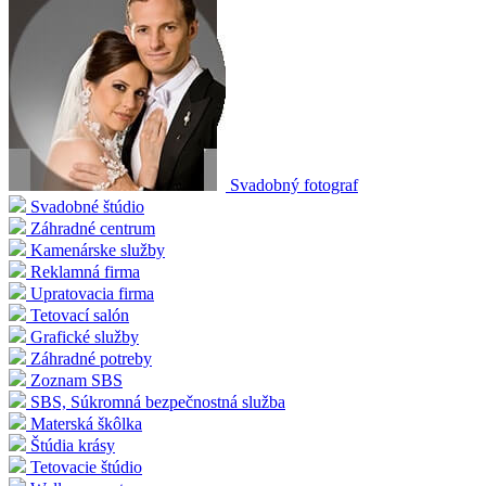
Svadobný fotograf
Svadobné štúdio
Záhradné centrum
Kamenárske služby
Reklamná firma
Upratovacia firma
Tetovací salón
Grafické služby
Záhradné potreby
Zoznam SBS
SBS, Súkromná bezpečnostná služba
Materská škôlka
Štúdia krásy
Tetovacie štúdio