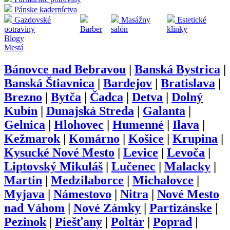
Pánske kaderníctva
Gazdovské
Masážny
Estetické
potraviny
Barber
salón
klinky
Blogy
Mestá
Bánovce nad Bebravou
|
Banská Bystrica
|
Banská Štiavnica
|
Bardejov
|
Bratislava
|
Brezno
|
Bytča
|
Čadca
|
Detva
|
Dolný
Kubín
|
Dunajská Streda
|
Galanta
|
Gelnica
|
Hlohovec
|
Humenné
|
Ilava
|
Kežmarok
|
Komárno
|
Košice
|
Krupina
|
Kysucké Nové Mesto
|
Levice
|
Levoča
|
Liptovský Mikuláš
|
Lučenec
|
Malacky
|
Martin
|
Medzilaborce
|
Michalovce
|
Myjava
|
Námestovo
|
Nitra
|
Nové Mesto
nad Váhom
|
Nové Zámky
|
Partizánske
|
Pezinok
|
Piešťany
|
Poltár
|
Poprad
|