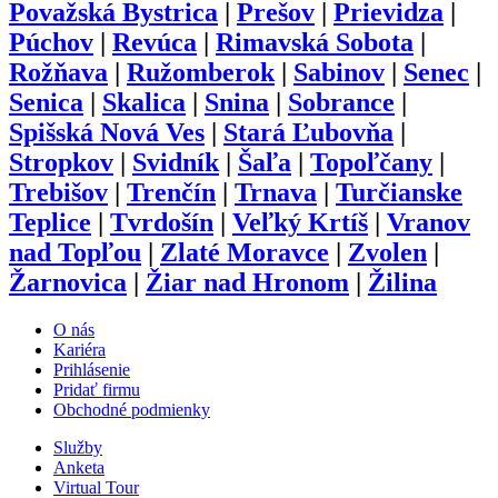
Považská Bystrica
|
Prešov
|
Prievidza
|
Púchov
|
Revúca
|
Rimavská Sobota
|
Rožňava
|
Ružomberok
|
Sabinov
|
Senec
|
Senica
|
Skalica
|
Snina
|
Sobrance
|
Spišská Nová Ves
|
Stará Ľubovňa
|
Stropkov
|
Svidník
|
Šaľa
|
Topoľčany
|
Trebišov
|
Trenčín
|
Trnava
|
Turčianske
Teplice
|
Tvrdošín
|
Veľký Krtíš
|
Vranov
nad Topľou
|
Zlaté Moravce
|
Zvolen
|
Žarnovica
|
Žiar nad Hronom
|
Žilina
O nás
Kariéra
Prihlásenie
Pridať firmu
Obchodné podmienky
Služby
Anketa
Virtual Tour