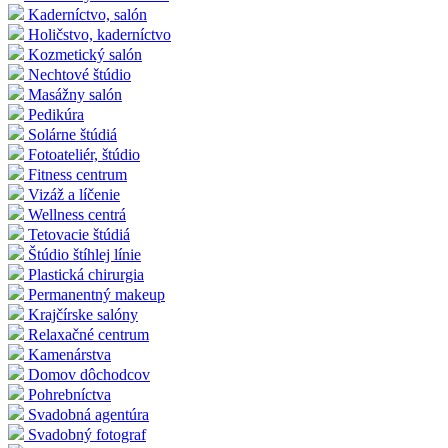
Kaderníctvo, salón
Holičstvo, kaderníctvo
Kozmetický salón
Nechtové štúdio
Masážny salón
Pedikúra
Solárne štúdiá
Fotoateliér, štúdio
Fitness centrum
Vizáž a líčenie
Wellness centrá
Tetovacie štúdiá
Štúdio štíhlej línie
Plastická chirurgia
Permanentný makeup
Krajčírske salóny
Relaxačné centrum
Kamenárstva
Domov dôchodcov
Pohrebníctva
Svadobná agentúra
Svadobný fotograf