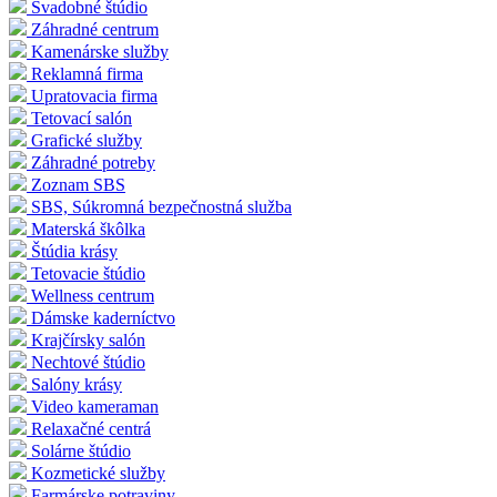
Svadobné štúdio
Záhradné centrum
Kamenárske služby
Reklamná firma
Upratovacia firma
Tetovací salón
Grafické služby
Záhradné potreby
Zoznam SBS
SBS, Súkromná bezpečnostná služba
Materská škôlka
Štúdia krásy
Tetovacie štúdio
Wellness centrum
Dámske kaderníctvo
Krajčírsky salón
Nechtové štúdio
Salóny krásy
Video kameraman
Relaxačné centrá
Solárne štúdio
Kozmetické služby
Farmárske potraviny