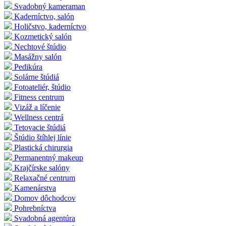
Svadobný kameraman
Kaderníctvo, salón
Holičstvo, kaderníctvo
Kozmetický salón
Nechtové štúdio
Masážny salón
Pedikúra
Solárne štúdiá
Fotoateliér, štúdio
Fitness centrum
Vizáž a líčenie
Wellness centrá
Tetovacie štúdiá
Štúdio štíhlej línie
Plastická chirurgia
Permanentný makeup
Krajčírske salóny
Relaxačné centrum
Kamenárstva
Domov dôchodcov
Pohrebníctva
Svadobná agentúra