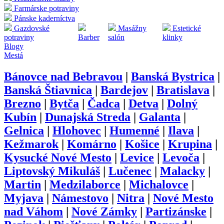
Farmárske potraviny
Pánske kaderníctva
Gazdovské
Masážny
Estetické
potraviny
Barber
salón
klinky
Blogy
Mestá
Bánovce nad Bebravou
|
Banská Bystrica
|
Banská Štiavnica
|
Bardejov
|
Bratislava
|
Brezno
|
Bytča
|
Čadca
|
Detva
|
Dolný
Kubín
|
Dunajská Streda
|
Galanta
|
Gelnica
|
Hlohovec
|
Humenné
|
Ilava
|
Kežmarok
|
Komárno
|
Košice
|
Krupina
|
Kysucké Nové Mesto
|
Levice
|
Levoča
|
Liptovský Mikuláš
|
Lučenec
|
Malacky
|
Martin
|
Medzilaborce
|
Michalovce
|
Myjava
|
Námestovo
|
Nitra
|
Nové Mesto
nad Váhom
|
Nové Zámky
|
Partizánske
|