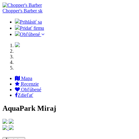
Chopper's Barber
sk
Prihlásiť sa
Pridať firmu
Obľúbené
Mapa
Recenzie
Obľúbené
Zdieľať
AquaPark Miraj