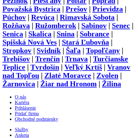
Pezinok
|
Piešťany
|
Poltár
|
Poprad
|
Považská Bystrica
|
Prešov
|
Prievidza
|
Púchov
|
Revúca
|
Rimavská Sobota
|
Rožňava
|
Ružomberok
|
Sabinov
|
Senec
|
Senica
|
Skalica
|
Snina
|
Sobrance
|
Spišská Nová Ves
|
Stará Ľubovňa
|
Stropkov
|
Svidník
|
Šaľa
|
Topoľčany
|
Trebišov
|
Trenčín
|
Trnava
|
Turčianske
Teplice
|
Tvrdošín
|
Veľký Krtíš
|
Vranov
nad Topľou
|
Zlaté Moravce
|
Zvolen
|
Žarnovica
|
Žiar nad Hronom
|
Žilina
O nás
Kariéra
Prihlásenie
Pridať firmu
Obchodné podmienky
Služby
Anketa