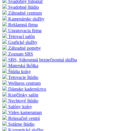
Svadobný fotograf
Svadobné štúdio
Záhradné centrum
Kamenárske služby
Reklamná firma
Upratovacia firma
Tetovací salón
Grafické služby
Záhradné potreby
Zoznam SBS
SBS, Súkromná bezpečnostná služba
Materská škôlka
Štúdia krásy
Tetovacie štúdio
Wellness centrum
Dámske kaderníctvo
Krajčírsky salón
Nechtové štúdio
Salóny krásy
Video kameraman
Relaxačné centrá
Solárne štúdio
Kozmetické služby