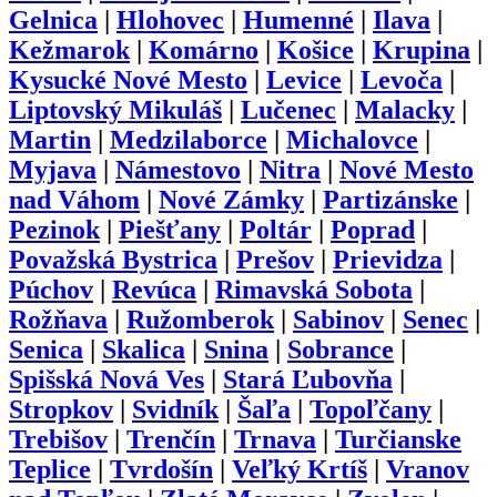
Gelnica
|
Hlohovec
|
Humenné
|
Ilava
|
Kežmarok
|
Komárno
|
Košice
|
Krupina
|
Kysucké Nové Mesto
|
Levice
|
Levoča
|
Liptovský Mikuláš
|
Lučenec
|
Malacky
|
Martin
|
Medzilaborce
|
Michalovce
|
Myjava
|
Námestovo
|
Nitra
|
Nové Mesto
nad Váhom
|
Nové Zámky
|
Partizánske
|
Pezinok
|
Piešťany
|
Poltár
|
Poprad
|
Považská Bystrica
|
Prešov
|
Prievidza
|
Púchov
|
Revúca
|
Rimavská Sobota
|
Rožňava
|
Ružomberok
|
Sabinov
|
Senec
|
Senica
|
Skalica
|
Snina
|
Sobrance
|
Spišská Nová Ves
|
Stará Ľubovňa
|
Stropkov
|
Svidník
|
Šaľa
|
Topoľčany
|
Trebišov
|
Trenčín
|
Trnava
|
Turčianske
Teplice
|
Tvrdošín
|
Veľký Krtíš
|
Vranov