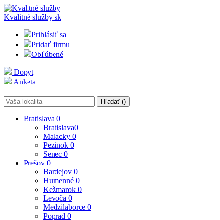
Kvalitné služby
sk
Prihlásiť sa
Pridať firmu
Obľúbené
Dopyt
Anketa
Hľadať (
)
Bratislava
0
Bratislava
0
Malacky
0
Pezinok
0
Senec
0
Prešov
0
Bardejov
0
Humenné
0
Kežmarok
0
Levoča
0
Medzilaborce
0
Poprad
0