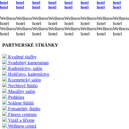
hotel
hotel
hotel
hotel
hotel
hotel
hotel
hotel
hotel
hotel
hotel
hotel
hotel
hotel
hotel
hotel
Wellness
Wellness
Wellness
Wellness
Wellness
Wellness
Wellness
Wellness
hotel
hotel
hotel
hotel
hotel
hotel
hotel
hotel
Wellness
Wellness
Wellness
Wellness
Wellness
Wellness
Wellness
Wellness
hotel
hotel
hotel
hotel
hotel
hotel
hotel
hotel
PARTNERSKÉ STRÁNKY
Kvalitné služby
Svadobný kameraman
Kaderníctvo, salón
Holičstvo, kaderníctvo
Kozmetický salón
Nechtové štúdio
Masážny salón
Pedikúra
Solárne štúdiá
Fotoateliér, štúdio
Fitness centrum
Vizáž a líčenie
Wellness centrá