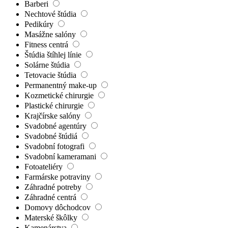
Barberi
Nechtové štúdia
Pedikúry
Masážne salóny
Fitness centrá
Štúdia štíhlej línie
Solárne štúdia
Tetovacie štúdia
Permanentný make-up
Kozmetické chirurgie
Plastické chirurgie
Krajčírske salóny
Svadobné agentúry
Svadobné štúdiá
Svadobní fotografi
Svadobní kameramani
Fotoateliéry
Farmárske potraviny
Záhradné potreby
Záhradné centrá
Domovy dôchodcov
Materské škôlky
Kamenárstva