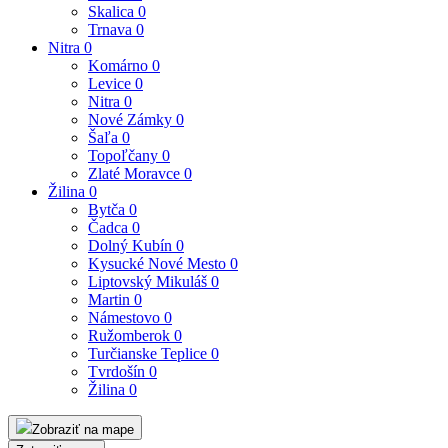
Skalica
0
Trnava
0
Nitra
0
Komárno
0
Levice
0
Nitra
0
Nové Zámky
0
Šaľa
0
Topoľčany
0
Zlaté Moravce
0
Žilina
0
Bytča
0
Čadca
0
Dolný Kubín
0
Kysucké Nové Mesto
0
Liptovský Mikuláš
0
Martin
0
Námestovo
0
Ružomberok
0
Turčianske Teplice
0
Tvrdošín
0
Žilina
0
Zobraziť na mape