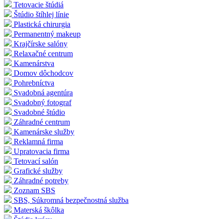
Tetovacie štúdiá
Štúdio štíhlej línie
Plastická chirurgia
Permanentný makeup
Krajčírske salóny
Relaxačné centrum
Kamenárstva
Domov dôchodcov
Pohrebníctva
Svadobná agentúra
Svadobný fotograf
Svadobné štúdio
Záhradné centrum
Kamenárske služby
Reklamná firma
Upratovacia firma
Tetovací salón
Grafické služby
Záhradné potreby
Zoznam SBS
SBS, Súkromná bezpečnostná služba
Materská škôlka