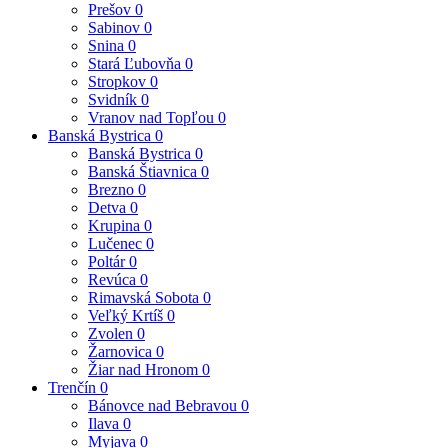
Prešov
0
Sabinov
0
Snina
0
Stará Ľubovňa
0
Stropkov
0
Svidník
0
Vranov nad Topľou
0
Banská Bystrica
0
Banská Bystrica
0
Banská Štiavnica
0
Brezno
0
Detva
0
Krupina
0
Lučenec
0
Poltár
0
Revúca
0
Rimavská Sobota
0
Veľký Krtíš
0
Zvolen
0
Žarnovica
0
Žiar nad Hronom
0
Trenčín
0
Bánovce nad Bebravou
0
Ilava
0
Myjava
0