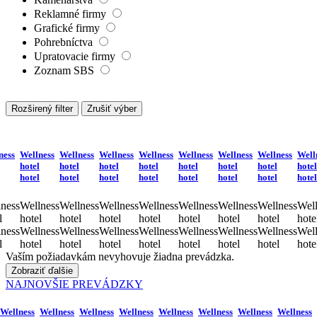
Reklamné firmy
Grafické firmy
Pohrebníctva
Upratovacie firmy
Zoznam SBS
Rozširený filter
Zrušiť výber
ness
Wellness
Wellness
Wellness
Wellness
Wellness
Wellness
Wellness
Well
hotel
hotel
hotel
hotel
hotel
hotel
hotel
hotel
hotel
hotel
hotel
hotel
hotel
hotel
hotel
hotel
ness
Wellness
Wellness
Wellness
Wellness
Wellness
Wellness
Wellness
Well
l
hotel
hotel
hotel
hotel
hotel
hotel
hotel
hote
ness
Wellness
Wellness
Wellness
Wellness
Wellness
Wellness
Wellness
Well
l
hotel
hotel
hotel
hotel
hotel
hotel
hotel
hote
Vaším požiadavkám nevyhovuje žiadna prevádzka.
Zobraziť ďalšie
NAJNOVŠIE PREVÁDZKY
Wellness
Wellness
Wellness
Wellness
Wellness
Wellness
Wellness
Wellness