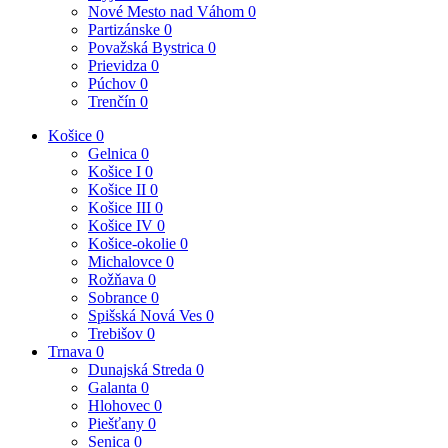
Nové Mesto nad Váhom
0
Partizánske
0
Považská Bystrica
0
Prievidza
0
Púchov
0
Trenčín
0
Košice
0
Gelnica
0
Košice I
0
Košice II
0
Košice III
0
Košice IV
0
Košice-okolie
0
Michalovce
0
Rožňava
0
Sobrance
0
Spišská Nová Ves
0
Trebišov
0
Trnava
0
Dunajská Streda
0
Galanta
0
Hlohovec
0
Piešťany
0
Senica
0