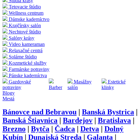
Štúdia krásy
Tetovacie štúdio
Wellness centrum
Dámske kaderníctvo
Krajčírsky salón
Nechtové štúdio
Salóny krásy
Video kameraman
Relaxačné centrá
Solárne štúdio
Kozmetické služby
Farmárske potraviny
Pánske kaderníctva
Gazdovské
Masážny
Estetické
potraviny
Barber
salón
klinky
Blogy
Mestá
Bánovce nad Bebravou
|
Banská Bystrica
|
Banská Štiavnica
|
Bardejov
|
Bratislava
|
Brezno
|
Bytča
|
Čadca
|
Detva
|
Dolný
Kubín
|
Dunajská Streda
|
Galanta
|