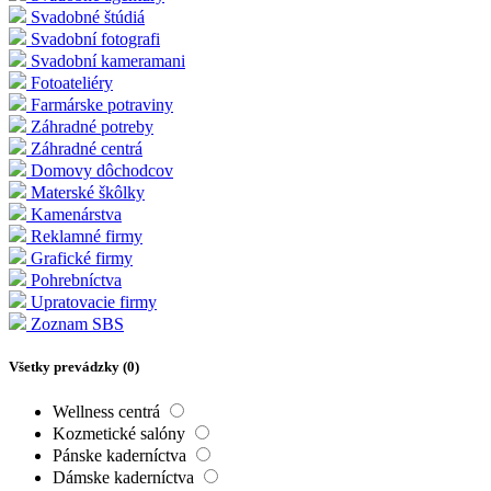
Svadobné štúdiá
Svadobní fotografi
Svadobní kameramani
Fotoateliéry
Farmárske potraviny
Záhradné potreby
Záhradné centrá
Domovy dôchodcov
Materské škôlky
Kamenárstva
Reklamné firmy
Grafické firmy
Pohrebníctva
Upratovacie firmy
Zoznam SBS
Všetky prevádzky (
0
)
Wellness centrá
Kozmetické salóny
Pánske kaderníctva
Dámske kaderníctva