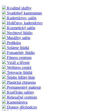
Kvalitné služby
Svadobný kameraman
Kaderníctvo, salón
Holičstvo, kaderníctvo
Kozmetický salón
Nechtové štúdio
Masážny salón
Pedikúra
Solárne štúdiá
Fotoateliér, štúdio
Fitness centrum
Vizáž a líčenie
Wellness centrá
Tetovacie štúdiá
Štúdio štíhlej línie
Plastická chirurgia
Permanentný makeup
Krajčírske salóny
Relaxačné centrum
Kamenárstva
Domov dôchodcov