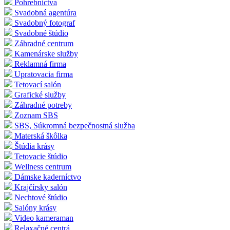
Pohrebníctva
Svadobná agentúra
Svadobný fotograf
Svadobné štúdio
Záhradné centrum
Kamenárske služby
Reklamná firma
Upratovacia firma
Tetovací salón
Grafické služby
Záhradné potreby
Zoznam SBS
SBS, Súkromná bezpečnostná služba
Materská škôlka
Štúdia krásy
Tetovacie štúdio
Wellness centrum
Dámske kaderníctvo
Krajčírsky salón
Nechtové štúdio
Salóny krásy
Video kameraman
Relaxačné centrá