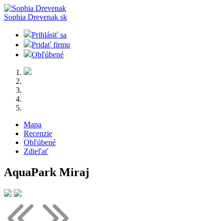
Sophia Drevenak
sk
Prihlásiť sa
Pridať firmu
Obľúbené
Mapa
Recenzie
Obľúbené
Zdieľať
AquaPark Miraj