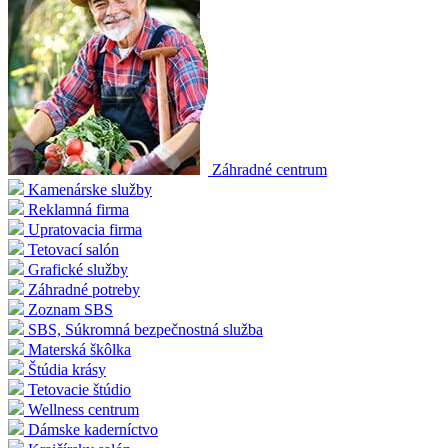
Záhradné centrum
Kamenárske služby
Reklamná firma
Upratovacia firma
Tetovací salón
Grafické služby
Záhradné potreby
Zoznam SBS
SBS, Súkromná bezpečnostná služba
Materská škôlka
Štúdia krásy
Tetovacie štúdio
Wellness centrum
Dámske kaderníctvo