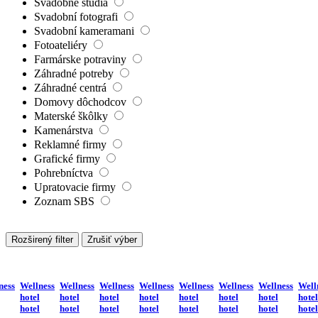
Svadobné štúdiá
Svadobní fotografi
Svadobní kameramani
Fotoateliéry
Farmárske potraviny
Záhradné potreby
Záhradné centrá
Domovy dôchodcov
Materské škôlky
Kamenárstva
Reklamné firmy
Grafické firmy
Pohrebníctva
Upratovacie firmy
Zoznam SBS
Rozširený filter
Zrušiť výber
ness
Wellness
Wellness
Wellness
Wellness
Wellness
Wellness
Wellness
Well
hotel
hotel
hotel
hotel
hotel
hotel
hotel
hotel
hotel
hotel
hotel
hotel
hotel
hotel
hotel
hotel