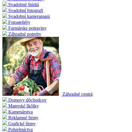
Svadobné štúdiá
Svadobní fotografi
Svadobní kameramani
Fotoateliéry
Farmárske potraviny
Záhradné potreby
Záhradné centrá
Domovy dôchodcov
Materské škôlky
Kamenárstva
Reklamné firmy
Grafické firmy
Pohrebníctva