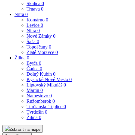
Skalica
0
Trnava
0
Nitra
0
Komárno
0
Levice
0
Nitra
0
Nové Zámky
0
Šaľa
0
Topoľčany
0
Zlaté Moravce
0
Žilina
0
Bytča
0
Čadca
0
Dolný Kubín
0
Kysucké Nové Mesto
0
Liptovský Mikuláš
0
Martin
0
Námestovo
0
Ružomberok
0
Turčianske Teplice
0
Tvrdošín
0
Žilina
0
Zobraziť na mape