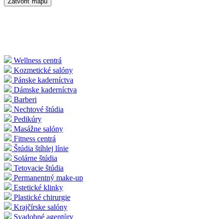
Zatvoriť mapu
Wellness centrá
Kozmetické salóny
Pánske kaderníctva
Dámske kaderníctva
Barberi
Nechtové štúdia
Pedikúry
Masážne salóny
Fitness centrá
Štúdia štíhlej línie
Solárne štúdia
Tetovacie štúdia
Permanentný make-up
Estetické klinky
Plastické chirurgie
Krajčírske salóny
Svadobné agentúry