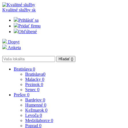
Kvalitné služby
sk
Prihlásiť sa
Pridať firmu
Obľúbené
Dopyt
Anketa
Hľadať (
)
Bratislava
0
Bratislava
0
Malacky
0
Pezinok
0
Senec
0
Prešov
0
Bardejov
0
Humenné
0
Kežmarok
0
Levoča
0
Medzilaborce
0
Poprad
0