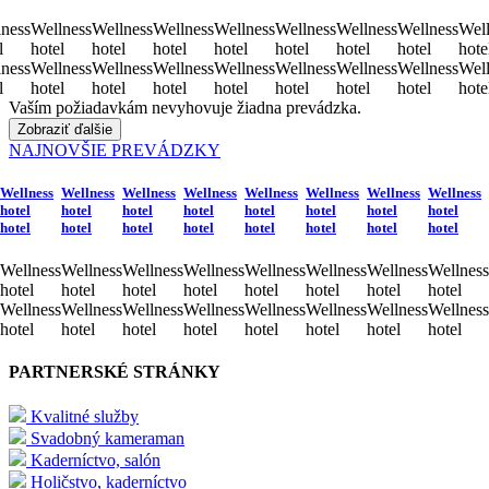
ness
Wellness
Wellness
Wellness
Wellness
Wellness
Wellness
Wellness
Well
l
hotel
hotel
hotel
hotel
hotel
hotel
hotel
hote
ness
Wellness
Wellness
Wellness
Wellness
Wellness
Wellness
Wellness
Well
l
hotel
hotel
hotel
hotel
hotel
hotel
hotel
hote
Vaším požiadavkám nevyhovuje žiadna prevádzka.
Zobraziť ďalšie
NAJNOVŠIE PREVÁDZKY
Wellness
Wellness
Wellness
Wellness
Wellness
Wellness
Wellness
Wellness
hotel
hotel
hotel
hotel
hotel
hotel
hotel
hotel
hotel
hotel
hotel
hotel
hotel
hotel
hotel
hotel
Wellness
Wellness
Wellness
Wellness
Wellness
Wellness
Wellness
Wellness
hotel
hotel
hotel
hotel
hotel
hotel
hotel
hotel
Wellness
Wellness
Wellness
Wellness
Wellness
Wellness
Wellness
Wellness
hotel
hotel
hotel
hotel
hotel
hotel
hotel
hotel
PARTNERSKÉ STRÁNKY
Kvalitné služby
Svadobný kameraman
Kaderníctvo, salón
Holičstvo, kaderníctvo