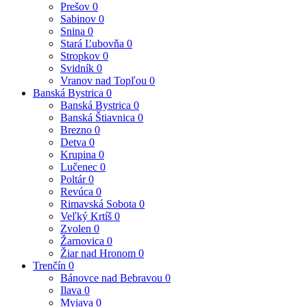
Prešov
0
Sabinov
0
Snina
0
Stará Ľubovňa
0
Stropkov
0
Svidník
0
Vranov nad Topľou
0
Banská Bystrica
0
Banská Bystrica
0
Banská Štiavnica
0
Brezno
0
Detva
0
Krupina
0
Lučenec
0
Poltár
0
Revúca
0
Rimavská Sobota
0
Veľký Krtíš
0
Zvolen
0
Žarnovica
0
Žiar nad Hronom
0
Trenčín
0
Bánovce nad Bebravou
0
Ilava
0
Myjava
0