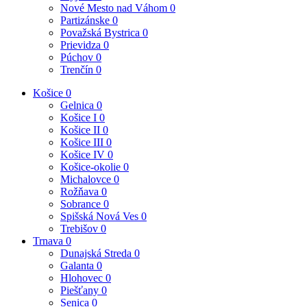
Nové Mesto nad Váhom
0
Partizánske
0
Považská Bystrica
0
Prievidza
0
Púchov
0
Trenčín
0
Košice
0
Gelnica
0
Košice I
0
Košice II
0
Košice III
0
Košice IV
0
Košice-okolie
0
Michalovce
0
Rožňava
0
Sobrance
0
Spišská Nová Ves
0
Trebišov
0
Trnava
0
Dunajská Streda
0
Galanta
0
Hlohovec
0
Piešťany
0
Senica
0