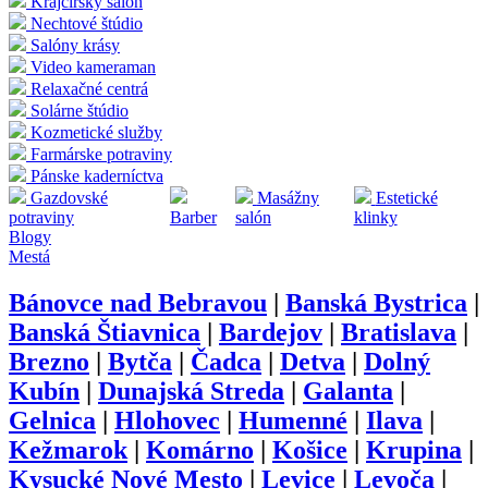
Krajčírsky salón
Nechtové štúdio
Salóny krásy
Video kameraman
Relaxačné centrá
Solárne štúdio
Kozmetické služby
Farmárske potraviny
Pánske kaderníctva
Gazdovské
Masážny
Estetické
potraviny
Barber
salón
klinky
Blogy
Mestá
Bánovce nad Bebravou
|
Banská Bystrica
|
Banská Štiavnica
|
Bardejov
|
Bratislava
|
Brezno
|
Bytča
|
Čadca
|
Detva
|
Dolný
Kubín
|
Dunajská Streda
|
Galanta
|
Gelnica
|
Hlohovec
|
Humenné
|
Ilava
|
Kežmarok
|
Komárno
|
Košice
|
Krupina
|
Kysucké Nové Mesto
|
Levice
|
Levoča
|