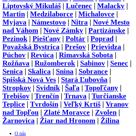
Liptovský Mikuláš
|
Lučenec
|
Malacky
|
Martin
|
Medzilaborce
|
Michalovce
|
Myjava
|
Námestovo
|
Nitra
|
Nové Mesto
nad Váhom
|
Nové Zámky
|
Partizánske
|
Pezinok
|
Piešťany
|
Poltár
|
Poprad
|
Považská Bystrica
|
Prešov
|
Prievidza
|
Púchov
|
Revúca
|
Rimavská Sobota
|
Rožňava
|
Ružomberok
|
Sabinov
|
Senec
|
Senica
|
Skalica
|
Snina
|
Sobrance
|
Spišská Nová Ves
|
Stará Ľubovňa
|
Stropkov
|
Svidník
|
Šaľa
|
Topoľčany
|
Trebišov
|
Trenčín
|
Trnava
|
Turčianske
Teplice
|
Tvrdošín
|
Veľký Krtíš
|
Vranov
nad Topľou
|
Zlaté Moravce
|
Zvolen
|
Žarnovica
|
Žiar nad Hronom
|
Žilina
O nás