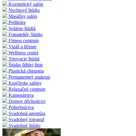
Kozmetický salón
Nechtové štúdio
Masážny salón
Pedikúra
Solárne štúdiá
Fotoateliér, štúdio
Fitness centrum
Vizáž a líčenie
Wellness centrá
Tetovacie štúdiá
Štúdio štíhlej línie
Plastická chirurgia
Permanentný makeup
Krajčírske salóny
Relaxačné centrum
Kamenárstva
Domov dôchodcov
Pohrebníctva
Svadobná agentúra
Svadobný fotograf
Svadobné štúdio