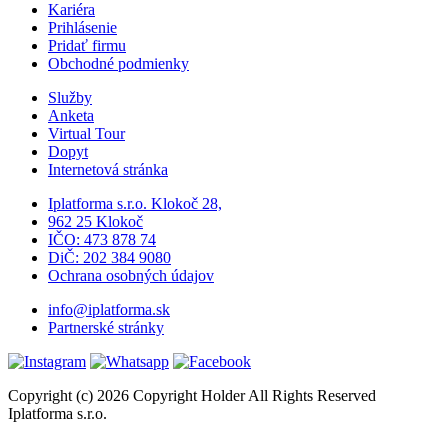
Kariéra
Prihlásenie
Pridať firmu
Obchodné podmienky
Služby
Anketa
Virtual Tour
Dopyt
Internetová stránka
Iplatforma s.r.o. Klokoč 28,
962 25 Klokoč
IČO: 473 878 74
DiČ: 202 384 9080
Ochrana osobných údajov
info@iplatforma.sk
Partnerské stránky
Copyright (c) 2026 Copyright Holder All Rights Reserved
Iplatforma s.r.o.