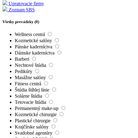
Upratovacie firmy
Zoznam SBS
Všetky prevádzky (
0
)
Wellness centrá
Kozmetické salóny
Pánske kaderníctva
Dámske kaderníctva
Barberi
Nechtové štúdia
Pedikúry
Masážne salóny
Fitness centrá
Štúdia štíhlej línie
Solárne štúdia
Tetovacie štúdia
Permanentný make-up
Kozmetické chirurgie
Plastické chirurgie
Krajčírske salóny
Svadobné agentúry