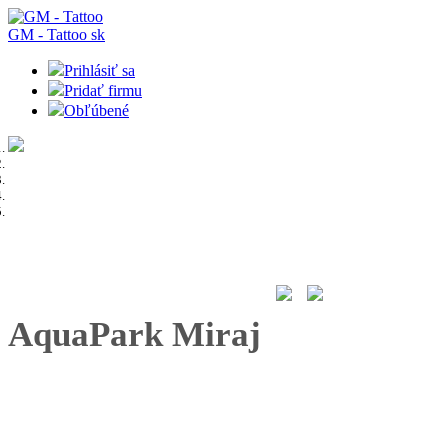
GM - Tattoo
sk
Prihlásiť sa
Pridať firmu
Obľúbené
AquaPark Miraj