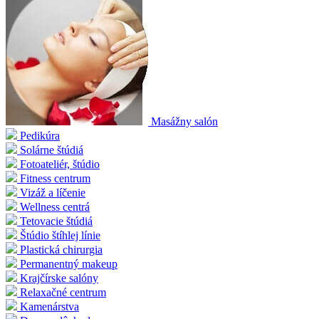
Masážny salón
Pedikúra
Solárne štúdiá
Fotoateliér, štúdio
Fitness centrum
Vizáž a líčenie
Wellness centrá
Tetovacie štúdiá
Štúdio štíhlej línie
Plastická chirurgia
Permanentný makeup
Krajčírske salóny
Relaxačné centrum
Kamenárstva