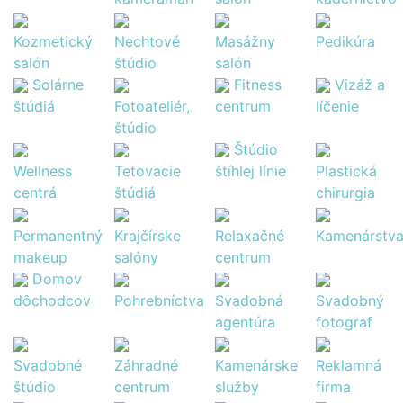
Kozmetický
Nechtové
Masážny
Pedikúra
salón
štúdio
salón
Solárne
Fitness
Vizáž a
štúdiá
Fotoateliér,
centrum
líčenie
štúdio
Štúdio
Wellness
Tetovacie
štíhlej línie
Plastická
centrá
štúdiá
chirurgia
Permanentný
Krajčírske
Relaxačné
Kamenárstv
makeup
salóny
centrum
Domov
dôchodcov
Pohrebníctva
Svadobná
Svadobný
agentúra
fotograf
Svadobné
Záhradné
Kamenárske
Reklamná
štúdio
centrum
služby
firma