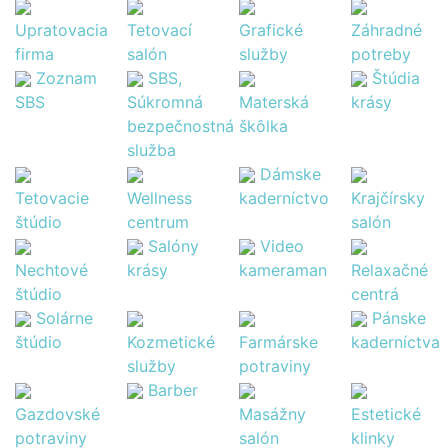
Upratovacia
Tetovací
Grafické
Záhradné
firma
salón
služby
potreby
Zoznam
SBS,
Štúdia
SBS
Súkromná
Materská
krásy
bezpečnostná
škôlka
služba
Dámske
Tetovacie
Wellness
kaderníctvo
Krajčírsky
štúdio
centrum
salón
Salóny
Video
Nechtové
krásy
kameraman
Relaxačné
štúdio
centrá
Solárne
Pánske
štúdio
Kozmetické
Farmárske
kaderníctva
služby
potraviny
Barber
Gazdovské
Masážny
Estetické
potraviny
salón
klinky