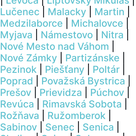
|
Levoča
|
Liptovský Mikuláš
|
Lučenec
|
Malacky
|
Martin
|
Medzilaborce
|
Michalovce
|
Myjava
|
Námestovo
|
Nitra
|
Nové Mesto nad Váhom
|
Nové Zámky
|
Partizánske
|
Pezinok
|
Piešťany
|
Poltár
|
Poprad
|
Považská Bystrica
|
Prešov
|
Prievidza
|
Púchov
|
Revúca
|
Rimavská Sobota
|
Rožňava
|
Ružomberok
|
Sabinov
|
Senec
|
Senica
|