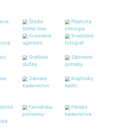
acie
Štúdio
Plastická
štíhlej línie
chirurgia
Svadobná
Svadobný
íctva
agentúra
fotograf
ací
Grafické
Záhradné
služby
potreby
ess
Dámske
Krajčírsky
kaderníctvo
salón
tické
Farmárske
Pánske
potraviny
kaderníctva
ické