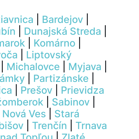
iavnica
|
Bardejov
|
ubín
|
Dunajská Streda
|
marok
|
Komárno
|
voča
|
Liptovský
|
Michalovce
|
Myjava
|
Zámky
|
Partizánske
|
ica
|
Prešov
|
Prievidza
žomberok
|
Sabinov
|
 Nová Ves
|
Stará
bišov
|
Trenčín
|
Trnava
 nad Topľou
|
Zlaté