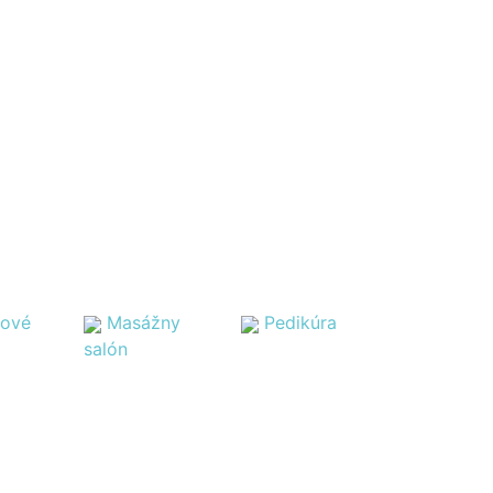
tové
Masážny
Pedikúra
salón