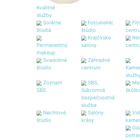
Kvalitné
služby
Solárne
Fotoateliér,
Fit
štúdiá
štúdio
centr
Krajčírske
Re
Permanentný
salóny
centr
makeup
Svadobné
Záhradné
štúdio
centrum
Kamen
služb
Zoznam
SBS,
Ma
SBS
Súkromná
škôlk
bezpečnostná
služba
Nechtové
Salóny
Vi
štúdio
krásy
kame
Ga
potra