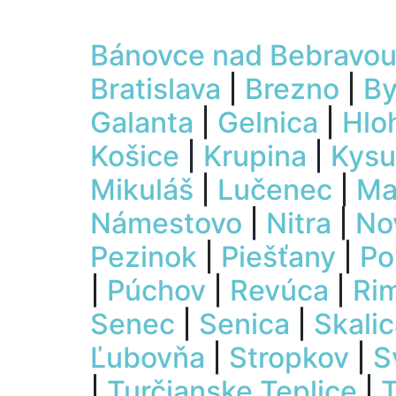
Bánovce nad Bebravo
Bratislava
|
Brezno
|
By
Galanta
|
Gelnica
|
Hlo
Košice
|
Krupina
|
Kysu
Mikuláš
|
Lučenec
|
Ma
Námestovo
|
Nitra
|
No
Pezinok
|
Piešťany
|
Po
|
Púchov
|
Revúca
|
Ri
Senec
|
Senica
|
Skali
Ľubovňa
|
Stropkov
|
S
|
Turčianske Teplice
|
T