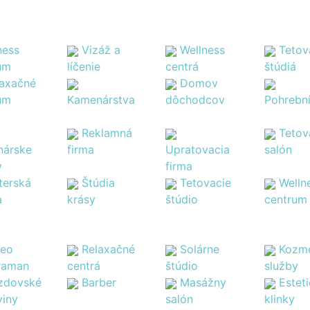
ness
Vizáž a
Wellness
Tetov
um
líčenie
centrá
štúdiá
laxačné
Domov
um
Kamenárstva
dôchodcov
Pohrebn
Reklamná
Tetov
árske
firma
Upratovacia
salón
y
firma
terská
Štúdia
Tetovacie
Welln
a
krásy
štúdio
centrum
deo
Relaxačné
Solárne
Kozme
raman
centrá
štúdio
služby
zdovské
Barber
Masážny
Estet
viny
salón
klinky