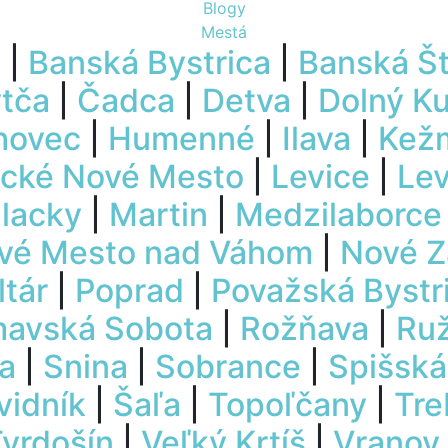
Blogy
Mestá
u
|
Banská Bystrica
|
Banská Št
tča
|
Čadca
|
Detva
|
Dolný K
hovec
|
Humenné
|
Ilava
|
Kež
cké Nové Mesto
|
Levice
|
Le
lacky
|
Martin
|
Medzilaborce
vé Mesto nad Váhom
|
Nové 
ltár
|
Poprad
|
Považská Bystr
mavská Sobota
|
Rožňava
|
Ru
ca
|
Snina
|
Sobrance
|
Spišská
vidník
|
Šaľa
|
Topoľčany
|
Tre
vrdošín
|
Veľký Krtíš
|
Vranov