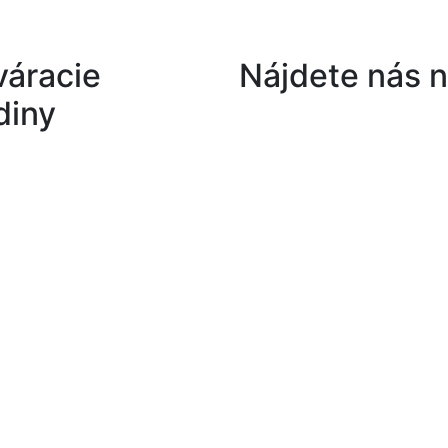
váracie
Nájdete nás 
diny