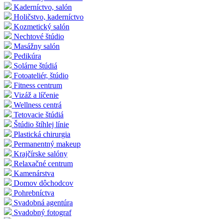
Kaderníctvo, salón
Holičstvo, kaderníctvo
Kozmetický salón
Nechtové štúdio
Masážny salón
Pedikúra
Solárne štúdiá
Fotoateliér, štúdio
Fitness centrum
Vizáž a líčenie
Wellness centrá
Tetovacie štúdiá
Štúdio štíhlej línie
Plastická chirurgia
Permanentný makeup
Krajčírske salóny
Relaxačné centrum
Kamenárstva
Domov dôchodcov
Pohrebníctva
Svadobná agentúra
Svadobný fotograf