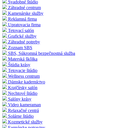
Svadobné štúdio
Záhradné centrum
Kamenárske služby
Reklamná firma
Upratovacia firma
Tetovací salón
Grafické služby
Záhradné potreby
Zoznam SBS
SBS, Súkromná bezpečnostná služba
Materská škôlka
Štúdia krásy
Tetovacie štúdio
Wellness centrum
Dámske kaderníctvo
Krajčírsky salón
Nechtové štúdio
Salóny krásy
Video kameraman
Relaxačné centrá
Solárne štúdio
Kozmetické služby
Farmárske potraviny