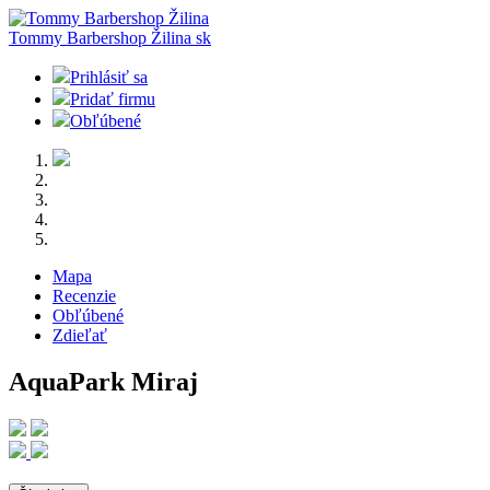
Tommy Barbershop Žilina
sk
Prihlásiť sa
Pridať firmu
Obľúbené
Mapa
Recenzie
Obľúbené
Zdieľať
AquaPark Miraj