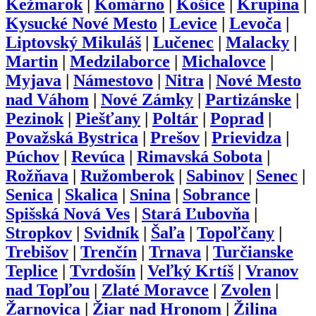
Kežmarok
|
Komárno
|
Košice
|
Krupina
|
Kysucké Nové Mesto
|
Levice
|
Levoča
|
Liptovský Mikuláš
|
Lučenec
|
Malacky
|
Martin
|
Medzilaborce
|
Michalovce
|
Myjava
|
Námestovo
|
Nitra
|
Nové Mesto
nad Váhom
|
Nové Zámky
|
Partizánske
|
Pezinok
|
Piešťany
|
Poltár
|
Poprad
|
Považská Bystrica
|
Prešov
|
Prievidza
|
Púchov
|
Revúca
|
Rimavská Sobota
|
Rožňava
|
Ružomberok
|
Sabinov
|
Senec
|
Senica
|
Skalica
|
Snina
|
Sobrance
|
Spišská Nová Ves
|
Stará Ľubovňa
|
Stropkov
|
Svidník
|
Šaľa
|
Topoľčany
|
Trebišov
|
Trenčín
|
Trnava
|
Turčianske
Teplice
|
Tvrdošín
|
Veľký Krtíš
|
Vranov
nad Topľou
|
Zlaté Moravce
|
Zvolen
|
Žarnovica
|
Žiar nad Hronom
|
Žilina