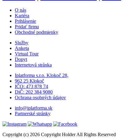
O nás
Kariéra
Prihlásenie
Pridať firmu
Obchodné podmienky
Služby
Anketa
Virtual Tour
Dopyt
Internetová stránka
Iplatforma s.r.o. Klokoč 28,
962 25 Klokoč
IČO: 473 878 74
DiČ: 202 384 9080
Ochrana osobných údajov
info@iplatforma.sk
Partnerské stránky
Copyright (c) 2026 Copyright Holder All Rights Reserved