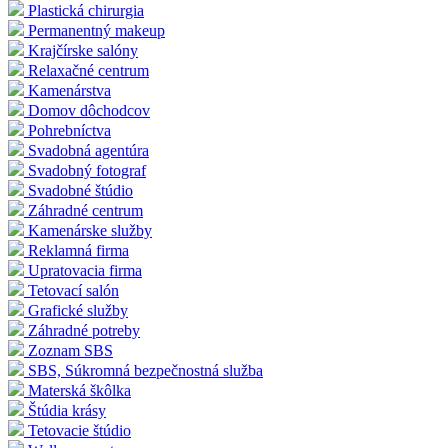
Plastická chirurgia
Permanentný makeup
Krajčírske salóny
Relaxačné centrum
Kamenárstva
Domov dôchodcov
Pohrebníctva
Svadobná agentúra
Svadobný fotograf
Svadobné štúdio
Záhradné centrum
Kamenárske služby
Reklamná firma
Upratovacia firma
Tetovací salón
Grafické služby
Záhradné potreby
Zoznam SBS
SBS, Súkromná bezpečnostná služba
Materská škôlka
Štúdia krásy
Tetovacie štúdio