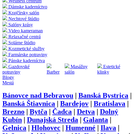
Wellness centrum
Dámske kaderníctvo
Krajčírsky salón
Nechtové štúdio
Salóny krásy
Video kameraman
Relaxačné centrá
Solárne štúdio
Kozmetické služby
Farmárske potraviny
Pánske kaderníctva
Gazdovské
Masážny
Estetické
potraviny
Barber
salón
klinky
Blogy
Mestá
Bánovce nad Bebravou
|
Banská Bystrica
|
Banská Štiavnica
|
Bardejov
|
Bratislava
|
Brezno
|
Bytča
|
Čadca
|
Detva
|
Dolný
Kubín
|
Dunajská Streda
|
Galanta
|
Gelnica
|
Hlohovec
|
Humenné
|
Ilava
|