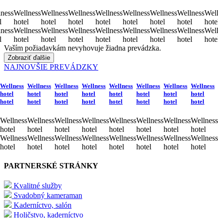
ness
Wellness
Wellness
Wellness
Wellness
Wellness
Wellness
Wellness
Well
l
hotel
hotel
hotel
hotel
hotel
hotel
hotel
hote
ness
Wellness
Wellness
Wellness
Wellness
Wellness
Wellness
Wellness
Well
l
hotel
hotel
hotel
hotel
hotel
hotel
hotel
hote
Vaším požiadavkám nevyhovuje žiadna prevádzka.
Zobraziť ďalšie
NAJNOVŠIE PREVÁDZKY
Wellness
Wellness
Wellness
Wellness
Wellness
Wellness
Wellness
Wellness
hotel
hotel
hotel
hotel
hotel
hotel
hotel
hotel
hotel
hotel
hotel
hotel
hotel
hotel
hotel
hotel
Wellness
Wellness
Wellness
Wellness
Wellness
Wellness
Wellness
Wellness
hotel
hotel
hotel
hotel
hotel
hotel
hotel
hotel
Wellness
Wellness
Wellness
Wellness
Wellness
Wellness
Wellness
Wellness
hotel
hotel
hotel
hotel
hotel
hotel
hotel
hotel
PARTNERSKÉ STRÁNKY
Kvalitné služby
Svadobný kameraman
Kaderníctvo, salón
Holičstvo, kaderníctvo