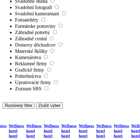
Svadobné štúdiá
Svadobní fotografi
Svadobní kameramani
Fotoateliéry
Farmárske potraviny
Záhradné potreby
Záhradné centrá
Domovy dôchodcov
Materské škôlky
Kamenárstva
Reklamné firmy
Grafické firmy
Pohrebníctva
Upratovacie firmy
Zoznam SBS
Rozširený filter
Zrušiť výber
ness
Wellness
Wellness
Wellness
Wellness
Wellness
Wellness
Wellness
Well
hotel
hotel
hotel
hotel
hotel
hotel
hotel
hotel
hotel
hotel
hotel
hotel
hotel
hotel
hotel
hotel