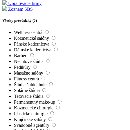
Upratovacie firmy
Zoznam SBS
Všetky prevádzky (
0
)
Wellness centrá
Kozmetické salóny
Pánske kaderníctva
Dámske kaderníctva
Barberi
Nechtové štúdia
Pedikúry
Masážne salóny
Fitness centrá
Štúdia štíhlej línie
Solárne štúdia
Tetovacie štúdia
Permanentný make-up
Kozmetické chirurgie
Plastické chirurgie
Krajčírske salóny
Svadobné agentúry