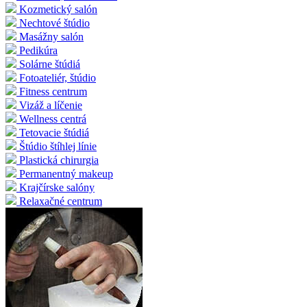
Kozmetický salón
Nechtové štúdio
Masážny salón
Pedikúra
Solárne štúdiá
Fotoateliér, štúdio
Fitness centrum
Vizáž a líčenie
Wellness centrá
Tetovacie štúdiá
Štúdio štíhlej línie
Plastická chirurgia
Permanentný makeup
Krajčírske salóny
Relaxačné centrum