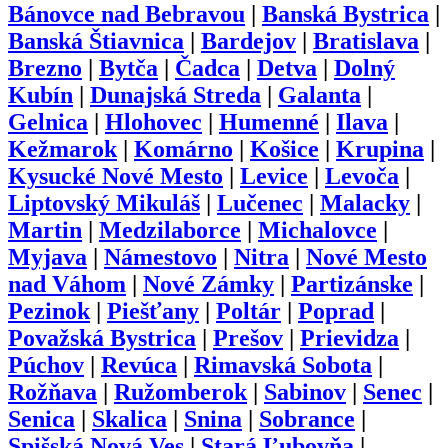
Bánovce nad Bebravou
|
Banská Bystrica
|
Banská Štiavnica
|
Bardejov
|
Bratislava
|
Brezno
|
Bytča
|
Čadca
|
Detva
|
Dolný
Kubín
|
Dunajská Streda
|
Galanta
|
Gelnica
|
Hlohovec
|
Humenné
|
Ilava
|
Kežmarok
|
Komárno
|
Košice
|
Krupina
|
Kysucké Nové Mesto
|
Levice
|
Levoča
|
Liptovský Mikuláš
|
Lučenec
|
Malacky
|
Martin
|
Medzilaborce
|
Michalovce
|
Myjava
|
Námestovo
|
Nitra
|
Nové Mesto
nad Váhom
|
Nové Zámky
|
Partizánske
|
Pezinok
|
Piešťany
|
Poltár
|
Poprad
|
Považská Bystrica
|
Prešov
|
Prievidza
|
Púchov
|
Revúca
|
Rimavská Sobota
|
Rožňava
|
Ružomberok
|
Sabinov
|
Senec
|
Senica
|
Skalica
|
Snina
|
Sobrance
|
Spišská Nová Ves
|
Stará Ľubovňa
|