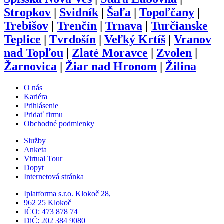
Stropkov
|
Svidník
|
Šaľa
|
Topoľčany
|
Trebišov
|
Trenčín
|
Trnava
|
Turčianske
Teplice
|
Tvrdošín
|
Veľký Krtíš
|
Vranov
nad Topľou
|
Zlaté Moravce
|
Zvolen
|
Žarnovica
|
Žiar nad Hronom
|
Žilina
O nás
Kariéra
Prihlásenie
Pridať firmu
Obchodné podmienky
Služby
Anketa
Virtual Tour
Dopyt
Internetová stránka
Iplatforma s.r.o. Klokoč 28,
962 25 Klokoč
IČO: 473 878 74
DiČ: 202 384 9080