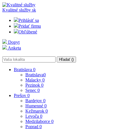
Kvalitné služby
sk
Prihlásiť sa
Pridať firmu
Obľúbené
Dopyt
Anketa
Hľadať (
)
Bratislava
0
Bratislava
0
Malacky
0
Pezinok
0
Senec
0
Prešov
0
Bardejov
0
Humenné
0
Kežmarok
0
Levoča
0
Medzilaborce
0
Poprad
0