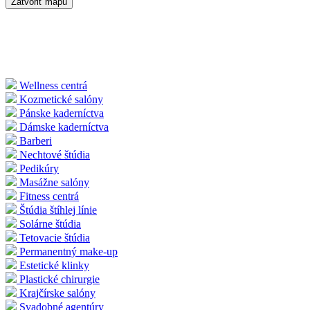
Zatvoriť mapu
Wellness centrá
Kozmetické salóny
Pánske kaderníctva
Dámske kaderníctva
Barberi
Nechtové štúdia
Pedikúry
Masážne salóny
Fitness centrá
Štúdia štíhlej línie
Solárne štúdia
Tetovacie štúdia
Permanentný make-up
Estetické klinky
Plastické chirurgie
Krajčírske salóny
Svadobné agentúry