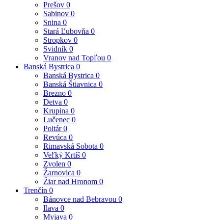
Prešov
0
Sabinov
0
Snina
0
Stará Ľubovňa
0
Stropkov
0
Svidník
0
Vranov nad Topľou
0
Banská Bystrica
0
Banská Bystrica
0
Banská Štiavnica
0
Brezno
0
Detva
0
Krupina
0
Lučenec
0
Poltár
0
Revúca
0
Rimavská Sobota
0
Veľký Krtíš
0
Zvolen
0
Žarnovica
0
Žiar nad Hronom
0
Trenčín
0
Bánovce nad Bebravou
0
Ilava
0
Myjava
0