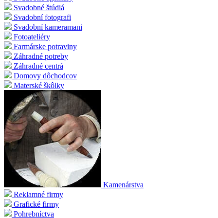
Svadobné štúdiá
Svadobní fotografi
Svadobní kameramani
Fotoateliéry
Farmárske potraviny
Záhradné potreby
Záhradné centrá
Domovy dôchodcov
Materské škôlky
Kamenárstva
Reklamné firmy
Grafické firmy
Pohrebníctva