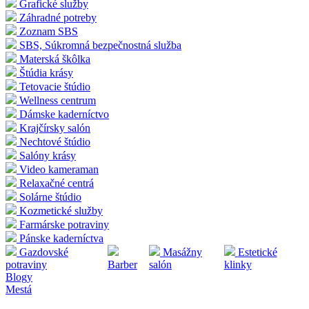
Grafické služby
Záhradné potreby
Zoznam SBS
SBS, Súkromná bezpečnostná služba
Materská škôlka
Štúdia krásy
Tetovacie štúdio
Wellness centrum
Dámske kaderníctvo
Krajčírsky salón
Nechtové štúdio
Salóny krásy
Video kameraman
Relaxačné centrá
Solárne štúdio
Kozmetické služby
Farmárske potraviny
Pánske kaderníctva
Gazdovské
Masážny
Estetické
potraviny
Barber
salón
klinky
Blogy
Mestá