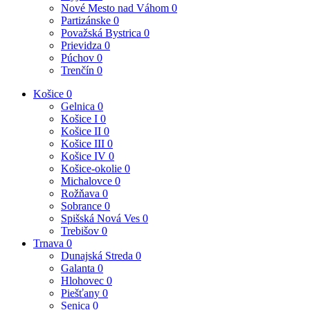
Nové Mesto nad Váhom
0
Partizánske
0
Považská Bystrica
0
Prievidza
0
Púchov
0
Trenčín
0
Košice
0
Gelnica
0
Košice I
0
Košice II
0
Košice III
0
Košice IV
0
Košice-okolie
0
Michalovce
0
Rožňava
0
Sobrance
0
Spišská Nová Ves
0
Trebišov
0
Trnava
0
Dunajská Streda
0
Galanta
0
Hlohovec
0
Piešťany
0
Senica
0