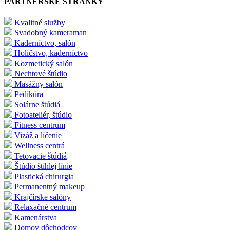
PARTNERSKÉ STRÁNKY
Kvalitné služby
Svadobný kameraman
Kaderníctvo, salón
Holičstvo, kaderníctvo
Kozmetický salón
Nechtové štúdio
Masážny salón
Pedikúra
Solárne štúdiá
Fotoateliér, štúdio
Fitness centrum
Vizáž a líčenie
Wellness centrá
Tetovacie štúdiá
Štúdio štíhlej línie
Plastická chirurgia
Permanentný makeup
Krajčírske salóny
Relaxačné centrum
Kamenárstva
Domov dôchodcov