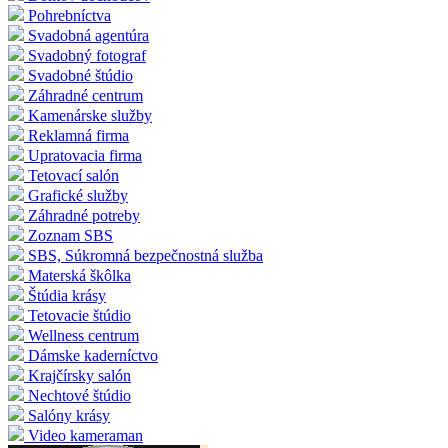
Pohrebníctva
Svadobná agentúra
Svadobný fotograf
Svadobné štúdio
Záhradné centrum
Kamenárske služby
Reklamná firma
Upratovacia firma
Tetovací salón
Grafické služby
Záhradné potreby
Zoznam SBS
SBS, Súkromná bezpečnostná služba
Materská škôlka
Štúdia krásy
Tetovacie štúdio
Wellness centrum
Dámske kaderníctvo
Krajčírsky salón
Nechtové štúdio
Salóny krásy
Video kameraman