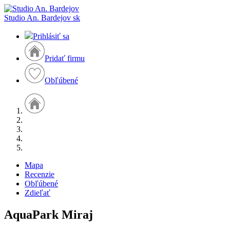
Studio An. Bardejov
sk
Prihlásiť sa
Pridať firmu
Obľúbené
Mapa
Recenzie
Obľúbené
Zdieľať
AquaPark Miraj