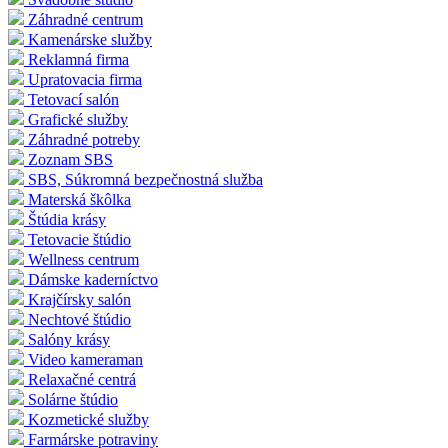
Záhradné centrum
Kamenárske služby
Reklamná firma
Upratovacia firma
Tetovací salón
Grafické služby
Záhradné potreby
Zoznam SBS
SBS, Súkromná bezpečnostná služba
Materská škôlka
Štúdia krásy
Tetovacie štúdio
Wellness centrum
Dámske kaderníctvo
Krajčírsky salón
Nechtové štúdio
Salóny krásy
Video kameraman
Relaxačné centrá
Solárne štúdio
Kozmetické služby
Farmárske potraviny