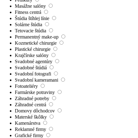
Masážne salóny
Fitness centrá
Štúdia štíhlej línie
Solárne štúdia
Tetovacie štúdia
Permanentný make-up
Kozmetické chirurgie
Plastické chirurgie
Krajčírske salóny
Svadobné agentúry
Svadobné štúdiá
Svadobní fotografi
Svadobní kameramani
Fotoateliéry
Farmárske potraviny
Záhradné potreby
Záhradné centrá
Domovy dôchodcov
Materské škôlky
Kamenárstva
Reklamné firmy
Grafické firmy