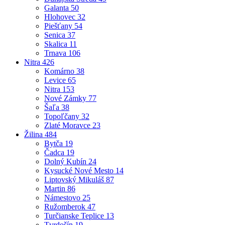
Galanta
50
Hlohovec
32
Piešťany
54
Senica
37
Skalica
11
Trnava
106
Nitra
426
Komárno
38
Levice
65
Nitra
153
Nové Zámky
77
Šaľa
38
Topoľčany
32
Zlaté Moravce
23
Žilina
484
Bytča
19
Čadca
19
Dolný Kubín
24
Kysucké Nové Mesto
14
Liptovský Mikuláš
87
Martin
86
Námestovo
25
Ružomberok
47
Turčianske Teplice
13
Tvrdošín
19