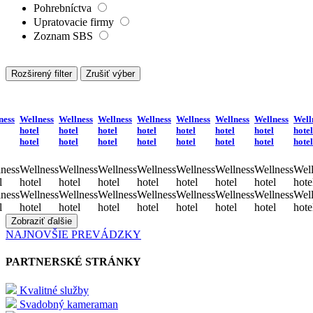
Pohrebníctva
Upratovacie firmy
Zoznam SBS
Rozširený filter
Zrušiť výber
ness
Wellness
Wellness
Wellness
Wellness
Wellness
Wellness
Wellness
Well
hotel
hotel
hotel
hotel
hotel
hotel
hotel
hotel
hotel
hotel
hotel
hotel
hotel
hotel
hotel
hotel
ness
Wellness
Wellness
Wellness
Wellness
Wellness
Wellness
Wellness
Well
l
hotel
hotel
hotel
hotel
hotel
hotel
hotel
hote
ness
Wellness
Wellness
Wellness
Wellness
Wellness
Wellness
Wellness
Well
l
hotel
hotel
hotel
hotel
hotel
hotel
hotel
hote
Zobraziť ďalšie
NAJNOVŠIE PREVÁDZKY
PARTNERSKÉ STRÁNKY
Kvalitné služby
Svadobný kameraman