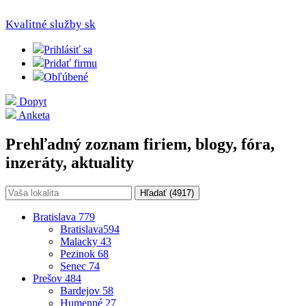
Kvalitné služby
sk
Prihlásiť sa
Pridať firmu
Obľúbené
Dopyt
Anketa
Prehľadný zoznam firiem, blogy, fóra,
inzeráty, aktuality
Hľadať (
4917
)
Bratislava
779
Bratislava
594
Malacky
43
Pezinok
68
Senec
74
Prešov
484
Bardejov
58
Humenné
27