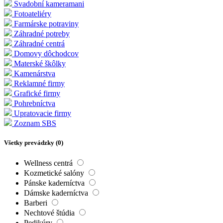
Svadobní kameramani
Fotoateliéry
Farmárske potraviny
Záhradné potreby
Záhradné centrá
Domovy dôchodcov
Materské škôlky
Kamenárstva
Reklamné firmy
Grafické firmy
Pohrebníctva
Upratovacie firmy
Zoznam SBS
Všetky prevádzky (
0
)
Wellness centrá
Kozmetické salóny
Pánske kaderníctva
Dámske kaderníctva
Barberi
Nechtové štúdia
Pedikúry