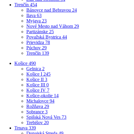
Trenčín
454
Bánovce nad Bebravou
24
Ilava
63
Myjava
23
Nové Mesto nad Váhom
29
Partizánske
25
Považská Bystrica
44
Prievidza
78
Púchov
29
Trenčín
139
Košice
490
Gelnica
2
Košice I
245
Košice II
3
Košice III
0
Košice IV
7
Košice-okolie
14
Michalovce
94
Rožňava
29
Sobrance
3
Spišská Nová Ves
73
Trebišov
20
Trnava
339
Dunajská Streda
49