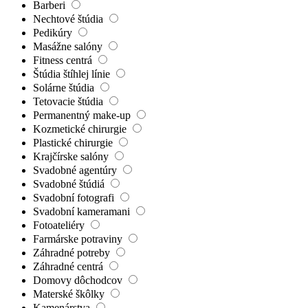
Barberi
Nechtové štúdia
Pedikúry
Masážne salóny
Fitness centrá
Štúdia štíhlej línie
Solárne štúdia
Tetovacie štúdia
Permanentný make-up
Kozmetické chirurgie
Plastické chirurgie
Krajčírske salóny
Svadobné agentúry
Svadobné štúdiá
Svadobní fotografi
Svadobní kameramani
Fotoateliéry
Farmárske potraviny
Záhradné potreby
Záhradné centrá
Domovy dôchodcov
Materské škôlky
Kamenárstva