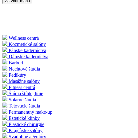
Zatvoriť mapu
Wellness centrá
Kozmetické salóny
Pánske kaderníctva
Dámske kaderníctva
Barberi
Nechtové štúdia
Pedikúry
Masážne salóny
Fitness centrá
Štúdia štíhlej línie
Solárne štúdia
Tetovacie štúdia
Permanentný make-up
Estetické klinky
Plastické chirurgie
Krajčírske salóny
Svadobné agentúry