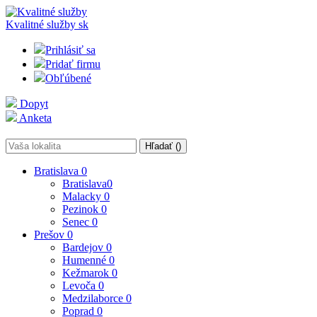
Kvalitné služby
sk
Prihlásiť sa
Pridať firmu
Obľúbené
Dopyt
Anketa
Hľadať (
)
Bratislava
0
Bratislava
0
Malacky
0
Pezinok
0
Senec
0
Prešov
0
Bardejov
0
Humenné
0
Kežmarok
0
Levoča
0
Medzilaborce
0
Poprad
0