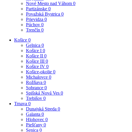
Nové Mesto nad Váhom
0
Partizánske
0
Považská Bystrica
0
Prievidza
0
Púchov
0
Trenčín
0
Košice
0
Gelnica
0
Košice I
0
Košice II
0
Košice III
0
Košice IV
0
Košice-okolie
0
Michalovce
0
Rožňava
0
Sobrance
0
Spišská Nová Ves
0
Trebišov
0
Trnava
0
Dunajská Streda
0
Galanta
0
Hlohovec
0
Piešťany
0
Senica
0