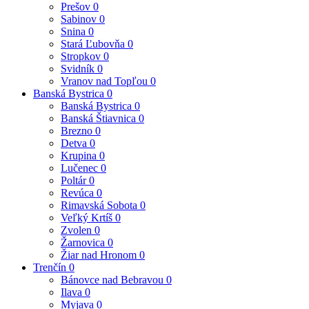
Prešov
0
Sabinov
0
Snina
0
Stará Ľubovňa
0
Stropkov
0
Svidník
0
Vranov nad Topľou
0
Banská Bystrica
0
Banská Bystrica
0
Banská Štiavnica
0
Brezno
0
Detva
0
Krupina
0
Lučenec
0
Poltár
0
Revúca
0
Rimavská Sobota
0
Veľký Krtíš
0
Zvolen
0
Žarnovica
0
Žiar nad Hronom
0
Trenčín
0
Bánovce nad Bebravou
0
Ilava
0
Myjava
0