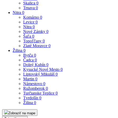
Skalica
0
Trnava
0
Nitra
0
Komárno
0
Levice
0
Nitra
0
Nové Zámky
0
Šaľa
0
Topoľčany
0
Zlaté Moravce
0
Žilina
0
Bytča
0
Čadca
0
Dolný Kubín
0
Kysucké Nové Mesto
0
Liptovský Mikuláš
0
Martin
0
Námestovo
0
Ružomberok
0
Turčianske Teplice
0
Tvrdošín
0
Žilina
0
Zobraziť na mape