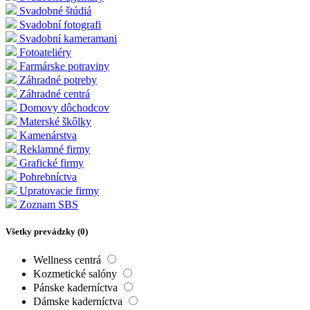
Svadobné štúdiá
Svadobní fotografi
Svadobní kameramani
Fotoateliéry
Farmárske potraviny
Záhradné potreby
Záhradné centrá
Domovy dôchodcov
Materské škôlky
Kamenárstva
Reklamné firmy
Grafické firmy
Pohrebníctva
Upratovacie firmy
Zoznam SBS
Všetky prevádzky (
0
)
Wellness centrá
Kozmetické salóny
Pánske kaderníctva
Dámske kaderníctva