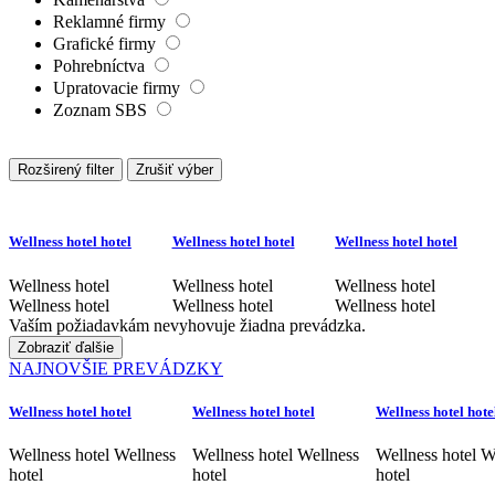
Reklamné firmy
Grafické firmy
Pohrebníctva
Upratovacie firmy
Zoznam SBS
Rozširený filter
Zrušiť výber
Wellness hotel hotel
Wellness hotel hotel
Wellness hotel hotel
Wellness hotel
Wellness hotel
Wellness hotel
Wellness hotel
Wellness hotel
Wellness hotel
Vaším požiadavkám nevyhovuje žiadna prevádzka.
Zobraziť ďalšie
NAJNOVŠIE PREVÁDZKY
Wellness hotel hotel
Wellness hotel hotel
Wellness hotel hote
Wellness hotel Wellness
Wellness hotel Wellness
Wellness hotel W
hotel
hotel
hotel