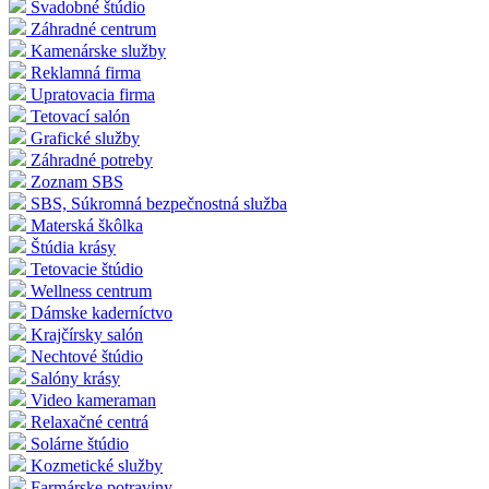
Svadobné štúdio
Záhradné centrum
Kamenárske služby
Reklamná firma
Upratovacia firma
Tetovací salón
Grafické služby
Záhradné potreby
Zoznam SBS
SBS, Súkromná bezpečnostná služba
Materská škôlka
Štúdia krásy
Tetovacie štúdio
Wellness centrum
Dámske kaderníctvo
Krajčírsky salón
Nechtové štúdio
Salóny krásy
Video kameraman
Relaxačné centrá
Solárne štúdio
Kozmetické služby
Farmárske potraviny