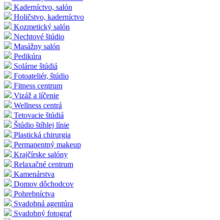
Kaderníctvo, salón
Holičstvo, kaderníctvo
Kozmetický salón
Nechtové štúdio
Masážny salón
Pedikúra
Solárne štúdiá
Fotoateliér, štúdio
Fitness centrum
Vizáž a líčenie
Wellness centrá
Tetovacie štúdiá
Štúdio štíhlej línie
Plastická chirurgia
Permanentný makeup
Krajčírske salóny
Relaxačné centrum
Kamenárstva
Domov dôchodcov
Pohrebníctva
Svadobná agentúra
Svadobný fotograf