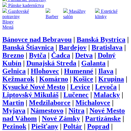
Pánske kaderníctva
Gazdovské
Masážny
Estetické
potraviny
Barber
salón
klinky
Blogy
Mestá
Bánovce nad Bebravou
|
Banská Bystrica
|
Banská Štiavnica
|
Bardejov
|
Bratislava
|
Brezno
|
Bytča
|
Čadca
|
Detva
|
Dolný
Kubín
|
Dunajská Streda
|
Galanta
|
Gelnica
|
Hlohovec
|
Humenné
|
Ilava
|
Kežmarok
|
Komárno
|
Košice
|
Krupina
|
Kysucké Nové Mesto
|
Levice
|
Levoča
|
Liptovský Mikuláš
|
Lučenec
|
Malacky
|
Martin
|
Medzilaborce
|
Michalovce
|
Myjava
|
Námestovo
|
Nitra
|
Nové Mesto
nad Váhom
|
Nové Zámky
|
Partizánske
|
Pezinok
|
Piešťany
|
Poltár
|
Poprad
|