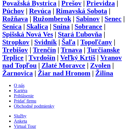
Považská Bystrica
|
Prešov
|
Prievidza
|
Púchov
|
Revúca
|
Rimavská Sobota
|
Rožňava
|
Ružomberok
|
Sabinov
|
Senec
|
Senica
|
Skalica
|
Snina
|
Sobrance
|
Spišská Nová Ves
|
Stará Ľubovňa
|
Stropkov
|
Svidník
|
Šaľa
|
Topoľčany
|
Trebišov
|
Trenčín
|
Trnava
|
Turčianske
Teplice
|
Tvrdošín
|
Veľký Krtíš
|
Vranov
nad Topľou
|
Zlaté Moravce
|
Zvolen
|
Žarnovica
|
Žiar nad Hronom
|
Žilina
O nás
Kariéra
Prihlásenie
Pridať firmu
Obchodné podmienky
Služby
Anketa
Virtual Tour