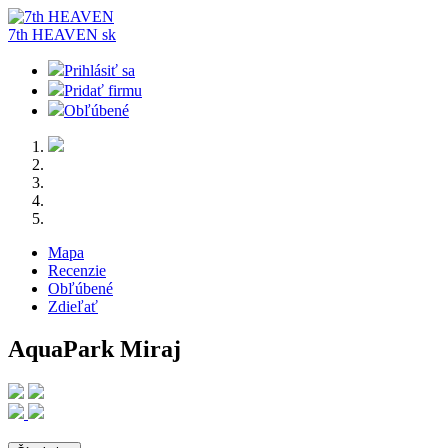
7th HEAVEN
sk
Prihlásiť sa
Pridať firmu
Obľúbené
Mapa
Recenzie
Obľúbené
Zdieľať
AquaPark Miraj