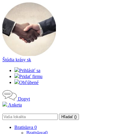
Štúdia krásy
sk
Prihlásiť sa
Pridať firmu
Obľúbené
Dopyt
Anketa
Hľadať (
)
Bratislava
0
Bratislava
0