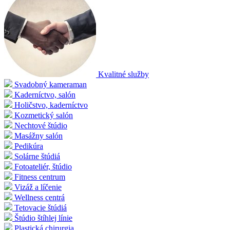
Kvalitné služby
Svadobný kameraman
Kaderníctvo, salón
Holičstvo, kaderníctvo
Kozmetický salón
Nechtové štúdio
Masážny salón
Pedikúra
Solárne štúdiá
Fotoateliér, štúdio
Fitness centrum
Vizáž a líčenie
Wellness centrá
Tetovacie štúdiá
Štúdio štíhlej línie
Plastická chirurgia