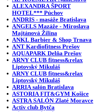
ALEXANDRA ŠPORT
HOTEL*** Púchov
ANDRIS - masáže Bratislava
ANGELS Mazáže - Miroslava
Majtánová Žilina
ANKL Barbier & Shop Trnava
ANT Kardiofitness Prešov
AQUAPARK Delňa Prešov
ARNY CLUB fitness&relax
Liptovský Mikuláš
ARNY CLUB fitness&relax
Liptovský Mikuláš
ARRIA salón Bratislava
ASTORIA FIT&GYM Košice
ASTRA SALÓN Zlaté Moravce
Activ club Bytča