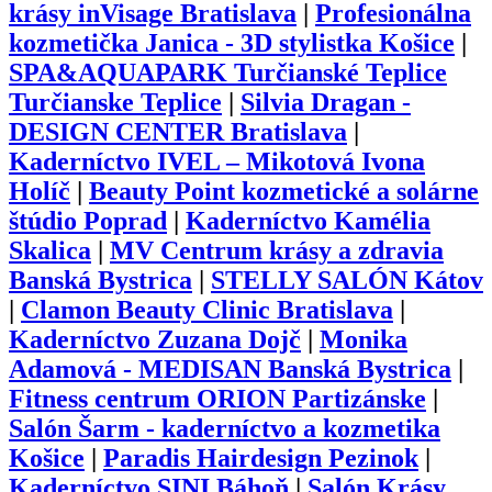
krásy inVisage Bratislava
|
Profesionálna
kozmetička Janica - 3D stylistka Košice
|
SPA&AQUAPARK Turčianské Teplice
Turčianske Teplice
|
Silvia Dragan -
DESIGN CENTER Bratislava
|
Kaderníctvo IVEL – Mikotová Ivona
Holíč
|
Beauty Point kozmetické a solárne
štúdio Poprad
|
Kaderníctvo Kamélia
Skalica
|
MV Centrum krásy a zdravia
Banská Bystrica
|
STELLY SALÓN Kátov
|
Clamon Beauty Clinic Bratislava
|
Kaderníctvo Zuzana Dojč
|
Monika
Adamová - MEDISAN Banská Bystrica
|
Fitness centrum ORION Partizánske
|
Salón Šarm - kaderníctvo a kozmetika
Košice
|
Paradis Hairdesign Pezinok
|
Kaderníctvo SINI Báhoň
|
Salón Krásy