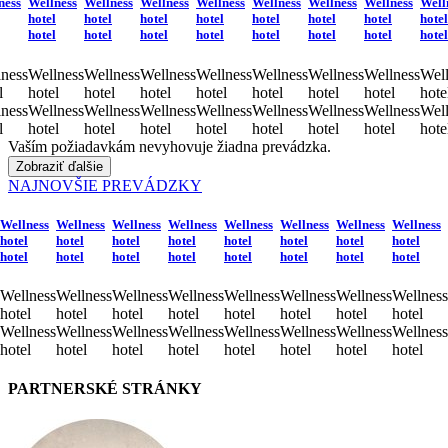
ness
Wellness
Wellness
Wellness
Wellness
Wellness
Wellness
Wellness
Well
hotel
hotel
hotel
hotel
hotel
hotel
hotel
hotel
hotel
hotel
hotel
hotel
hotel
hotel
hotel
hotel
ness
Wellness
Wellness
Wellness
Wellness
Wellness
Wellness
Wellness
Well
l
hotel
hotel
hotel
hotel
hotel
hotel
hotel
hote
ness
Wellness
Wellness
Wellness
Wellness
Wellness
Wellness
Wellness
Well
l
hotel
hotel
hotel
hotel
hotel
hotel
hotel
hote
Vaším požiadavkám nevyhovuje žiadna prevádzka.
Zobraziť ďalšie
NAJNOVŠIE PREVÁDZKY
Wellness
Wellness
Wellness
Wellness
Wellness
Wellness
Wellness
Wellness
hotel
hotel
hotel
hotel
hotel
hotel
hotel
hotel
hotel
hotel
hotel
hotel
hotel
hotel
hotel
hotel
Wellness
Wellness
Wellness
Wellness
Wellness
Wellness
Wellness
Wellness
hotel
hotel
hotel
hotel
hotel
hotel
hotel
hotel
Wellness
Wellness
Wellness
Wellness
Wellness
Wellness
Wellness
Wellness
hotel
hotel
hotel
hotel
hotel
hotel
hotel
hotel
PARTNERSKÉ STRÁNKY