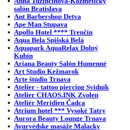
Anna Tužinčinová-Kozmetický
salón Bratislava
Ant Barbershop Detva
Ape Man Stupava
Apollo Hotel **** Trenčín
Aqua Bela Spišská Belá
Aquapark AquaRelax Dolný
Kubín
Ariana Beauty Salón Humenné
Art Studio Kežmarok
Arte štúdio Trnava
Atelier - tattoo piercing Svidník
Atelier CHAOS.INK Zvolen
Ateliér Meridien Čadca
Atrium hotel *** Vysoké Tatry
Aurora Beauty Lounge Trnava
Ayurvédske masáže Malacky