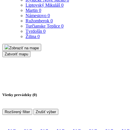
Liptovský Mikuláš
0
Martin
0
Námestovo
0
Ružomberok
0
Turčianske Teplice
0
Tvrdošín
0
Žilina
0
Zobraziť na mape
Zatvoriť mapu
Všetky prevádzky (
0
)
Rozširený filter
Zrušiť výber