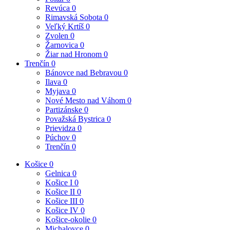
Revúca
0
Rimavská Sobota
0
Veľký Krtíš
0
Zvolen
0
Žarnovica
0
Žiar nad Hronom
0
Trenčín
0
Bánovce nad Bebravou
0
Ilava
0
Myjava
0
Nové Mesto nad Váhom
0
Partizánske
0
Považská Bystrica
0
Prievidza
0
Púchov
0
Trenčín
0
Košice
0
Gelnica
0
Košice I
0
Košice II
0
Košice III
0
Košice IV
0
Košice-okolie
0
Michalovce
0