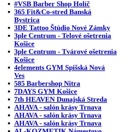
#VSB Barber Shop Holíč
365 Fit&Co-stred Banská
Bystrica
3DE Tattoo Štúdio Nové Zámky
3ple Centrum - Telové ošetrenia
Košice
3ple Centrum - Tvárové ošetrenia
Košice
4elements GYM Spišská Nová
Ves
585 Barbershop Nitra
7DAYS GYM Košice
7th HEAVEN Dunajská Streda
AHAVA - salón krásy Trnava
AHAVA - salón krásy Trnava
AHAVA - salón krásy Trnava
AL-KOZMETIK Námestovo