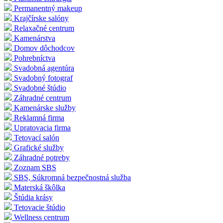
Permanentný makeup
Krajčírske salóny
Relaxačné centrum
Kamenárstva
Domov dôchodcov
Pohrebníctva
Svadobná agentúra
Svadobný fotograf
Svadobné štúdio
Záhradné centrum
Kamenárske služby
Reklamná firma
Upratovacia firma
Tetovací salón
Grafické služby
Záhradné potreby
Zoznam SBS
SBS, Súkromná bezpečnostná služba
Materská škôlka
Štúdia krásy
Tetovacie štúdio
Wellness centrum