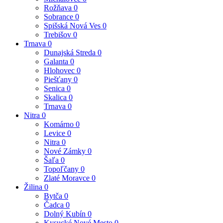
Rožňava
0
Sobrance
0
Spišská Nová Ves
0
Trebišov
0
Trnava
0
Dunajská Streda
0
Galanta
0
Hlohovec
0
Piešťany
0
Senica
0
Skalica
0
Trnava
0
Nitra
0
Komárno
0
Levice
0
Nitra
0
Nové Zámky
0
Šaľa
0
Topoľčany
0
Zlaté Moravce
0
Žilina
0
Bytča
0
Čadca
0
Dolný Kubín
0
Kysucké Nové Mesto
0