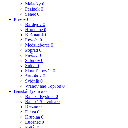
Malacky
0
Pezinok
0
Senec
0
Prešov
0
Bardejov
0
Humenné
0
Kežmarok
0
Levoča
0
Medzilaborce
0
Poprad
0
Prešov
0
Sabinov
0
Snina
0
Stará Ľubovňa
0
Stropkov
0
Svidník
0
Vranov nad Topľou
0
Banská Bystrica
0
Banská Bystrica
0
Banská Štiavnica
0
Brezno
0
Detva
0
Krupina
0
Lučenec
0
Poltár
0