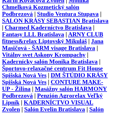
Karin Kováčová Zvolen
|
Monika
Chmelková Kozmetický salón
Podbrezová
|
Studio Ventura Stupava
|
SALON KRÁSY SEBASTIAN Bratislava
|
Charmed Kaderníctvo Bratislava
|
Fantasy LLL Bratislava
|
ARNY CLUB
fitness&relax Liptovský Mikuláš
|
Jana
Masičová - ŠARM visage Bratislava
|
Vitálny svet Askony Krompachy
|
Kadernícky salón Monika Bratislava
|
Športovo-relaxačné centrum Fit House
Spišská Nová Ves
|
DM ŠTÚDIO KRÁSY
Spišská Nová Ves
|
CONTURE MAKE-
UP - Žilina
|
Masážny salón HARMONY
Podbrezová
|
Penzión Agrorelax Veľký
Lipník
|
KADERNÍCTVO VISUAL
Zvolen
|
Salón Evelin Bratislava
|
Salón