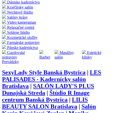
Dámske kaderníctvo
Krajčírsky salón
Nechtové štúdio
Salóny krásy
Video kameraman
Relaxačné centrá
Solárne štúdio
Kozmetické služby
Farmárske potraviny
Pánske kaderníctva
Gazdovské
Masážny
Estetické
potraviny
Barber
salón
klinky
Prevádzky
SexyLady Style Banská Bystrica
|
LES
PALISADES - Kadernícky salón
Bratislava
|
SALÓN LADY'S PLUS
Dunajská Streda
|
Štúdio R Image
centrum Banská Bystrica
|
LILIS
BEAUTY SALON Bratislava
|
Salón