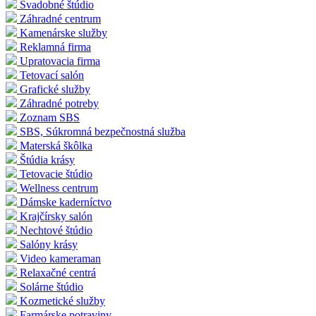
Svadobné štúdio
Záhradné centrum
Kamenárske služby
Reklamná firma
Upratovacia firma
Tetovací salón
Grafické služby
Záhradné potreby
Zoznam SBS
SBS, Súkromná bezpečnostná služba
Materská škôlka
Štúdia krásy
Tetovacie štúdio
Wellness centrum
Dámske kaderníctvo
Krajčírsky salón
Nechtové štúdio
Salóny krásy
Video kameraman
Relaxačné centrá
Solárne štúdio
Kozmetické služby
Farmárske potraviny