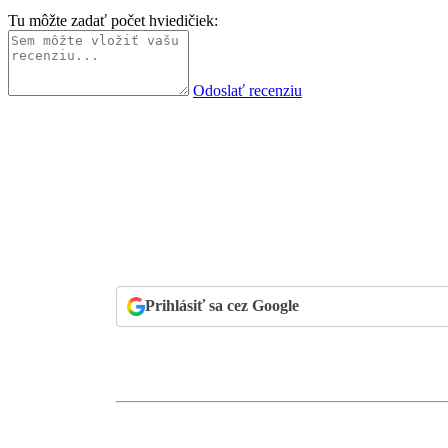
Tu môžte zadať počet hviedičiek:
Odoslať recenziu
Prihlásiť sa cez Google