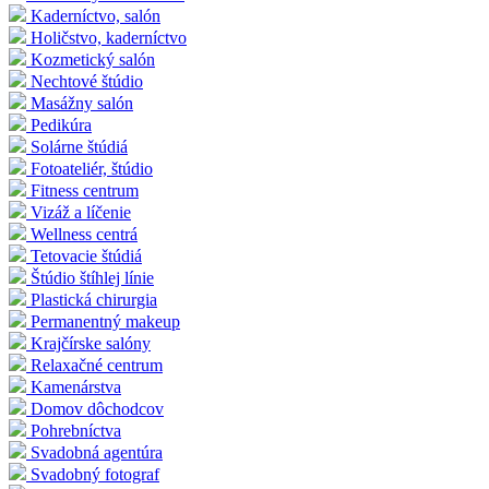
Kaderníctvo, salón
Holičstvo, kaderníctvo
Kozmetický salón
Nechtové štúdio
Masážny salón
Pedikúra
Solárne štúdiá
Fotoateliér, štúdio
Fitness centrum
Vizáž a líčenie
Wellness centrá
Tetovacie štúdiá
Štúdio štíhlej línie
Plastická chirurgia
Permanentný makeup
Krajčírske salóny
Relaxačné centrum
Kamenárstva
Domov dôchodcov
Pohrebníctva
Svadobná agentúra
Svadobný fotograf