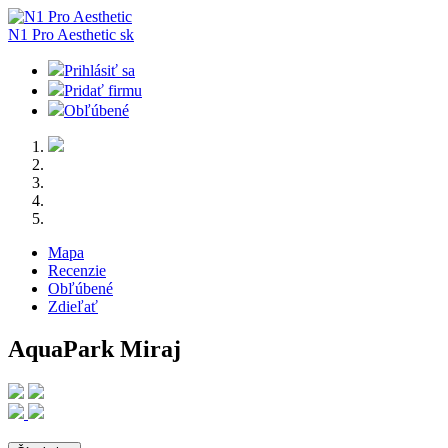
N1 Pro Aesthetic
sk
Prihlásiť sa
Pridať firmu
Obľúbené
Mapa
Recenzie
Obľúbené
Zdieľať
AquaPark Miraj