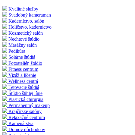
Kvalitné služby
Svadobný kameraman
Kaderníctvo, salón
Holičstvo, kaderníctvo
Kozmetický salón
Nechtové štúdio
Masážny salón
Pedikúra
Solárne štúdiá
Fotoateliér, štúdio
Fitness centrum
Vizáž a líčenie
Wellness centrá
Tetovacie štúdiá
Štúdio štíhlej línie
Plastická chirurgia
Permanentný makeup
Krajčírske salóny
Relaxačné centrum
Kamenárstva
Domov dôchodcov