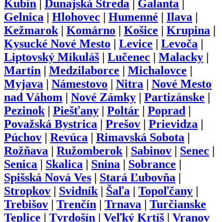
Kubín
|
Dunajská Streda
|
Galanta
|
Gelnica
|
Hlohovec
|
Humenné
|
Ilava
|
Kežmarok
|
Komárno
|
Košice
|
Krupina
|
Kysucké Nové Mesto
|
Levice
|
Levoča
|
Liptovský Mikuláš
|
Lučenec
|
Malacky
|
Martin
|
Medzilaborce
|
Michalovce
|
Myjava
|
Námestovo
|
Nitra
|
Nové Mesto
nad Váhom
|
Nové Zámky
|
Partizánske
|
Pezinok
|
Piešťany
|
Poltár
|
Poprad
|
Považská Bystrica
|
Prešov
|
Prievidza
|
Púchov
|
Revúca
|
Rimavská Sobota
|
Rožňava
|
Ružomberok
|
Sabinov
|
Senec
|
Senica
|
Skalica
|
Snina
|
Sobrance
|
Spišská Nová Ves
|
Stará Ľubovňa
|
Stropkov
|
Svidník
|
Šaľa
|
Topoľčany
|
Trebišov
|
Trenčín
|
Trnava
|
Turčianske
Teplice
|
Tvrdošín
|
Veľký Krtíš
|
Vranov