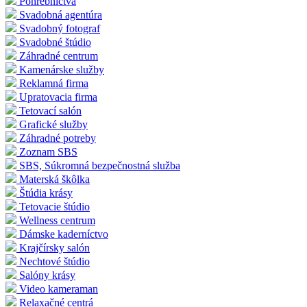
Pohrebníctva
Svadobná agentúra
Svadobný fotograf
Svadobné štúdio
Záhradné centrum
Kamenárske služby
Reklamná firma
Upratovacia firma
Tetovací salón
Grafické služby
Záhradné potreby
Zoznam SBS
SBS, Súkromná bezpečnostná služba
Materská škôlka
Štúdia krásy
Tetovacie štúdio
Wellness centrum
Dámske kaderníctvo
Krajčírsky salón
Nechtové štúdio
Salóny krásy
Video kameraman
Relaxačné centrá