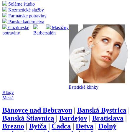
Solárne štúdio
Kozmetické služby
Farmárske potraviny
Pánske kaderníctva
Gazdovské
Masážny
potraviny
Barber
salón
Estetické klinky
Blogy
Mestá
Bánovce nad Bebravou
|
Banská Bystrica
|
Banská Štiavnica
|
Bardejov
|
Bratislava
|
Brezno
|
Bytča
|
Čadca
|
Detva
|
Dolný