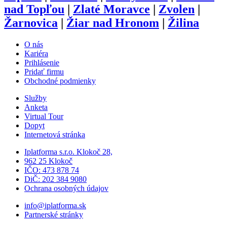
nad Topľou
|
Zlaté Moravce
|
Zvolen
|
Žarnovica
|
Žiar nad Hronom
|
Žilina
O nás
Kariéra
Prihlásenie
Pridať firmu
Obchodné podmienky
Služby
Anketa
Virtual Tour
Dopyt
Internetová stránka
Iplatforma s.r.o. Klokoč 28,
962 25 Klokoč
IČO: 473 878 74
DiČ: 202 384 9080
Ochrana osobných údajov
info@iplatforma.sk
Partnerské stránky