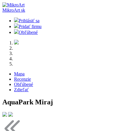
MikroArt
sk
Prihlásiť sa
Pridať firmu
Obľúbené
Mapa
Recenzie
Obľúbené
Zdieľať
AquaPark Miraj