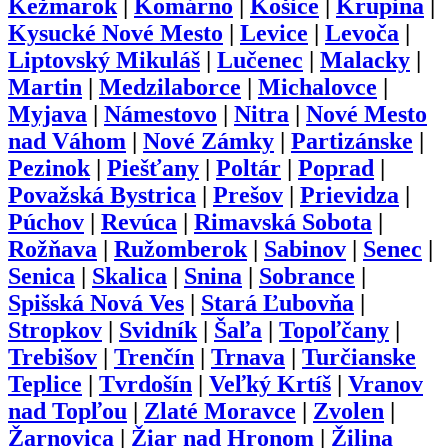
Kežmarok
|
Komárno
|
Košice
|
Krupina
|
Kysucké Nové Mesto
|
Levice
|
Levoča
|
Liptovský Mikuláš
|
Lučenec
|
Malacky
|
Martin
|
Medzilaborce
|
Michalovce
|
Myjava
|
Námestovo
|
Nitra
|
Nové Mesto
nad Váhom
|
Nové Zámky
|
Partizánske
|
Pezinok
|
Piešťany
|
Poltár
|
Poprad
|
Považská Bystrica
|
Prešov
|
Prievidza
|
Púchov
|
Revúca
|
Rimavská Sobota
|
Rožňava
|
Ružomberok
|
Sabinov
|
Senec
|
Senica
|
Skalica
|
Snina
|
Sobrance
|
Spišská Nová Ves
|
Stará Ľubovňa
|
Stropkov
|
Svidník
|
Šaľa
|
Topoľčany
|
Trebišov
|
Trenčín
|
Trnava
|
Turčianske
Teplice
|
Tvrdošín
|
Veľký Krtíš
|
Vranov
nad Topľou
|
Zlaté Moravce
|
Zvolen
|
Žarnovica
|
Žiar nad Hronom
|
Žilina