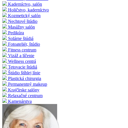
Kaderníctvo, salón
Holičstvo, kaderníctvo
Kozmetický salón
Nechtové štúdio
Masážny salón
Pedikúra
Solárne štúdiá
Fotoateliér, štúdio
Fitness centrum
Vizáž a líčenie
Wellness centrá
Tetovacie štúdiá
Štúdio štíhlej línie
Plastická chirurgia
Permanentný makeup
Krajčírske salóny
Relaxačné centrum
Kamenárstva