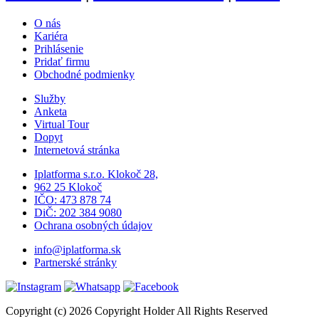
O nás
Kariéra
Prihlásenie
Pridať firmu
Obchodné podmienky
Služby
Anketa
Virtual Tour
Dopyt
Internetová stránka
Iplatforma s.r.o. Klokoč 28,
962 25 Klokoč
IČO: 473 878 74
DiČ: 202 384 9080
Ochrana osobných údajov
info@iplatforma.sk
Partnerské stránky
Copyright (c) 2026 Copyright Holder All Rights Reserved