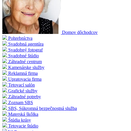
Domov dôchodcov
Pohrebníctva
Svadobná agentúra
Svadobný fotograf
Svadobné štúdio
Záhradné centrum
Kamenárske služby
Reklamná firma
Upratovacia firma
Tetovací salón
Grafické služby
Záhradné potreby
Zoznam SBS
SBS, Súkromná bezpečnostná služba
Materská škôlka
Štúdia krásy
Tetovacie štúdio