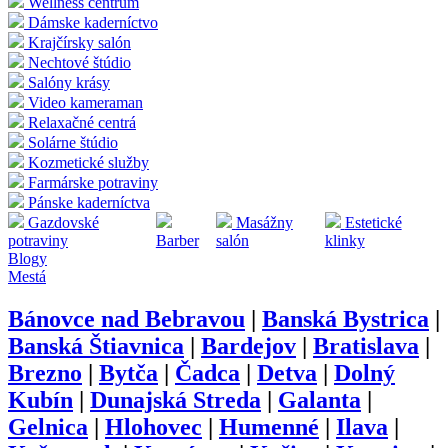
Wellness centrum
Dámske kaderníctvo
Krajčírsky salón
Nechtové štúdio
Salóny krásy
Video kameraman
Relaxačné centrá
Solárne štúdio
Kozmetické služby
Farmárske potraviny
Pánske kaderníctva
Gazdovské
Masážny
Estetické
potraviny
Barber
salón
klinky
Blogy
Mestá
Bánovce nad Bebravou
|
Banská Bystrica
|
Banská Štiavnica
|
Bardejov
|
Bratislava
|
Brezno
|
Bytča
|
Čadca
|
Detva
|
Dolný
Kubín
|
Dunajská Streda
|
Galanta
|
Gelnica
|
Hlohovec
|
Humenné
|
Ilava
|