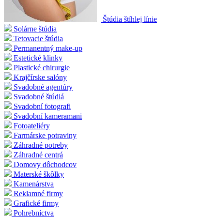
Štúdia štíhlej línie
Solárne štúdia
Tetovacie štúdia
Permanentný make-up
Estetické klinky
Plastické chirurgie
Krajčírske salóny
Svadobné agentúry
Svadobné štúdiá
Svadobní fotografi
Svadobní kameramani
Fotoateliéry
Farmárske potraviny
Záhradné potreby
Záhradné centrá
Domovy dôchodcov
Materské škôlky
Kamenárstva
Reklamné firmy
Grafické firmy
Pohrebníctva