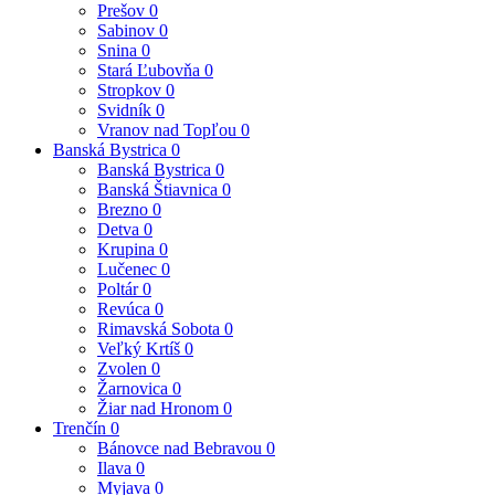
Prešov
0
Sabinov
0
Snina
0
Stará Ľubovňa
0
Stropkov
0
Svidník
0
Vranov nad Topľou
0
Banská Bystrica
0
Banská Bystrica
0
Banská Štiavnica
0
Brezno
0
Detva
0
Krupina
0
Lučenec
0
Poltár
0
Revúca
0
Rimavská Sobota
0
Veľký Krtíš
0
Zvolen
0
Žarnovica
0
Žiar nad Hronom
0
Trenčín
0
Bánovce nad Bebravou
0
Ilava
0
Myjava
0