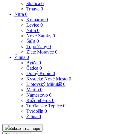
Skalica
0
Trnava
0
Nitra
0
Komárno
0
Levice
0
Nitra
0
Nové Zámky
0
Šaľa
0
Topoľčany
0
Zlaté Moravce
0
Žilina
0
Bytča
0
Čadca
0
Dolný Kubín
0
Kysucké Nové Mesto
0
Liptovský Mikuláš
0
Martin
0
Námestovo
0
Ružomberok
0
Turčianske Teplice
0
Tvrdošín
0
Žilina
0
Zobraziť na mape