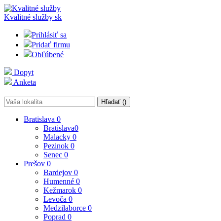
Kvalitné služby
sk
Prihlásiť sa
Pridať firmu
Obľúbené
Dopyt
Anketa
Hľadať (
)
Bratislava
0
Bratislava
0
Malacky
0
Pezinok
0
Senec
0
Prešov
0
Bardejov
0
Humenné
0
Kežmarok
0
Levoča
0
Medzilaborce
0
Poprad
0