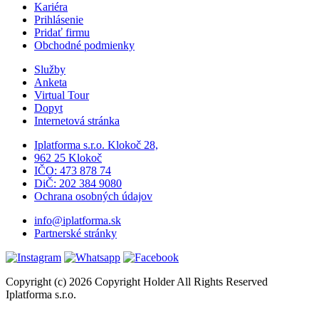
Kariéra
Prihlásenie
Pridať firmu
Obchodné podmienky
Služby
Anketa
Virtual Tour
Dopyt
Internetová stránka
Iplatforma s.r.o. Klokoč 28,
962 25 Klokoč
IČO: 473 878 74
DiČ: 202 384 9080
Ochrana osobných údajov
info@iplatforma.sk
Partnerské stránky
Copyright (c) 2026 Copyright Holder All Rights Reserved
Iplatforma s.r.o.