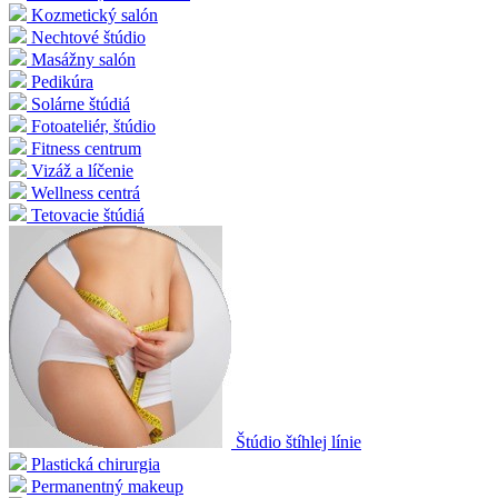
Kozmetický salón
Nechtové štúdio
Masážny salón
Pedikúra
Solárne štúdiá
Fotoateliér, štúdio
Fitness centrum
Vizáž a líčenie
Wellness centrá
Tetovacie štúdiá
Štúdio štíhlej línie
Plastická chirurgia
Permanentný makeup