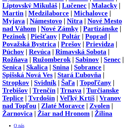
Liptovský Mikuláš
|
Lučenec
|
Malacky
|
Martin
|
Medzilaborce
|
Michalovce
|
Myjava
|
Námestovo
|
Nitra
|
Nové Mesto
nad Váhom
|
Nové Zámky
|
Partizánske
|
Pezinok
|
Piešťany
|
Poltár
|
Poprad
|
Považská Bystrica
|
Prešov
|
Prievidza
|
Púchov
|
Revúca
|
Rimavská Sobota
|
Rožňava
|
Ružomberok
|
Sabinov
|
Senec
|
Senica
|
Skalica
|
Snina
|
Sobrance
|
Spišská Nová Ves
|
Stará Ľubovňa
|
Stropkov
|
Svidník
|
Šaľa
|
Topoľčany
|
Trebišov
|
Trenčín
|
Trnava
|
Turčianske
Teplice
|
Tvrdošín
|
Veľký Krtíš
|
Vranov
nad Topľou
|
Zlaté Moravce
|
Zvolen
|
Žarnovica
|
Žiar nad Hronom
|
Žilina
O nás