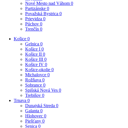
Nové Mesto nad Váhom
0
Partizánske
0
Považská Bystrica
0
Prievidza
0
Púchov
0
Trenčín
0
Košice
0
Gelnica
0
Košice I
0
Košice II
0
Košice III
0
Košice IV
0
Košice-okolie
0
Michalovce
0
Rožňava
0
Sobrance
0
Spišská Nová Ves
0
Trebišov
0
Trnava
0
Dunajská Streda
0
Galanta
0
Hlohovec
0
Piešťany
0
Senica
0