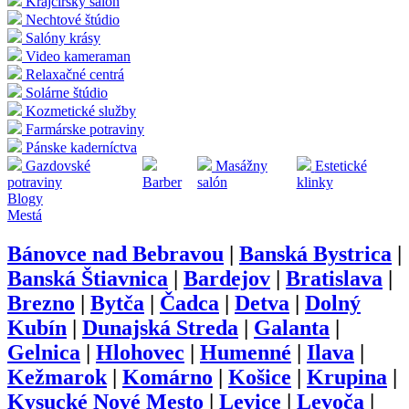
Krajčírsky salón
Nechtové štúdio
Salóny krásy
Video kameraman
Relaxačné centrá
Solárne štúdio
Kozmetické služby
Farmárske potraviny
Pánske kaderníctva
Gazdovské
Masážny
Estetické
potraviny
Barber
salón
klinky
Blogy
Mestá
Bánovce nad Bebravou
|
Banská Bystrica
|
Banská Štiavnica
|
Bardejov
|
Bratislava
|
Brezno
|
Bytča
|
Čadca
|
Detva
|
Dolný
Kubín
|
Dunajská Streda
|
Galanta
|
Gelnica
|
Hlohovec
|
Humenné
|
Ilava
|
Kežmarok
|
Komárno
|
Košice
|
Krupina
|
Kysucké Nové Mesto
|
Levice
|
Levoča
|