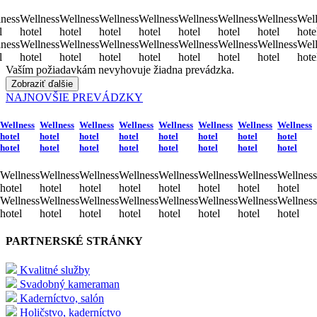
ness
Wellness
Wellness
Wellness
Wellness
Wellness
Wellness
Wellness
Well
l
hotel
hotel
hotel
hotel
hotel
hotel
hotel
hote
ness
Wellness
Wellness
Wellness
Wellness
Wellness
Wellness
Wellness
Well
l
hotel
hotel
hotel
hotel
hotel
hotel
hotel
hote
Vaším požiadavkám nevyhovuje žiadna prevádzka.
Zobraziť ďalšie
NAJNOVŠIE PREVÁDZKY
Wellness
Wellness
Wellness
Wellness
Wellness
Wellness
Wellness
Wellness
hotel
hotel
hotel
hotel
hotel
hotel
hotel
hotel
hotel
hotel
hotel
hotel
hotel
hotel
hotel
hotel
Wellness
Wellness
Wellness
Wellness
Wellness
Wellness
Wellness
Wellness
hotel
hotel
hotel
hotel
hotel
hotel
hotel
hotel
Wellness
Wellness
Wellness
Wellness
Wellness
Wellness
Wellness
Wellness
hotel
hotel
hotel
hotel
hotel
hotel
hotel
hotel
PARTNERSKÉ STRÁNKY
Kvalitné služby
Svadobný kameraman
Kaderníctvo, salón
Holičstvo, kaderníctvo