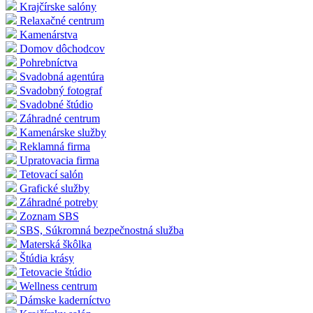
Krajčírske salóny
Relaxačné centrum
Kamenárstva
Domov dôchodcov
Pohrebníctva
Svadobná agentúra
Svadobný fotograf
Svadobné štúdio
Záhradné centrum
Kamenárske služby
Reklamná firma
Upratovacia firma
Tetovací salón
Grafické služby
Záhradné potreby
Zoznam SBS
SBS, Súkromná bezpečnostná služba
Materská škôlka
Štúdia krásy
Tetovacie štúdio
Wellness centrum
Dámske kaderníctvo