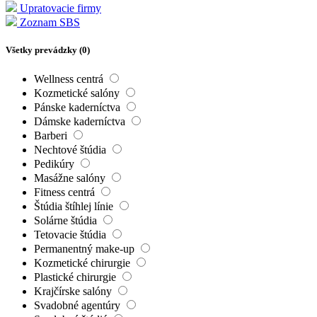
Upratovacie firmy
Zoznam SBS
Všetky prevádzky (
0
)
Wellness centrá
Kozmetické salóny
Pánske kaderníctva
Dámske kaderníctva
Barberi
Nechtové štúdia
Pedikúry
Masážne salóny
Fitness centrá
Štúdia štíhlej línie
Solárne štúdia
Tetovacie štúdia
Permanentný make-up
Kozmetické chirurgie
Plastické chirurgie
Krajčírske salóny
Svadobné agentúry