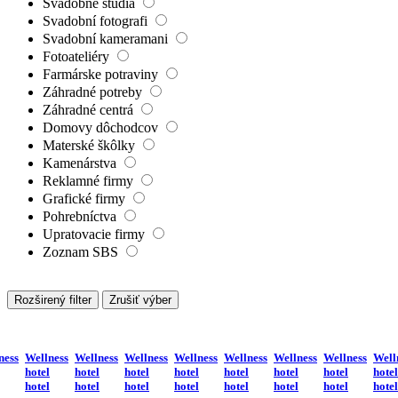
Svadobné štúdiá
Svadobní fotografi
Svadobní kameramani
Fotoateliéry
Farmárske potraviny
Záhradné potreby
Záhradné centrá
Domovy dôchodcov
Materské škôlky
Kamenárstva
Reklamné firmy
Grafické firmy
Pohrebníctva
Upratovacie firmy
Zoznam SBS
Rozširený filter
Zrušiť výber
ness
Wellness
Wellness
Wellness
Wellness
Wellness
Wellness
Wellness
Well
hotel
hotel
hotel
hotel
hotel
hotel
hotel
hotel
hotel
hotel
hotel
hotel
hotel
hotel
hotel
hotel