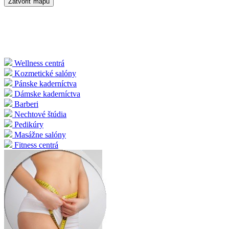
Zatvoriť mapu
Wellness centrá
Kozmetické salóny
Pánske kaderníctva
Dámske kaderníctva
Barberi
Nechtové štúdia
Pedikúry
Masážne salóny
Fitness centrá