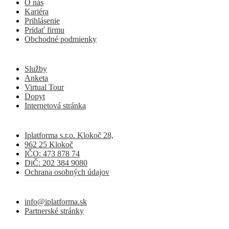
O nás
Kariéra
Prihlásenie
Pridať firmu
Obchodné podmienky
Služby
Anketa
Virtual Tour
Dopyt
Internetová stránka
Iplatforma s.r.o. Klokoč 28,
962 25 Klokoč
IČO: 473 878 74
DiČ: 202 384 9080
Ochrana osobných údajov
info@iplatforma.sk
Partnerské stránky