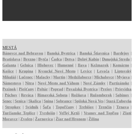
MESTÁ
Bánovce nad Bebravou
|
Banská Bystrica
|
Banská Štiavnica
|
Bardejov
|
Bratislava
|
Brezno
|
Bytča
|
Čadca
|
Detva
|
Dolný Kubín
|
Dunajská Streda
|
Galanta
|
Gelnica
|
Hlohovec
|
Humenné
|
Ilava
|
Kežmarok
|
Komárno
|
Košice
|
Krupina
|
Kysucké Nové Mesto
|
Levice
|
Levoča
|
Liptovský
Mikuláš
|
Lučenec
|
Malacky
|
Martin
|
Medzilaborce
|
Michalovce
|
Myjava
|
Námestovo
|
Nitra
|
Nové Mesto nad Váhom
|
Nové Zámky
|
Partizánske
|
Pezinok
|
Piešťany
|
Poltár
|
Poprad
|
Považská Bystrica
|
Prešov
|
Prievidza
|
Púchov
|
Revúca
|
Rimavská Sobota
|
Rožňava
|
Ružomberok
|
Sabinov
|
Senec
|
Senica
|
Skalica
|
Snina
|
Sobrance
|
Spišská Nová Ves
|
Stará Ľubovňa
|
Stropkov
|
Svidník
|
Šaľa
|
Topoľčany
|
Trebišov
|
Trenčín
|
Trnava
|
Turčianske Teplice
|
Tvrdošín
|
Veľký Krtíš
|
Vranov nad Topľou
|
Zlaté
Moravce
|
Zvolen
|
Žarnovica
|
Žiar nad Hronom
|
Žilina