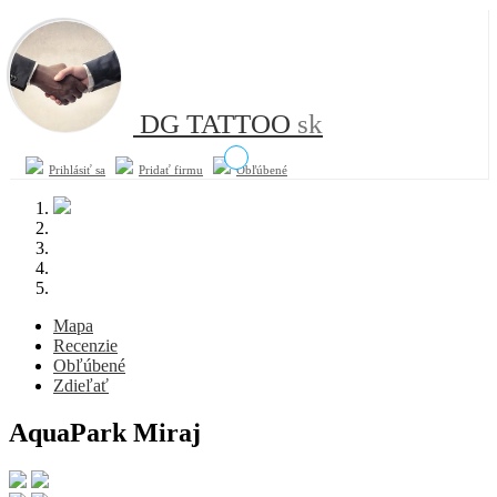
DG TATTOO
sk
Prihlásiť sa
Pridať firmu
Obľúbené
Mapa
Recenzie
Obľúbené
Zdieľať
AquaPark Miraj