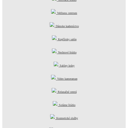
Wellness centrum
Dámske kaderníctvo
Krajčírsky salón
Nechtové štúdio
Salóny krásy
Video kameraman
Relaxačné centrá
Solárne štúdio
Kozmetické služby