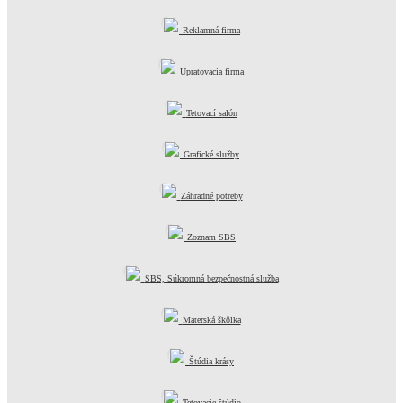
Reklamná firma
Upratovacia firma
Tetovací salón
Grafické služby
Záhradné potreby
Zoznam SBS
SBS, Súkromná bezpečnostná služba
Materská škôlka
Štúdia krásy
Tetovacie štúdio