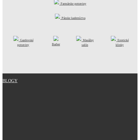
Farmárske potraviny
Pánske kaderníctva
Gazdovské
Masážny
Estetické
Barber
potraviny
salón
klinky
BLOGY