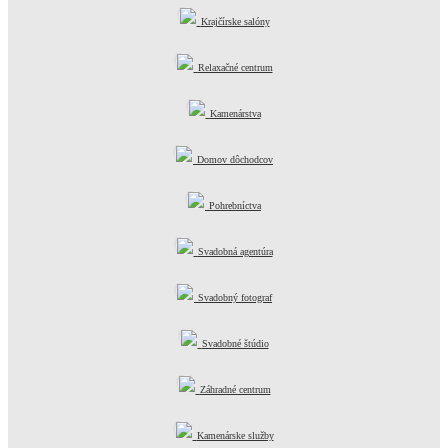
Krajčírske salóny
Relaxačné centrum
Kamenárstva
Domov dôchodcov
Pohrebníctva
Svadobná agentúra
Svadobný fotograf
Svadobné štúdio
Záhradné centrum
Kamenárske služby