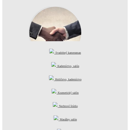
Svadobný kameraman
Kvalitné služby
Kaderníctvo, salón
Holičstvo, kaderníctvo
Kozmetický salón
Nechtové štúdio
Masážny salón