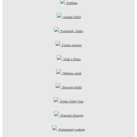
Pedikúra
Solárne štúdiá
Fotoateliér, štúdio
Fitness centrum
Vizáž a líčenie
Wellness centrá
Tetovacie štúdiá
Štúdio štíhlej línie
Plastická chirurgia
Permanentný makeup