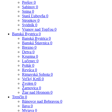
Prešov
0
Sabinov
0
Snina
0
Stará Ľubovňa
0
Stropkov
0
Svidník
0
Vranov nad Topľou
0
Banská Bystrica
0
Banská Bystrica
0
Banská Štiavnica
0
Brezno
0
Detva
0
Krupina
0
Lučenec
0
Poltár
0
Revúca
0
Rimavská Sobota
0
Veľký Krtíš
0
Zvolen
0
Žarnovica
0
Žiar nad Hronom
0
Trenčín
0
Bánovce nad Bebravou
0
Ilava
0
Myjava
0