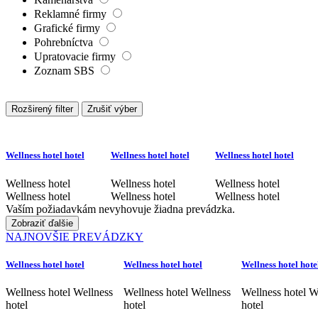
Reklamné firmy
Grafické firmy
Pohrebníctva
Upratovacie firmy
Zoznam SBS
Rozširený filter
Zrušiť výber
Wellness hotel hotel
Wellness hotel hotel
Wellness hotel hotel
Wellness hotel
Wellness hotel
Wellness hotel
Wellness hotel
Wellness hotel
Wellness hotel
Vaším požiadavkám nevyhovuje žiadna prevádzka.
Zobraziť ďalšie
NAJNOVŠIE PREVÁDZKY
Wellness hotel hotel
Wellness hotel hotel
Wellness hotel hote
Wellness hotel Wellness
Wellness hotel Wellness
Wellness hotel W
hotel
hotel
hotel