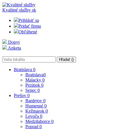
Kvalitné služby
sk
Prihlásiť sa
Pridať firmu
Obľúbené
Dopyt
Anketa
Hľadať (
)
Bratislava
0
Bratislava
0
Malacky
0
Pezinok
0
Senec
0
Prešov
0
Bardejov
0
Humenné
0
Kežmarok
0
Levoča
0
Medzilaborce
0
Poprad
0