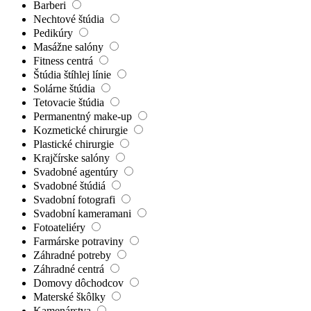
Barberi
Nechtové štúdia
Pedikúry
Masážne salóny
Fitness centrá
Štúdia štíhlej línie
Solárne štúdia
Tetovacie štúdia
Permanentný make-up
Kozmetické chirurgie
Plastické chirurgie
Krajčírske salóny
Svadobné agentúry
Svadobné štúdiá
Svadobní fotografi
Svadobní kameramani
Fotoateliéry
Farmárske potraviny
Záhradné potreby
Záhradné centrá
Domovy dôchodcov
Materské škôlky
Kamenárstva