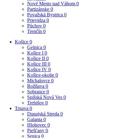
Nové Mesto nad Váhom
0
Partizánske
0
Považská Bystrica
0
Prievidza
0
Púchov
0
Trenčín
0
Košice
0
Gelnica
0
Košice I
0
Košice II
0
Košice III
0
Košice IV
0
Košice-okolie
0
Michalovce
0
Rožňava
0
Sobrance
0
Spišská Nová Ves
0
Trebišov
0
Trnava
0
Dunajská Streda
0
Galanta
0
Hlohovec
0
Piešťany
0
Senica
0