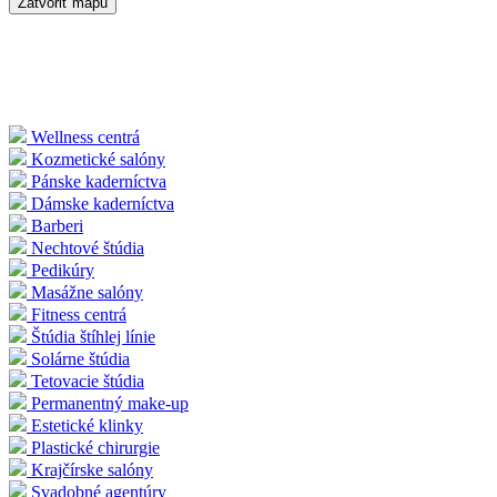
Zatvoriť mapu
Wellness centrá
Kozmetické salóny
Pánske kaderníctva
Dámske kaderníctva
Barberi
Nechtové štúdia
Pedikúry
Masážne salóny
Fitness centrá
Štúdia štíhlej línie
Solárne štúdia
Tetovacie štúdia
Permanentný make-up
Estetické klinky
Plastické chirurgie
Krajčírske salóny
Svadobné agentúry