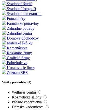
Svadobné štúdiá
Svadobní fotografi
Svadobní kameramani
Fotoateliéry
Farmárske potraviny
Záhradné potreby
Záhradné centrá
Domovy dôchodcov
Materské škôlky
Kamenárstva
Reklamné firmy
Grafické firmy
Pohrebníctva
Upratovacie firmy
Zoznam SBS
Všetky prevádzky (
0
)
Wellness centrá
Kozmetické salóny
Pánske kaderníctva
Dámske kaderníctva