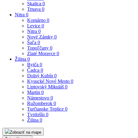
Skalica
0
Trnava
0
Nitra
0
Komárno
0
Levice
0
Nitra
0
Nové Zámky
0
Šaľa
0
Topoľčany
0
Zlaté Moravce
0
Žilina
0
Bytča
0
Čadca
0
Dolný Kubín
0
Kysucké Nové Mesto
0
Liptovský Mikuláš
0
Martin
0
Námestovo
0
Ružomberok
0
Turčianske Teplice
0
Tvrdošín
0
Žilina
0
Zobraziť na mape