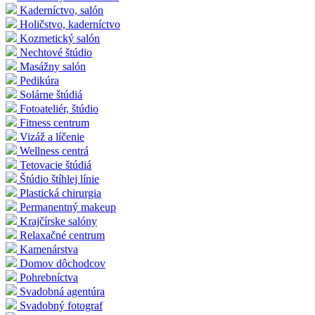
Kaderníctvo, salón
Holičstvo, kaderníctvo
Kozmetický salón
Nechtové štúdio
Masážny salón
Pedikúra
Solárne štúdiá
Fotoateliér, štúdio
Fitness centrum
Vizáž a líčenie
Wellness centrá
Tetovacie štúdiá
Štúdio štíhlej línie
Plastická chirurgia
Permanentný makeup
Krajčírske salóny
Relaxačné centrum
Kamenárstva
Domov dôchodcov
Pohrebníctva
Svadobná agentúra
Svadobný fotograf