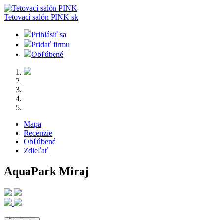
Tetovací salón PINK
sk
Prihlásiť sa
Pridať firmu
Obľúbené
Mapa
Recenzie
Obľúbené
Zdieľať
AquaPark Miraj