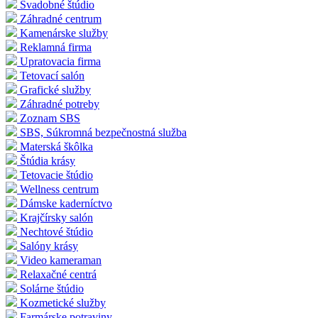
Svadobné štúdio
Záhradné centrum
Kamenárske služby
Reklamná firma
Upratovacia firma
Tetovací salón
Grafické služby
Záhradné potreby
Zoznam SBS
SBS, Súkromná bezpečnostná služba
Materská škôlka
Štúdia krásy
Tetovacie štúdio
Wellness centrum
Dámske kaderníctvo
Krajčírsky salón
Nechtové štúdio
Salóny krásy
Video kameraman
Relaxačné centrá
Solárne štúdio
Kozmetické služby
Farmárske potraviny