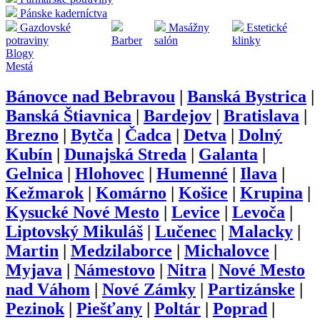
Pánske kaderníctva
Gazdovské
Masážny
Estetické
potraviny
Barber
salón
klinky
Blogy
Mestá
Bánovce nad Bebravou
|
Banská Bystrica
|
Banská Štiavnica
|
Bardejov
|
Bratislava
|
Brezno
|
Bytča
|
Čadca
|
Detva
|
Dolný
Kubín
|
Dunajská Streda
|
Galanta
|
Gelnica
|
Hlohovec
|
Humenné
|
Ilava
|
Kežmarok
|
Komárno
|
Košice
|
Krupina
|
Kysucké Nové Mesto
|
Levice
|
Levoča
|
Liptovský Mikuláš
|
Lučenec
|
Malacky
|
Martin
|
Medzilaborce
|
Michalovce
|
Myjava
|
Námestovo
|
Nitra
|
Nové Mesto
nad Váhom
|
Nové Zámky
|
Partizánske
|
Pezinok
|
Piešťany
|
Poltár
|
Poprad
|