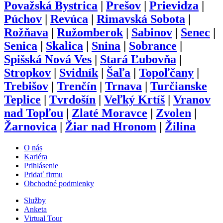
Považská Bystrica
|
Prešov
|
Prievidza
|
Púchov
|
Revúca
|
Rimavská Sobota
|
Rožňava
|
Ružomberok
|
Sabinov
|
Senec
|
Senica
|
Skalica
|
Snina
|
Sobrance
|
Spišská Nová Ves
|
Stará Ľubovňa
|
Stropkov
|
Svidník
|
Šaľa
|
Topoľčany
|
Trebišov
|
Trenčín
|
Trnava
|
Turčianske
Teplice
|
Tvrdošín
|
Veľký Krtíš
|
Vranov
nad Topľou
|
Zlaté Moravce
|
Zvolen
|
Žarnovica
|
Žiar nad Hronom
|
Žilina
O nás
Kariéra
Prihlásenie
Pridať firmu
Obchodné podmienky
Služby
Anketa
Virtual Tour