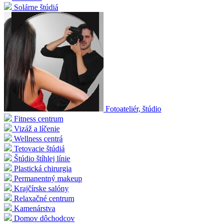
Solárne štúdiá
Fotoateliér, štúdio
Fitness centrum
Vizáž a líčenie
Wellness centrá
Tetovacie štúdiá
Štúdio štíhlej línie
Plastická chirurgia
Permanentný makeup
Krajčírske salóny
Relaxačné centrum
Kamenárstva
Domov dôchodcov