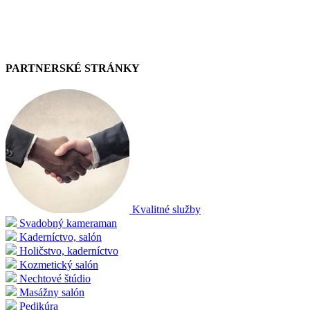
PARTNERSKÉ STRÁNKY
Kvalitné služby
Svadobný kameraman
Kaderníctvo, salón
Holičstvo, kaderníctvo
Kozmetický salón
Nechtové štúdio
Masážny salón
Pedikúra