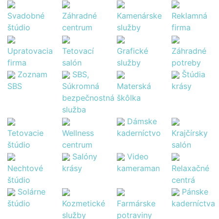
Svadobné
Záhradné
Kamenárske
Reklamná
štúdio
centrum
služby
firma
Upratovacia
Tetovací
Grafické
Záhradné
firma
salón
služby
potreby
Zoznam
SBS,
Štúdia
SBS
Súkromná
Materská
krásy
bezpečnostná
škôlka
služba
Dámske
Tetovacie
Wellness
kaderníctvo
Krajčírsky
štúdio
centrum
salón
Salóny
Video
Nechtové
krásy
kameraman
Relaxačné
štúdio
centrá
Solárne
Pánske
štúdio
Kozmetické
Farmárske
kaderníctva
služby
potraviny