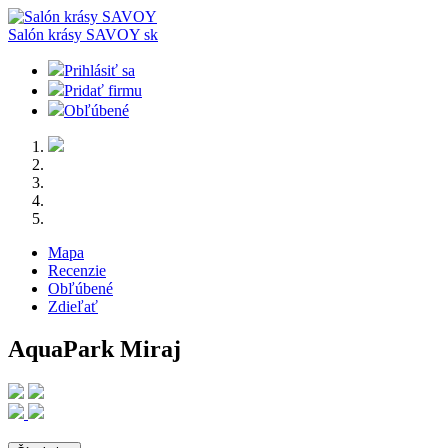
Salón krásy SAVOY
sk
Prihlásiť sa
Pridať firmu
Obľúbené
Mapa
Recenzie
Obľúbené
Zdieľať
AquaPark Miraj