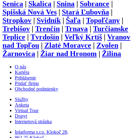
Senica
|
Skalica
|
Snina
|
Sobrance
|
Spišská Nová Ves
|
Stará Ľubovňa
|
Stropkov
|
Svidník
|
Šaľa
|
Topoľčany
|
Trebišov
|
Trenčín
|
Trnava
|
Turčianske
Teplice
|
Tvrdošín
|
Veľký Krtíš
|
Vranov
nad Topľou
|
Zlaté Moravce
|
Zvolen
|
Žarnovica
|
Žiar nad Hronom
|
Žilina
O nás
Kariéra
Prihlásenie
Pridať firmu
Obchodné podmienky
Služby
Anketa
Virtual Tour
Dopyt
Internetová stránka
Iplatforma s.r.o. Klokoč 28,
962 25 Klokoč