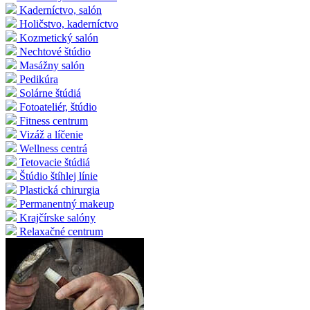
Kaderníctvo, salón
Holičstvo, kaderníctvo
Kozmetický salón
Nechtové štúdio
Masážny salón
Pedikúra
Solárne štúdiá
Fotoateliér, štúdio
Fitness centrum
Vizáž a líčenie
Wellness centrá
Tetovacie štúdiá
Štúdio štíhlej línie
Plastická chirurgia
Permanentný makeup
Krajčírske salóny
Relaxačné centrum