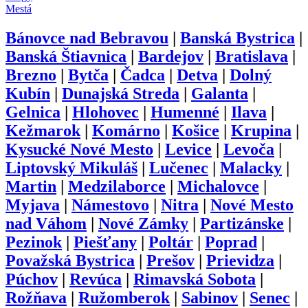
Mestá
Bánovce nad Bebravou
|
Banská Bystrica
|
Banská Štiavnica
|
Bardejov
|
Bratislava
|
Brezno
|
Bytča
|
Čadca
|
Detva
|
Dolný
Kubín
|
Dunajská Streda
|
Galanta
|
Gelnica
|
Hlohovec
|
Humenné
|
Ilava
|
Kežmarok
|
Komárno
|
Košice
|
Krupina
|
Kysucké Nové Mesto
|
Levice
|
Levoča
|
Liptovský Mikuláš
|
Lučenec
|
Malacky
|
Martin
|
Medzilaborce
|
Michalovce
|
Myjava
|
Námestovo
|
Nitra
|
Nové Mesto
nad Váhom
|
Nové Zámky
|
Partizánske
|
Pezinok
|
Piešťany
|
Poltár
|
Poprad
|
Považská Bystrica
|
Prešov
|
Prievidza
|
Púchov
|
Revúca
|
Rimavská Sobota
|
Rožňava
|
Ružomberok
|
Sabinov
|
Senec
|