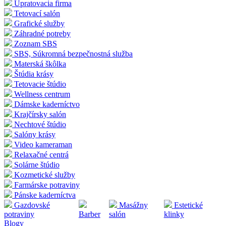
Upratovacia firma
Tetovací salón
Grafické služby
Záhradné potreby
Zoznam SBS
SBS, Súkromná bezpečnostná služba
Materská škôlka
Štúdia krásy
Tetovacie štúdio
Wellness centrum
Dámske kaderníctvo
Krajčírsky salón
Nechtové štúdio
Salóny krásy
Video kameraman
Relaxačné centrá
Solárne štúdio
Kozmetické služby
Farmárske potraviny
Pánske kaderníctva
Gazdovské
Masážny
Estetické
potraviny
Barber
salón
klinky
Blogy