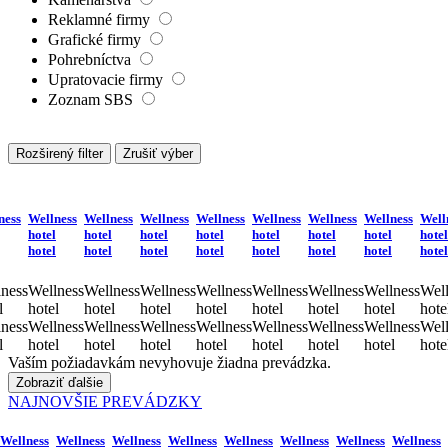
Reklamné firmy
Grafické firmy
Pohrebníctva
Upratovacie firmy
Zoznam SBS
Rozširený filter
Zrušiť výber
ness
Wellness
Wellness
Wellness
Wellness
Wellness
Wellness
Wellness
Well
hotel
hotel
hotel
hotel
hotel
hotel
hotel
hotel
hotel
hotel
hotel
hotel
hotel
hotel
hotel
hotel
ness
Wellness
Wellness
Wellness
Wellness
Wellness
Wellness
Wellness
Well
l
hotel
hotel
hotel
hotel
hotel
hotel
hotel
hote
ness
Wellness
Wellness
Wellness
Wellness
Wellness
Wellness
Wellness
Well
l
hotel
hotel
hotel
hotel
hotel
hotel
hotel
hote
Vaším požiadavkám nevyhovuje žiadna prevádzka.
Zobraziť ďalšie
NAJNOVŠIE PREVÁDZKY
Wellness
Wellness
Wellness
Wellness
Wellness
Wellness
Wellness
Wellness