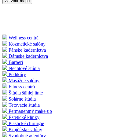
Zatvoriť mapu
Wellness centrá
Kozmetické salóny
Pánske kaderníctva
Dámske kaderníctva
Barberi
Nechtové štúdia
Pedikúry
Masážne salóny
Fitness centrá
Štúdia štíhlej línie
Solárne štúdia
Tetovacie štúdia
Permanentný make-up
Estetické klinky
Plastické chirurgie
Krajčírske salóny
Svadobné agentúry