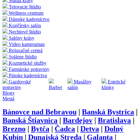
Štúdia krásy
Tetovacie štúdio
Wellness centrum
Dámske kaderníctvo
Krajčírsky salón
Nechtové štúdio
Salóny krásy
Video kameraman
Relaxačné centrá
Solárne štúdio
Kozmetické služby
Farmárske potraviny
Pánske kaderníctva
Gazdovské
Masážny
Estetické
potraviny
Barber
salón
klinky
Blogy
Mestá
Bánovce nad Bebravou
|
Banská Bystrica
|
Banská Štiavnica
|
Bardejov
|
Bratislava
|
Brezno
|
Bytča
|
Čadca
|
Detva
|
Dolný
Kubín
|
Dunajská Streda
|
Galanta
|