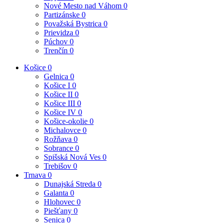
Nové Mesto nad Váhom
0
Partizánske
0
Považská Bystrica
0
Prievidza
0
Púchov
0
Trenčín
0
Košice
0
Gelnica
0
Košice I
0
Košice II
0
Košice III
0
Košice IV
0
Košice-okolie
0
Michalovce
0
Rožňava
0
Sobrance
0
Spišská Nová Ves
0
Trebišov
0
Trnava
0
Dunajská Streda
0
Galanta
0
Hlohovec
0
Piešťany
0
Senica
0