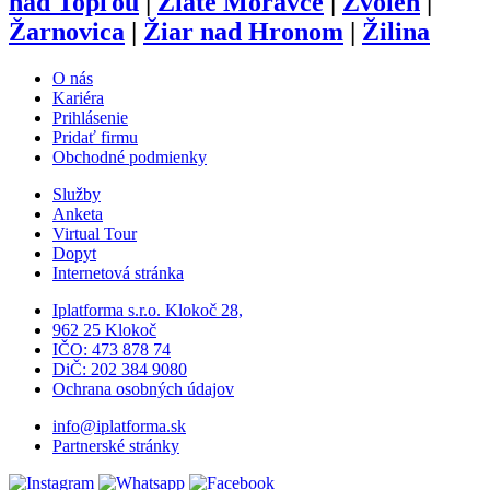
nad Topľou
|
Zlaté Moravce
|
Zvolen
|
Žarnovica
|
Žiar nad Hronom
|
Žilina
O nás
Kariéra
Prihlásenie
Pridať firmu
Obchodné podmienky
Služby
Anketa
Virtual Tour
Dopyt
Internetová stránka
Iplatforma s.r.o. Klokoč 28,
962 25 Klokoč
IČO: 473 878 74
DiČ: 202 384 9080
Ochrana osobných údajov
info@iplatforma.sk
Partnerské stránky