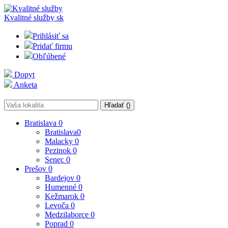
Kvalitné služby
sk
Prihlásiť sa
Pridať firmu
Obľúbené
Dopyt
Anketa
Hľadať (
)
Bratislava
0
Bratislava
0
Malacky
0
Pezinok
0
Senec
0
Prešov
0
Bardejov
0
Humenné
0
Kežmarok
0
Levoča
0
Medzilaborce
0
Poprad
0