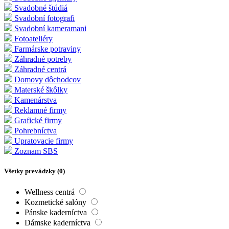
Svadobné štúdiá
Svadobní fotografi
Svadobní kameramani
Fotoateliéry
Farmárske potraviny
Záhradné potreby
Záhradné centrá
Domovy dôchodcov
Materské škôlky
Kamenárstva
Reklamné firmy
Grafické firmy
Pohrebníctva
Upratovacie firmy
Zoznam SBS
Všetky prevádzky (
0
)
Wellness centrá
Kozmetické salóny
Pánske kaderníctva
Dámske kaderníctva