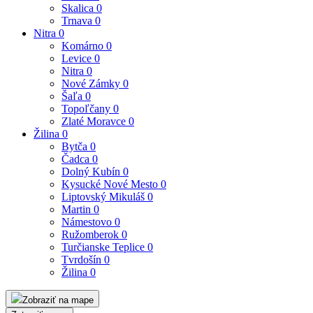
Skalica
0
Trnava
0
Nitra
0
Komárno
0
Levice
0
Nitra
0
Nové Zámky
0
Šaľa
0
Topoľčany
0
Zlaté Moravce
0
Žilina
0
Bytča
0
Čadca
0
Dolný Kubín
0
Kysucké Nové Mesto
0
Liptovský Mikuláš
0
Martin
0
Námestovo
0
Ružomberok
0
Turčianske Teplice
0
Tvrdošín
0
Žilina
0
Zobraziť na mape