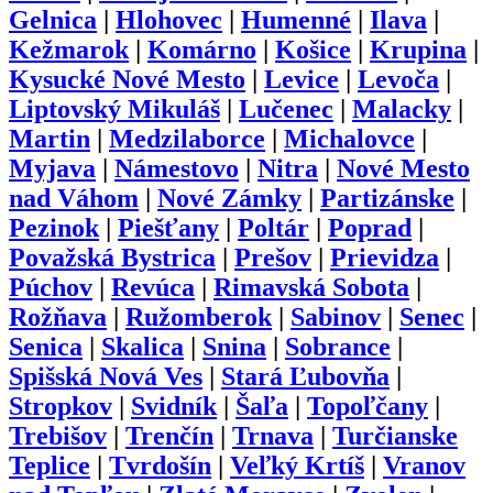
Gelnica
|
Hlohovec
|
Humenné
|
Ilava
|
Kežmarok
|
Komárno
|
Košice
|
Krupina
|
Kysucké Nové Mesto
|
Levice
|
Levoča
|
Liptovský Mikuláš
|
Lučenec
|
Malacky
|
Martin
|
Medzilaborce
|
Michalovce
|
Myjava
|
Námestovo
|
Nitra
|
Nové Mesto
nad Váhom
|
Nové Zámky
|
Partizánske
|
Pezinok
|
Piešťany
|
Poltár
|
Poprad
|
Považská Bystrica
|
Prešov
|
Prievidza
|
Púchov
|
Revúca
|
Rimavská Sobota
|
Rožňava
|
Ružomberok
|
Sabinov
|
Senec
|
Senica
|
Skalica
|
Snina
|
Sobrance
|
Spišská Nová Ves
|
Stará Ľubovňa
|
Stropkov
|
Svidník
|
Šaľa
|
Topoľčany
|
Trebišov
|
Trenčín
|
Trnava
|
Turčianske
Teplice
|
Tvrdošín
|
Veľký Krtíš
|
Vranov