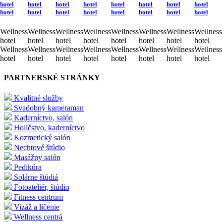
hotel
hotel
hotel
hotel
hotel
hotel
hotel
hotel
hotel
hotel
hotel
hotel
hotel
hotel
hotel
hotel
Wellness
Wellness
Wellness
Wellness
Wellness
Wellness
Wellness
Wellness
hotel
hotel
hotel
hotel
hotel
hotel
hotel
hotel
Wellness
Wellness
Wellness
Wellness
Wellness
Wellness
Wellness
Wellness
hotel
hotel
hotel
hotel
hotel
hotel
hotel
hotel
PARTNERSKÉ STRÁNKY
Kvalitné služby
Svadobný kameraman
Kaderníctvo, salón
Holičstvo, kaderníctvo
Kozmetický salón
Nechtové štúdio
Masážny salón
Pedikúra
Solárne štúdiá
Fotoateliér, štúdio
Fitness centrum
Vizáž a líčenie
Wellness centrá