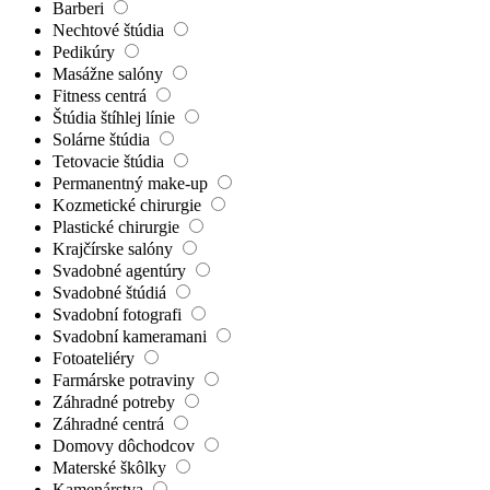
Barberi
Nechtové štúdia
Pedikúry
Masážne salóny
Fitness centrá
Štúdia štíhlej línie
Solárne štúdia
Tetovacie štúdia
Permanentný make-up
Kozmetické chirurgie
Plastické chirurgie
Krajčírske salóny
Svadobné agentúry
Svadobné štúdiá
Svadobní fotografi
Svadobní kameramani
Fotoateliéry
Farmárske potraviny
Záhradné potreby
Záhradné centrá
Domovy dôchodcov
Materské škôlky
Kamenárstva