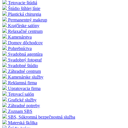
Tetovacie štúdiá
Štúdio štíhlej línie
Plastická chirurgia
Permanentný makeup
Krajčírske salóny
Relaxačné centrum
Kamenárstva
Domov dôchodcov
Pohrebníctva
Svadobná agentúra
Svadobný fotograf
Svadobné štúdio
Záhradné centrum
Kamenárske služby
Reklamná firma
Upratovacia firma
Tetovací salón
Grafické služby
Záhradné potreby
Zoznam SBS
SBS, Súkromná bezpečnostná služba
Materská škôlka