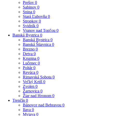
Prešov
0
Sabinov
0
Snina
0
Stará Ľubovňa
0
Stropkov
0
Svidník
0
Vranov nad Topľou
0
Banská Bystrica
0
Banská Bystrica
0
Banská Štiavnica
0
Brezno
0
Detva
0
Krupina
0
Lučenec
0
Poltár
0
Revúca
0
Rimavská Sobota
0
Veľký Krtíš
0
Zvolen
0
Žarnovica
0
Žiar nad Hronom
0
Trenčín
0
Bánovce nad Bebravou
0
Ilava
0
Myjava
0