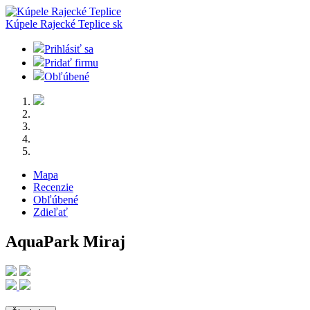
Kúpele Rajecké Teplice
sk
Prihlásiť sa
Pridať firmu
Obľúbené
Mapa
Recenzie
Obľúbené
Zdieľať
AquaPark Miraj