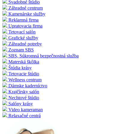
Svadobné štúdio
Záhradné centrum
Kamenárske služby
Reklamná firma
Upratovacia firma
Tetovací salón
Grafické služby
Záhradné potreby
Zoznam SBS
SBS, Súkromná bezpečnostná služba
Materská škôlka
Štúdia krásy
Tetovacie štúdio
Wellness centrum
Dámske kaderníctvo
Krajčírsky salón
Nechtové štúdio
Salóny krásy
Video kameraman
Relaxačné centrá