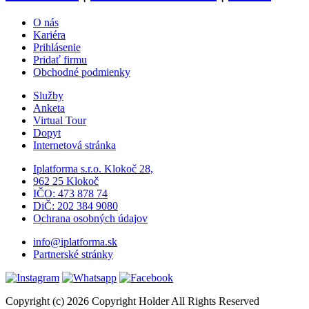
O nás
Kariéra
Prihlásenie
Pridať firmu
Obchodné podmienky
Služby
Anketa
Virtual Tour
Dopyt
Internetová stránka
Iplatforma s.r.o. Klokoč 28,
962 25 Klokoč
IČO: 473 878 74
DiČ: 202 384 9080
Ochrana osobných údajov
info@iplatforma.sk
Partnerské stránky
Copyright (c) 2026 Copyright Holder All Rights Reserved