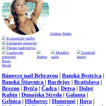
Solárne štúdio
Kozmetické služby
Farmárske potraviny
Pánske kaderníctva
Gazdovské
Masážny
Estetické
potraviny
Barber
salón
klinky
Blogy
Mestá
Bánovce nad Bebravou
|
Banská Bystrica
|
Banská Štiavnica
|
Bardejov
|
Bratislava
|
Brezno
|
Bytča
|
Čadca
|
Detva
|
Dolný
Kubín
|
Dunajská Streda
|
Galanta
|
Gelnica
|
Hlohovec
|
Humenné
|
Ilava
|