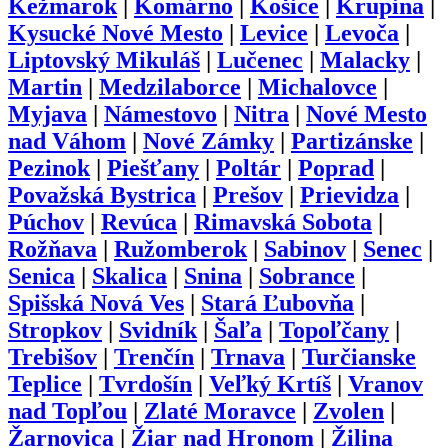
Kežmarok
|
Komárno
|
Košice
|
Krupina
|
Kysucké Nové Mesto
|
Levice
|
Levoča
|
Liptovský Mikuláš
|
Lučenec
|
Malacky
|
Martin
|
Medzilaborce
|
Michalovce
|
Myjava
|
Námestovo
|
Nitra
|
Nové Mesto
nad Váhom
|
Nové Zámky
|
Partizánske
|
Pezinok
|
Piešťany
|
Poltár
|
Poprad
|
Považská Bystrica
|
Prešov
|
Prievidza
|
Púchov
|
Revúca
|
Rimavská Sobota
|
Rožňava
|
Ružomberok
|
Sabinov
|
Senec
|
Senica
|
Skalica
|
Snina
|
Sobrance
|
Spišská Nová Ves
|
Stará Ľubovňa
|
Stropkov
|
Svidník
|
Šaľa
|
Topoľčany
|
Trebišov
|
Trenčín
|
Trnava
|
Turčianske
Teplice
|
Tvrdošín
|
Veľký Krtíš
|
Vranov
nad Topľou
|
Zlaté Moravce
|
Zvolen
|
Žarnovica
|
Žiar nad Hronom
|
Žilina