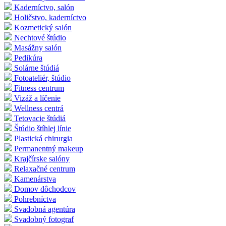
Kaderníctvo, salón
Holičstvo, kaderníctvo
Kozmetický salón
Nechtové štúdio
Masážny salón
Pedikúra
Solárne štúdiá
Fotoateliér, štúdio
Fitness centrum
Vizáž a líčenie
Wellness centrá
Tetovacie štúdiá
Štúdio štíhlej línie
Plastická chirurgia
Permanentný makeup
Krajčírske salóny
Relaxačné centrum
Kamenárstva
Domov dôchodcov
Pohrebníctva
Svadobná agentúra
Svadobný fotograf