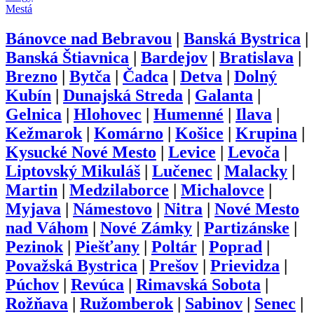
Mestá
Bánovce nad Bebravou
|
Banská Bystrica
|
Banská Štiavnica
|
Bardejov
|
Bratislava
|
Brezno
|
Bytča
|
Čadca
|
Detva
|
Dolný
Kubín
|
Dunajská Streda
|
Galanta
|
Gelnica
|
Hlohovec
|
Humenné
|
Ilava
|
Kežmarok
|
Komárno
|
Košice
|
Krupina
|
Kysucké Nové Mesto
|
Levice
|
Levoča
|
Liptovský Mikuláš
|
Lučenec
|
Malacky
|
Martin
|
Medzilaborce
|
Michalovce
|
Myjava
|
Námestovo
|
Nitra
|
Nové Mesto
nad Váhom
|
Nové Zámky
|
Partizánske
|
Pezinok
|
Piešťany
|
Poltár
|
Poprad
|
Považská Bystrica
|
Prešov
|
Prievidza
|
Púchov
|
Revúca
|
Rimavská Sobota
|
Rožňava
|
Ružomberok
|
Sabinov
|
Senec
|