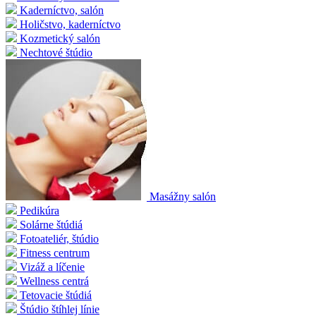
Kaderníctvo, salón
Holičstvo, kaderníctvo
Kozmetický salón
Nechtové štúdio
Masážny salón
Pedikúra
Solárne štúdiá
Fotoateliér, štúdio
Fitness centrum
Vizáž a líčenie
Wellness centrá
Tetovacie štúdiá
Štúdio štíhlej línie