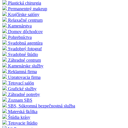
Plastická chirurgia
Permanentný makeup
Krajčírske salóny
Relaxačné centrum
Kamenárstva
Domov dôchodcov
Pohrebníctva
Svadobná agentúra
Svadobný fotograf
Svadobné štúdio
Záhradné centrum
Kamenárske služby
Reklamná firma
Upratovacia firma
Tetovací salón
Grafické služby
Záhradné potreby
Zoznam SBS
SBS, Súkromná bezpečnostná služba
Materská škôlka
Štúdia krásy
Tetovacie štúdio