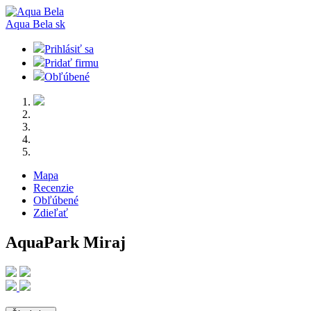
Aqua Bela
sk
Prihlásiť sa
Pridať firmu
Obľúbené
Mapa
Recenzie
Obľúbené
Zdieľať
AquaPark Miraj