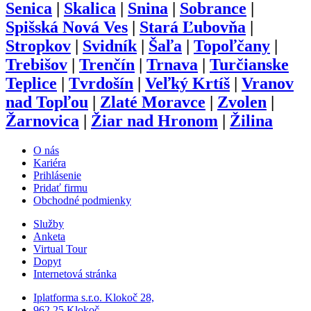
Senica
|
Skalica
|
Snina
|
Sobrance
|
Spišská Nová Ves
|
Stará Ľubovňa
|
Stropkov
|
Svidník
|
Šaľa
|
Topoľčany
|
Trebišov
|
Trenčín
|
Trnava
|
Turčianske
Teplice
|
Tvrdošín
|
Veľký Krtíš
|
Vranov
nad Topľou
|
Zlaté Moravce
|
Zvolen
|
Žarnovica
|
Žiar nad Hronom
|
Žilina
O nás
Kariéra
Prihlásenie
Pridať firmu
Obchodné podmienky
Služby
Anketa
Virtual Tour
Dopyt
Internetová stránka
Iplatforma s.r.o. Klokoč 28,
962 25 Klokoč