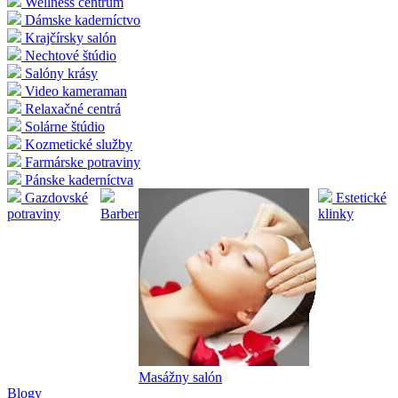
Wellness centrum
Dámske kaderníctvo
Krajčírsky salón
Nechtové štúdio
Salóny krásy
Video kameraman
Relaxačné centrá
Solárne štúdio
Kozmetické služby
Farmárske potraviny
Pánske kaderníctva
Gazdovské
Estetické
potraviny
Barber
klinky
Masážny salón
Blogy