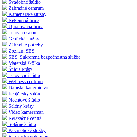
Svadobné štúdio
Záhradné centrum
Kamenárske služby
Reklamná firma
Upratovacia firma
Tetovací salón
Grafické služby
Záhradné potreby
Zoznam SBS
SBS, Súkromná bezpečnostná služba
Materská škôlka
Štúdia krásy
Tetovacie štúdio
Wellness centrum
Dámske kaderníctvo
Krajčírsky salón
Nechtové štúdio
Salóny krásy
Video kameraman
Relaxačné centrá
Solárne štúdio
Kozmetické služby
Farmárske potraviny