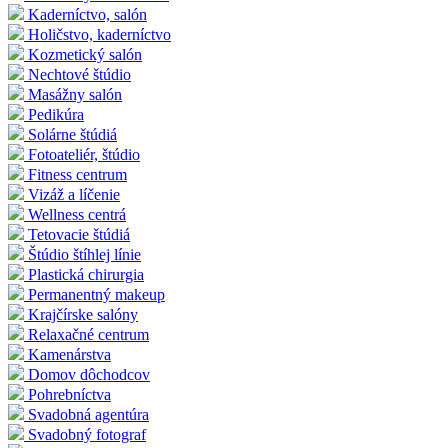
Kaderníctvo, salón
Holičstvo, kaderníctvo
Kozmetický salón
Nechtové štúdio
Masážny salón
Pedikúra
Solárne štúdiá
Fotoateliér, štúdio
Fitness centrum
Vizáž a líčenie
Wellness centrá
Tetovacie štúdiá
Štúdio štíhlej línie
Plastická chirurgia
Permanentný makeup
Krajčírske salóny
Relaxačné centrum
Kamenárstva
Domov dôchodcov
Pohrebníctva
Svadobná agentúra
Svadobný fotograf