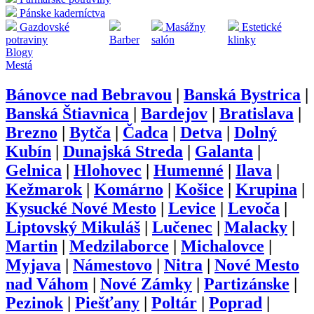
Pánske kaderníctva
Gazdovské
Masážny
Estetické
potraviny
Barber
salón
klinky
Blogy
Mestá
Bánovce nad Bebravou
|
Banská Bystrica
|
Banská Štiavnica
|
Bardejov
|
Bratislava
|
Brezno
|
Bytča
|
Čadca
|
Detva
|
Dolný
Kubín
|
Dunajská Streda
|
Galanta
|
Gelnica
|
Hlohovec
|
Humenné
|
Ilava
|
Kežmarok
|
Komárno
|
Košice
|
Krupina
|
Kysucké Nové Mesto
|
Levice
|
Levoča
|
Liptovský Mikuláš
|
Lučenec
|
Malacky
|
Martin
|
Medzilaborce
|
Michalovce
|
Myjava
|
Námestovo
|
Nitra
|
Nové Mesto
nad Váhom
|
Nové Zámky
|
Partizánske
|
Pezinok
|
Piešťany
|
Poltár
|
Poprad
|