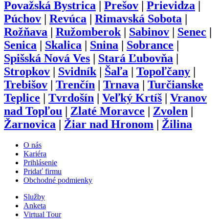
Považská Bystrica
|
Prešov
|
Prievidza
|
Púchov
|
Revúca
|
Rimavská Sobota
|
Rožňava
|
Ružomberok
|
Sabinov
|
Senec
|
Senica
|
Skalica
|
Snina
|
Sobrance
|
Spišská Nová Ves
|
Stará Ľubovňa
|
Stropkov
|
Svidník
|
Šaľa
|
Topoľčany
|
Trebišov
|
Trenčín
|
Trnava
|
Turčianske
Teplice
|
Tvrdošín
|
Veľký Krtíš
|
Vranov
nad Topľou
|
Zlaté Moravce
|
Zvolen
|
Žarnovica
|
Žiar nad Hronom
|
Žilina
O nás
Kariéra
Prihlásenie
Pridať firmu
Obchodné podmienky
Služby
Anketa
Virtual Tour