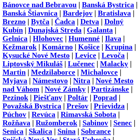
Bánovce nad Bebravou
|
Banská Bystrica
|
Banská Štiavnica
|
Bardejov
|
Bratislava
|
Brezno
|
Bytča
|
Čadca
|
Detva
|
Dolný
Kubín
|
Dunajská Streda
|
Galanta
|
Gelnica
|
Hlohovec
|
Humenné
|
Ilava
|
Kežmarok
|
Komárno
|
Košice
|
Krupina
|
Kysucké Nové Mesto
|
Levice
|
Levoča
|
Liptovský Mikuláš
|
Lučenec
|
Malacky
|
Martin
|
Medzilaborce
|
Michalovce
|
Myjava
|
Námestovo
|
Nitra
|
Nové Mesto
nad Váhom
|
Nové Zámky
|
Partizánske
|
Pezinok
|
Piešťany
|
Poltár
|
Poprad
|
Považská Bystrica
|
Prešov
|
Prievidza
|
Púchov
|
Revúca
|
Rimavská Sobota
|
Rožňava
|
Ružomberok
|
Sabinov
|
Senec
|
Senica
|
Skalica
|
Snina
|
Sobrance
|
Spišská Nová Ves
|
Stará Ľubovňa
|