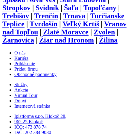
Stropkov
|
Svidník
|
Šaľa
|
Topoľčany
|
Trebišov
|
Trenčín
|
Trnava
|
Turčianske
Teplice
|
Tvrdošín
|
Veľký Krtíš
|
Vranov
nad Topľou
|
Zlaté Moravce
|
Zvolen
|
Žarnovica
|
Žiar nad Hronom
|
Žilina
O nás
Kariéra
Prihlásenie
Pridať firmu
Obchodné podmienky
Služby
Anketa
Virtual Tour
Dopyt
Internetová stránka
Iplatforma s.r.o. Klokoč 28,
962 25 Klokoč
IČO: 473 878 74
DiČ: 202 384 9080