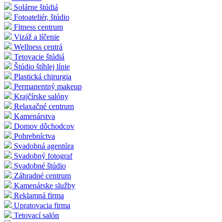
Solárne štúdiá
Fotoateliér, štúdio
Fitness centrum
Vizáž a líčenie
Wellness centrá
Tetovacie štúdiá
Štúdio štíhlej línie
Plastická chirurgia
Permanentný makeup
Krajčírske salóny
Relaxačné centrum
Kamenárstva
Domov dôchodcov
Pohrebníctva
Svadobná agentúra
Svadobný fotograf
Svadobné štúdio
Záhradné centrum
Kamenárske služby
Reklamná firma
Upratovacia firma
Tetovací salón