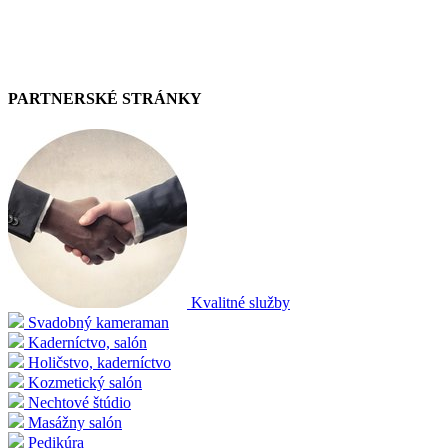
PARTNERSKÉ STRÁNKY
Kvalitné služby
Svadobný kameraman
Kaderníctvo, salón
Holičstvo, kaderníctvo
Kozmetický salón
Nechtové štúdio
Masážny salón
Pedikúra