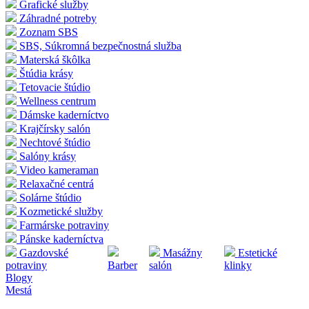
Grafické služby
Záhradné potreby
Zoznam SBS
SBS, Súkromná bezpečnostná služba
Materská škôlka
Štúdia krásy
Tetovacie štúdio
Wellness centrum
Dámske kaderníctvo
Krajčírsky salón
Nechtové štúdio
Salóny krásy
Video kameraman
Relaxačné centrá
Solárne štúdio
Kozmetické služby
Farmárske potraviny
Pánske kaderníctva
Gazdovské
Masážny
Estetické
potraviny
Barber
salón
klinky
Blogy
Mestá