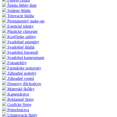
Fitness centrá
Štúdia štíhlej línie
Solárne štúdia
Tetovacie štúdia
Permanentný make-up
Estetické klinky
Plastické chirurgie
Krajčírske salóny
Svadobné agentúry
Svadobné štúdiá
Svadobní fotografi
Svadobní kameramani
Fotoateliéry
Farmárske potraviny
Záhradné potreby
Záhradné centrá
Domovy dôchodcov
Materské škôlky
Kamenárstva
Reklamné firmy
Grafické firmy
Pohrebníctva
Upratovacie firmy