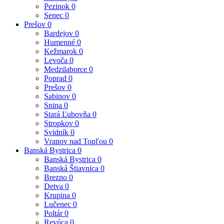
Pezinok
0
Senec
0
Prešov
0
Bardejov
0
Humenné
0
Kežmarok
0
Levoča
0
Medzilaborce
0
Poprad
0
Prešov
0
Sabinov
0
Snina
0
Stará Ľubovňa
0
Stropkov
0
Svidník
0
Vranov nad Topľou
0
Banská Bystrica
0
Banská Bystrica
0
Banská Štiavnica
0
Brezno
0
Detva
0
Krupina
0
Lučenec
0
Poltár
0
Revúca
0