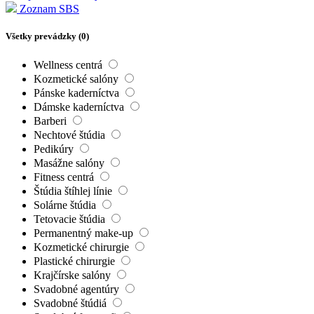
Zoznam SBS
Všetky prevádzky (
0
)
Wellness centrá
Kozmetické salóny
Pánske kaderníctva
Dámske kaderníctva
Barberi
Nechtové štúdia
Pedikúry
Masážne salóny
Fitness centrá
Štúdia štíhlej línie
Solárne štúdia
Tetovacie štúdia
Permanentný make-up
Kozmetické chirurgie
Plastické chirurgie
Krajčírske salóny
Svadobné agentúry
Svadobné štúdiá