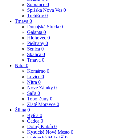
Sobrance
0
Spišská Nová Ves
0
Trebišov
0
Trnava
0
Dunajská Streda
0
Galanta
0
Hlohovec
0
Piešťany
0
Senica
0
Skalica
0
Trnava
0
Nitra
0
Komárno
0
Levice
0
Nitra
0
Nové Zámky
0
Šaľa
0
Topoľčany
0
Zlaté Moravce
0
Žilina
0
Bytča
0
Čadca
0
Dolný Kubín
0
Kysucké Nové Mesto
0
Liptovský Mikuláš
0