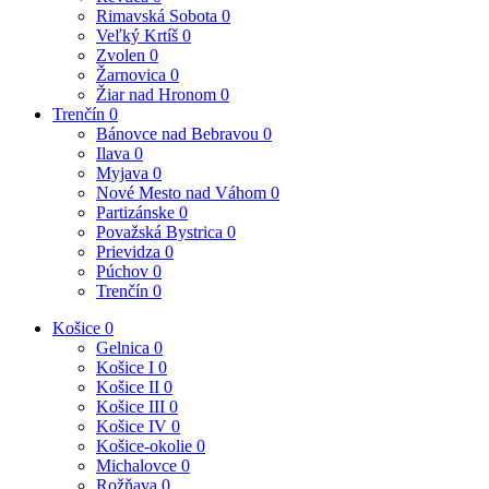
Rimavská Sobota
0
Veľký Krtíš
0
Zvolen
0
Žarnovica
0
Žiar nad Hronom
0
Trenčín
0
Bánovce nad Bebravou
0
Ilava
0
Myjava
0
Nové Mesto nad Váhom
0
Partizánske
0
Považská Bystrica
0
Prievidza
0
Púchov
0
Trenčín
0
Košice
0
Gelnica
0
Košice I
0
Košice II
0
Košice III
0
Košice IV
0
Košice-okolie
0
Michalovce
0
Rožňava
0