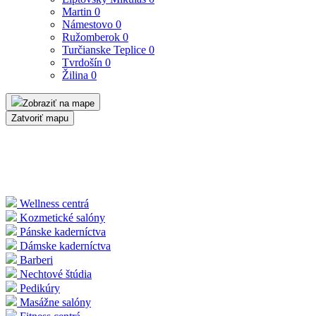
Martin
0
Námestovo
0
Ružomberok
0
Turčianske Teplice
0
Tvrdošín
0
Žilina
0
Zobraziť na mape
Zatvoriť mapu
Wellness centrá
Kozmetické salóny
Pánske kaderníctva
Dámske kaderníctva
Barberi
Nechtové štúdia
Pedikúry
Masážne salóny