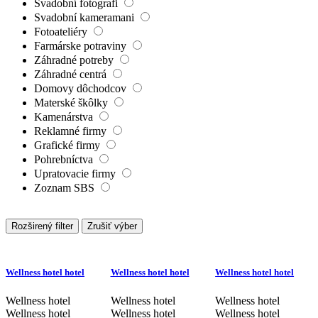
Svadobní fotografi
Svadobní kameramani
Fotoateliéry
Farmárske potraviny
Záhradné potreby
Záhradné centrá
Domovy dôchodcov
Materské škôlky
Kamenárstva
Reklamné firmy
Grafické firmy
Pohrebníctva
Upratovacie firmy
Zoznam SBS
Rozširený filter
Zrušiť výber
Wellness hotel hotel
Wellness hotel hotel
Wellness hotel hotel
Wellness hotel
Wellness hotel
Wellness hotel
Wellness hotel
Wellness hotel
Wellness hotel