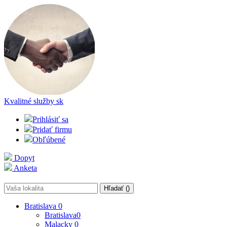
Kvalitné služby
sk
Prihlásiť sa
Pridať firmu
Obľúbené
Dopyt
Anketa
Hľadať (
)
Bratislava
0
Bratislava
0
Malacky
0