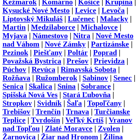
Kežmarok
|
Komárno
|
Košice
|
Krupina
|
Kysucké Nové Mesto
|
Levice
|
Levoča
|
Liptovský Mikuláš
|
Lučenec
|
Malacky
|
Martin
|
Medzilaborce
|
Michalovce
|
Myjava
|
Námestovo
|
Nitra
|
Nové Mesto
nad Váhom
|
Nové Zámky
|
Partizánske
|
Pezinok
|
Piešťany
|
Poltár
|
Poprad
|
Považská Bystrica
|
Prešov
|
Prievidza
|
Púchov
|
Revúca
|
Rimavská Sobota
|
Rožňava
|
Ružomberok
|
Sabinov
|
Senec
|
Senica
|
Skalica
|
Snina
|
Sobrance
|
Spišská Nová Ves
|
Stará Ľubovňa
|
Stropkov
|
Svidník
|
Šaľa
|
Topoľčany
|
Trebišov
|
Trenčín
|
Trnava
|
Turčianske
Teplice
|
Tvrdošín
|
Veľký Krtíš
|
Vranov
nad Topľou
|
Zlaté Moravce
|
Zvolen
|
Žarnovica
|
Žiar nad Hronom
|
Žilina