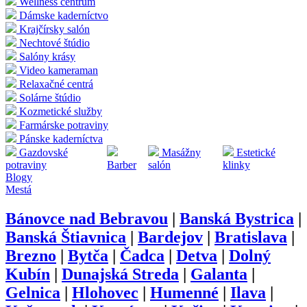
Wellness centrum
Dámske kaderníctvo
Krajčírsky salón
Nechtové štúdio
Salóny krásy
Video kameraman
Relaxačné centrá
Solárne štúdio
Kozmetické služby
Farmárske potraviny
Pánske kaderníctva
Gazdovské
Masážny
Estetické
potraviny
Barber
salón
klinky
Blogy
Mestá
Bánovce nad Bebravou
|
Banská Bystrica
|
Banská Štiavnica
|
Bardejov
|
Bratislava
|
Brezno
|
Bytča
|
Čadca
|
Detva
|
Dolný
Kubín
|
Dunajská Streda
|
Galanta
|
Gelnica
|
Hlohovec
|
Humenné
|
Ilava
|