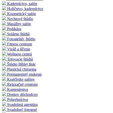
Kaderníctvo, salón
Holičstvo, kaderníctvo
Kozmetický salón
Nechtové štúdio
Masážny salón
Pedikúra
Solárne štúdiá
Fotoateliér, štúdio
Fitness centrum
Vizáž a líčenie
Wellness centrá
Tetovacie štúdiá
Štúdio štíhlej línie
Plastická chirurgia
Permanentný makeup
Krajčírske salóny
Relaxačné centrum
Kamenárstva
Domov dôchodcov
Pohrebníctva
Svadobná agentúra
Svadobný fotograf