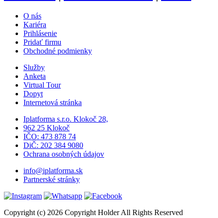
O nás
Kariéra
Prihlásenie
Pridať firmu
Obchodné podmienky
Služby
Anketa
Virtual Tour
Dopyt
Internetová stránka
Iplatforma s.r.o. Klokoč 28,
962 25 Klokoč
IČO: 473 878 74
DiČ: 202 384 9080
Ochrana osobných údajov
info@iplatforma.sk
Partnerské stránky
Copyright (c) 2026 Copyright Holder All Rights Reserved