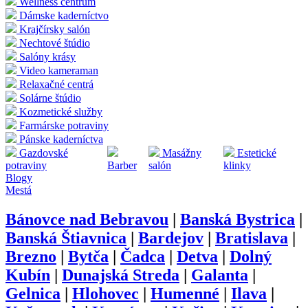
Wellness centrum
Dámske kaderníctvo
Krajčírsky salón
Nechtové štúdio
Salóny krásy
Video kameraman
Relaxačné centrá
Solárne štúdio
Kozmetické služby
Farmárske potraviny
Pánske kaderníctva
Gazdovské
Masážny
Estetické
potraviny
Barber
salón
klinky
Blogy
Mestá
Bánovce nad Bebravou
|
Banská Bystrica
|
Banská Štiavnica
|
Bardejov
|
Bratislava
|
Brezno
|
Bytča
|
Čadca
|
Detva
|
Dolný
Kubín
|
Dunajská Streda
|
Galanta
|
Gelnica
|
Hlohovec
|
Humenné
|
Ilava
|