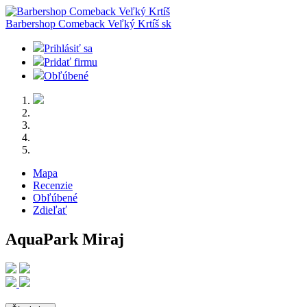
Barbershop Comeback Veľký Krtíš
sk
Prihlásiť sa
Pridať firmu
Obľúbené
Mapa
Recenzie
Obľúbené
Zdieľať
AquaPark Miraj