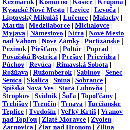
Kežmarok
|
Komárno
|
Košice
|
Krupina
|
Kysucké Nové Mesto
|
Levice
|
Levoča
|
Liptovský Mikuláš
|
Lučenec
|
Malacky
|
Martin
|
Medzilaborce
|
Michalovce
|
Myjava
|
Námestovo
|
Nitra
|
Nové Mesto
nad Váhom
|
Nové Zámky
|
Partizánske
|
Pezinok
|
Piešťany
|
Poltár
|
Poprad
|
Považská Bystrica
|
Prešov
|
Prievidza
|
Púchov
|
Revúca
|
Rimavská Sobota
|
Rožňava
|
Ružomberok
|
Sabinov
|
Senec
|
Senica
|
Skalica
|
Snina
|
Sobrance
|
Spišská Nová Ves
|
Stará Ľubovňa
|
Stropkov
|
Svidník
|
Šaľa
|
Topoľčany
|
Trebišov
|
Trenčín
|
Trnava
|
Turčianske
Teplice
|
Tvrdošín
|
Veľký Krtíš
|
Vranov
nad Topľou
|
Zlaté Moravce
|
Zvolen
|
Žarnovica
|
Žiar nad Hronom
|
Žilina