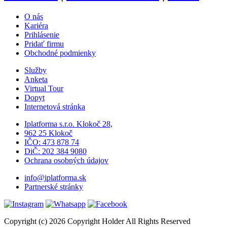
O nás
Kariéra
Prihlásenie
Pridať firmu
Obchodné podmienky
Služby
Anketa
Virtual Tour
Dopyt
Internetová stránka
Iplatforma s.r.o. Klokoč 28,
962 25 Klokoč
IČO: 473 878 74
DiČ: 202 384 9080
Ochrana osobných údajov
info@iplatforma.sk
Partnerské stránky
Copyright (c) 2026 Copyright Holder All Rights Reserved