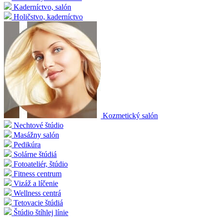
Kaderníctvo, salón
Holičstvo, kaderníctvo
Kozmetický salón
Nechtové štúdio
Masážny salón
Pedikúra
Solárne štúdiá
Fotoateliér, štúdio
Fitness centrum
Vizáž a líčenie
Wellness centrá
Tetovacie štúdiá
Štúdio štíhlej línie