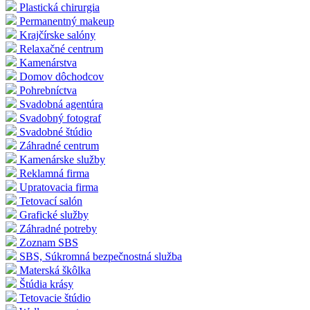
Plastická chirurgia
Permanentný makeup
Krajčírske salóny
Relaxačné centrum
Kamenárstva
Domov dôchodcov
Pohrebníctva
Svadobná agentúra
Svadobný fotograf
Svadobné štúdio
Záhradné centrum
Kamenárske služby
Reklamná firma
Upratovacia firma
Tetovací salón
Grafické služby
Záhradné potreby
Zoznam SBS
SBS, Súkromná bezpečnostná služba
Materská škôlka
Štúdia krásy
Tetovacie štúdio